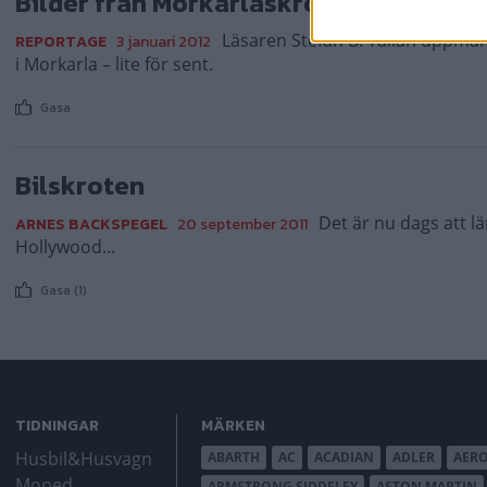
Bilder från Morkarlaskroten
Läsaren Stefan B. Talian uppmär
REPORTAGE
3 januari 2012
i Morkarla – lite för sent.
Gasa
Bilskroten
Det är nu dags att l
ARNES BACKSPEGEL
20 september 2011
Hollywood...
Gasa (1)
TIDNINGAR
MÄRKEN
Husbil&Husvagn
ABARTH
AC
ACADIAN
ADLER
AER
Moped
ARMSTRONG SIDDELEY
ASTON MARTIN