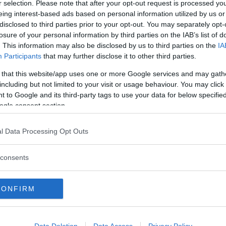
r selection. Please note that after your opt-out request is processed y
eing interest-based ads based on personal information utilized by us or
disclosed to third parties prior to your opt-out. You may separately opt-
losure of your personal information by third parties on the IAB’s list of
. This information may also be disclosed by us to third parties on the
IA
Participants
that may further disclose it to other third parties.
 that this website/app uses one or more Google services and may gath
 skrot i Sundsvallstrakten. Men vem som
including but not limited to your visit or usage behaviour. You may click 
 to Google and its third-party tags to use your data for below specifi
ogle consent section.
l Data Processing Opt Outs
consents
te fina bilder från Jarmos.
CONFIRM
Data Deletion
Data Access
Privacy Policy