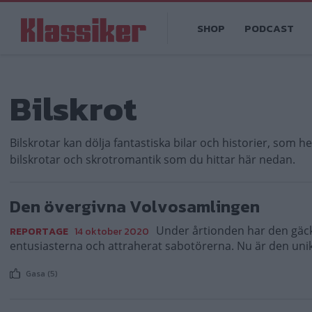
Hoppa
Main
till
SHOP
PODCAST
navigation
huvudinnehåll
Bilskrot
Bilskrotar kan dölja fantastiska bilar och historier, som 
bilskrotar och skrotromantik som du hittar här nedan.
Den övergivna Volvosamlingen
Under årtionden har den gäck
REPORTAGE
14 oktober 2020
entusiasterna och attraherat sabotörerna. Nu är den uni
Gasa (5)