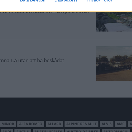
ksammade att Klassiker varit på skroten
ämna L.A utan att ha beskådat
O MINOR
ALFA ROMEO
ALLARD
ALPINE RENAULT
ALVIS
AMC
A
AUDI
AUSTIN
AUSTIN HEALEY
AUSTRO-DAIMLER
AUTOBIANCHI