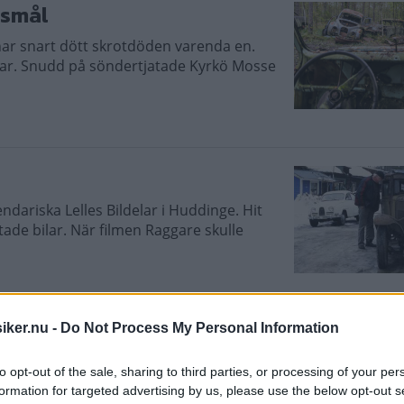
ksmål
r snart dött skrotdöden varenda en.
tar. Snudd på söndertjatade Kyrkö Mosse
dariska Lelles Bildelar i Huddinge. Hit
tade bilar. När filmen Raggare skulle
iker.nu -
Do Not Process My Personal Information
to opt-out of the sale, sharing to third parties, or processing of your per
nna, Smeds Bilskrot med tusentals bilar
formation for targeted advertising by us, please use the below opt-out s
 skogsdungar och tuggen har redan börjat