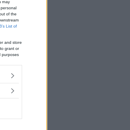
ou may
 personal
out of the
 downstream
B’s List of
er and store
to grant or
ed purposes