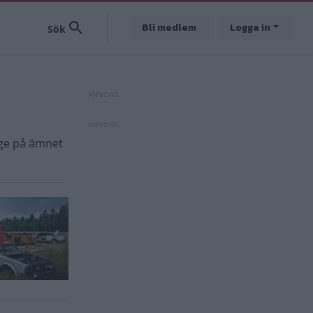
Bli medlem
Logga in
tage på ämnet