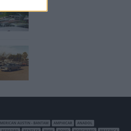
MERICAN AUSTIN - BANTAM
AMPHICAR
ANADOL
BEDFORD
BENTLEY
BMW
BOND
BORGWARD
BRASINCA