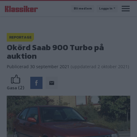
Hoppa
Bli medlem
Logga in
till
huvudinnehåll
REPORTAGE
Okörd Saab 900 Turbo på
auktion
Publicerad
30 september 2021
(
uppdaterad
2 oktober 2021)
(2)
Gasa