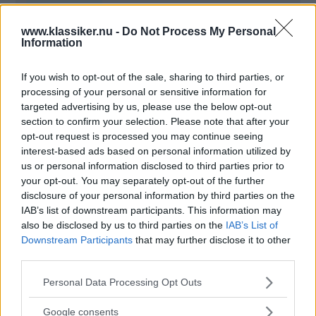
Saab 9-5X!
www.klassiker.nu -
Do Not Process My Personal
En modell som aldrig hann produceras. Det hindrade
Information
I februari 1998 lämnade en Cayenneröd Saab
inte Oskar Persson att skapa sin egen tolkning.
900 Talladega bilhandlaren i Nyköping.
If you wish to opt-out of the sale, sharing to third parties, or
Summan av laster
processing of your personal or sensitive information for
Utrustad med bland annat ljus skinnklädsel och
När Saabar tog rygg på Scania.
targeted advertising by us, please use the below opt-out
glastaklucka var den en dröm som blev sann.
section to confirm your selection. Please note that after your
opt-out request is processed you may continue seeing
Så renoverar du din läderratt
Kort därpå lämnades bilen in hos kände Saab-
interest-based ads based on personal information utilized by
Ingen Saab Sport & Rally-ratt skall någonsin slängas.
us or personal information disclosed to third parties prior to
trimmaren Rolf Uhr och försågs med ett Steg 3-
your opt-out. You may separately opt-out of the further
paket vilket innebär race-katalysator, 2,5-tums
Holgers 92: Matt och lingonröd
disclosure of your personal information by third parties on the
avgassystem och en effekt på 235 hk. Troligen
Vilket skönt skick på en tidsmaskin.
IAB’s list of downstream participants. This information may
also be disclosed by us to third parties on the
IAB’s List of
var det i samma veva som fälgarna byttes ut
Downstream Participants
that may further disclose it to other
Grundligt underhåll: Saab 900
mot Saab Hirsch sexekrade 17-tum.
third parties.
Det mesta klarar du att göra själv. Julle visar knepen.
Please note that this website/app uses one or more Google
Därefter blev bilen stående och
Personal Data Processing Opt Outs
Projekt 92.019
services and may gather and store information including but
mätarställningen stannade på strax över 62 mil.
not limited to your visit or usage behaviour. You may click to
Oj, det krävdes ett helt nytt golv i vår projektbil!
Google consents