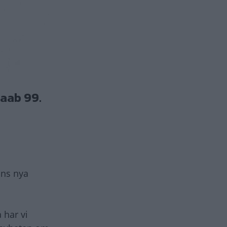
Saab 99.
nns nya
 har vi