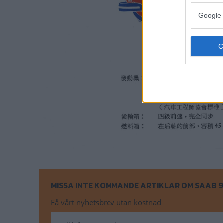
Google 
MISSA INTE KOMMANDE ARTIKLAR OM SAAB 
Få vårt nyhetsbrev utan kostnad