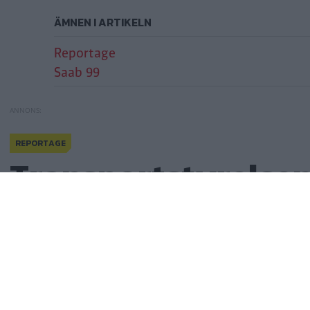
ÄMNEN I ARTIKELN
Reportage
Saab 99
REPORTAGE
Transportstyrelsen
Saab 99 på ny
Transportstyrelsen 
förslag om besiktni
Publicerad
2026-02-05 11:59
(
uppdaterad
2026-02-05 12:07)