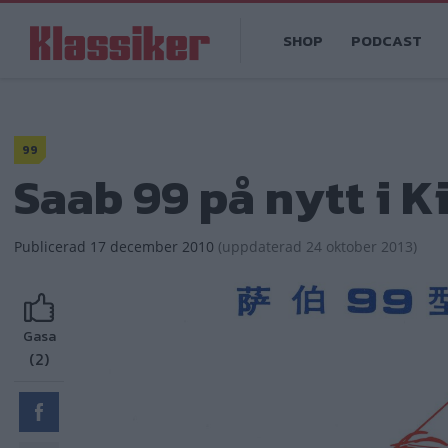
Hoppa
Main
till
SHOP
PODCAST
navigation
huvudinnehåll
99
Saab 99 på nytt i K
Publicerad
17 december 2010
(
uppdaterad
24 oktober 2013)
Gasa
(2)