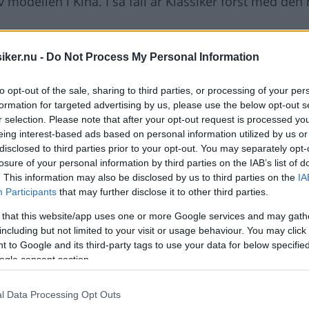
v modellen i Kina. I så fall är Klassiker först med de
iker.nu -
Do Not Process My Personal Information
to opt-out of the sale, sharing to third parties, or processing of your per
formation for targeted advertising by us, please use the below opt-out s
r selection. Please note that after your opt-out request is processed y
eing interest-based ads based on personal information utilized by us or
disclosed to third parties prior to your opt-out. You may separately opt-
losure of your personal information by third parties on the IAB’s list of
. This information may also be disclosed by us to third parties on the
IA
Participants
that may further disclose it to other third parties.
 that this website/app uses one or more Google services and may gath
including but not limited to your visit or usage behaviour. You may click 
 to Google and its third-party tags to use your data for below specifi
ogle consent section.
l Data Processing Opt Outs