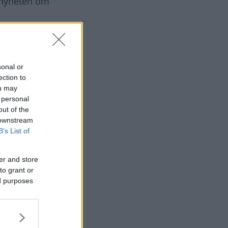
n nyheten om
sonal or
ection to
ou may
 personal
out of the
 downstream
B’s List of
er and store
to grant or
ed purposes