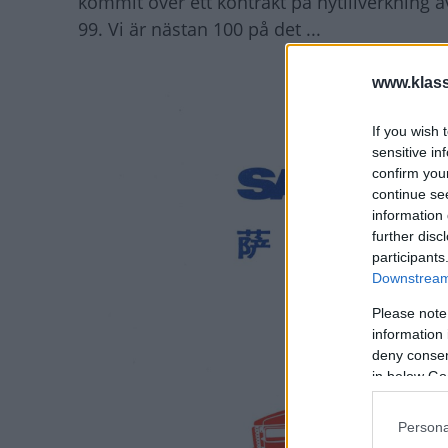
kommit över ett kontrakt på nytillverkning a
99. Vi är nästan 100 på det ...
www.klass
If you wish 
sensitive in
confirm you
continue se
information 
further disc
participants
Downstream 
Please note
information 
deny consent
in below Go
Persona