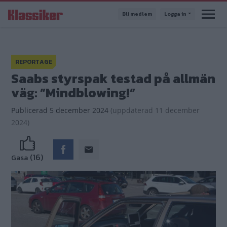
Hoppa
Bli medlem
Logga in
till
huvudinnehåll
REPORTAGE
Saabs styrspak testad på allmän
väg: ”Mindblowing!”
Publicerad
5 december 2024
(
uppdaterad
11 december
2024)
(16)
Gasa