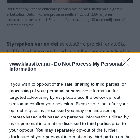
Per Bränneby var projektledare på Saab och är här tillbaka på sin gamla
arbetsplats. Datorn kunde processa mellan 1,28 och 2,66 miljoner
instruktioner per sekund. En vanlig iPad klarar i dag 38 tusen miljarder på
samma tidsrymd.
Styrspaken var en del
av ett större projekt för att öka
trafiksäkerheten som bland annat flera andra biltillverkare
deltog i. Saabs bidrag fick – förstås – mycket
www.klassiker.nu -
Do Not Process My Personal
uppmärksamhet och knöt an till bolagets arv som
Information
flygplanstillverkare.
If you wish to opt-out of the sale, sharing to third parties, or
”Redan i tredje kurvan på testbanan känns det som att det
processing of your personal or sensitive information for
här med ratt bara var en löjlig parentes på dryga 120 år.
targeted advertising by us, please use the below opt-out
Det är mindblowing”, skriver Claes Johansson.
section to confirm your selection. Please note that after your
opt-out request is processed you may continue seeing
Mer om tekniken bakom styrspaken och hur projektet
interest-based ads based on personal information utilized by
blev till kan du läsa i senaste utgåvan av Saab Cars
us or personal information disclosed to third parties prior to
Magazine.
your opt-out. You may separately opt-out of the further
disclosure of your personal information by third parties on the