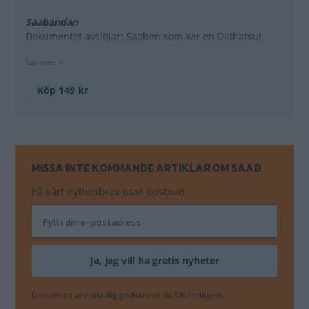
Saabandan
Dokumentet avslöjar: Saaben som var en Daihatsu!
Läs mer >
EV-1: Framtidsbilen på nytt
Saabdesignerns vision om en modern Saab EV-1.
Köp 149 kr
Underskatta aldrig en Saab 90
Särskilt inte en plåsterfärgad. Med turbo. Vilken
sleeper!
MISSA INTE KOMMANDE ARTIKLAR OM SAAB
Porschegurun Magnus Walker
Han gillar Saab och SCM. Och glöm aldrig Catzy!
Få vårt nyhetsbrev utan kostnad
Saab 9000 turbo. Den utan ratt!
Snacka om flygarv! Vi kör experimentbilen med
styrspak.
Sonett IV med fyrhjulsdrift
Unika ritningar visar Saabs vilda planer. Mittmotor!
Genom att anmäla dig godkänner du OK-förlagets