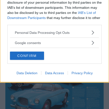
disclosure of your personal information by third parties on the
IAB’s list of downstream participants. This information may
also be disclosed by us to third parties on the
IAB’s List of
Downstream Participants
that may further disclose it to other
third parties.
Please note that this website/app uses one or more Google
Personal Data Processing Opt Outs
services and may gather and store information including but
not limited to your visit or usage behaviour. You may click to
Google consents
grant or deny consent to Google and its third-party tags to
use your data for below specified purposes in below Google
Rösta på Årets Klassiker och ha chans att vinna fantastiska priser!
CONFIRM
consent section.
Data Deletion
Data Access
Privacy Policy