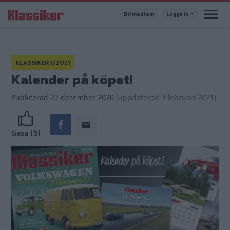
Hoppa
Bli medlem
Logga in
till
huvudinnehåll
KLASSIKER 1/2021
Kalender på köpet!
Publicerad
22 december 2020
(
uppdaterad
9 februari 2021)
(5)
Gasa