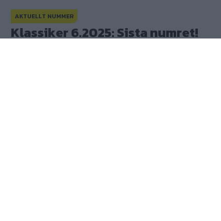
AKTUELLT NUMMER
Klassiker 6.2025: Sista numret!
Kalender på köpet!
Klassiker 6.2025: Sista numret!
Publicerad
11 juni 2025
(
uppdaterad
11 juni 2025)
(3)
Gasa