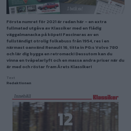
Första numret för 2021 är redan här – en extra
fullmatad utgåva av Klassiker med en flådig
väggalmanacka på köpet! Fascineras av en
fullständigt otrolig folkabuss från 1954, res i en
närmast oanvänd Renault 16, titta in PG:s Volvo 780
och lär dig bygga en retromack! Dessutom kan du
vinna en tvåpelarlyft och en massa andra priser när du
är med och röstar fram Årets Klassiker!
Text
Redaktionen