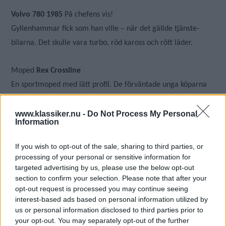
Volvo 780 1985
På chefens vis!
Gyllenhammar fick som han ville – när det gällde tjänste-
bilarna. Det skulle vara turbo, röd kaross och rött läder.
Moped
Rex Crossline
En sportmoped med lätt profil. De förväntade unga köparna
tvekade och skapade samtidigt ett framtida samlarobjekt
www.klassiker.nu -
Do Not Process My Personal
Information
Klassikerkampen
Klipp och klistra!
1990-talet var specialversionernas årtionde. Nu är uppdraget
If you wish to opt-out of the sale, sharing to third parties, or
för deltagarna i Klassikerkampen att skapa sin egen Special
processing of your personal or sensitive information for
targeted advertising by us, please use the below opt-out
Edition! Audi TT, Volvo S80 och VW Golf Cabriolet!
section to confirm your selection. Please note that after your
opt-out request is processed you may continue seeing
interest-based ads based on personal information utilized by
us or personal information disclosed to third parties prior to
your opt-out. You may separately opt-out of the further