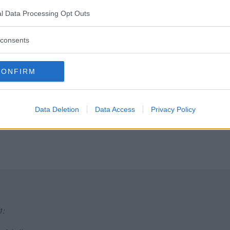
l Data Processing Opt Outs
consents
CONFIRM
n tog fram en värdig efterträdare till den magiska DS och tar en provt
Data Deletion
Data Access
Privacy Policy
1: