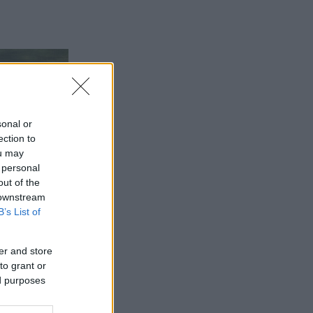
sonal or
ection to
ou may
 personal
out of the
 downstream
B’s List of
er and store
to grant or
ed purposes