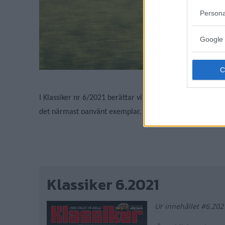
Persona
Google 
I Klassiker nr 6/2021 berättar vi historien om hur Citroë
det närmast oanvänt exemplar.
Klassiker 6.2021
Ur innehållet #6.202