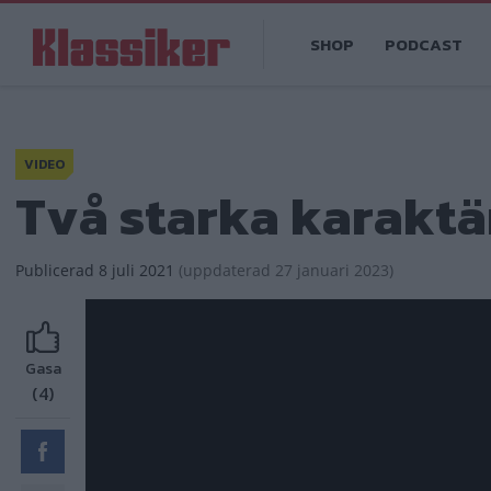
Hoppa
Main
till
SHOP
PODCAST
navigation
huvudinnehåll
VIDEO
Två starka karaktä
Publicerad
8 juli 2021
(
uppdaterad
27 januari 2023)
Gasa
(4)