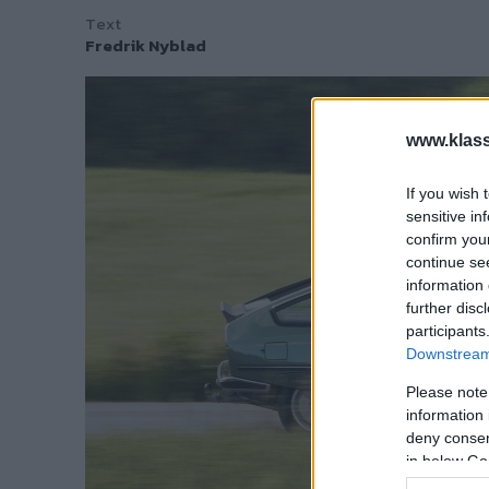
Text
Fredrik Nyblad
www.klass
If you wish 
sensitive in
confirm you
continue se
information 
further disc
participants
Downstream 
Please note
information 
deny consent
in below Go