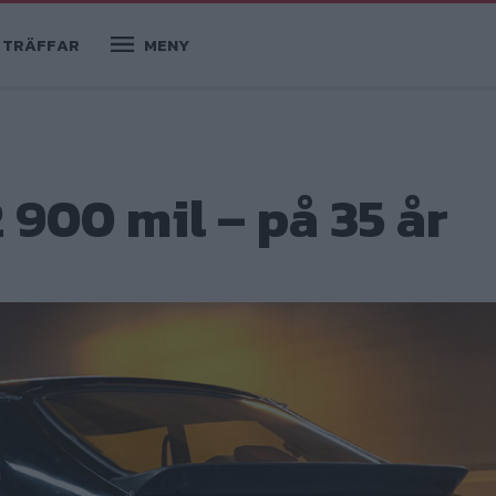
TRÄFFAR
MENY
 900 mil – på 35 år