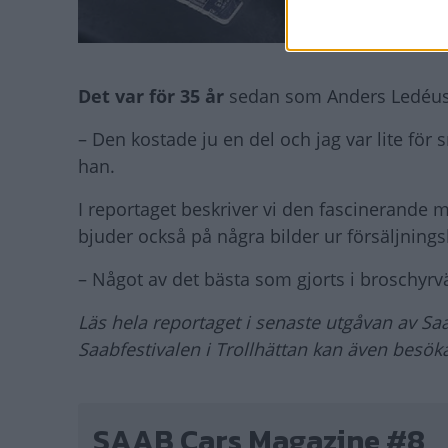
Det var för 35 år
sedan som Anders Ledéus h
– Den kostade ju en del och jag var lite för s
han.
I reportaget beskriver vi den fascinerande 
bjuder också på några bilder ur försäljnings
– Något av det bästa som gjorts i broschyrv
Läs hela reportaget i senaste utgåvan av 
Saabfestivalen i Trollhättan kan även besö
SAAB Cars Magazine #8