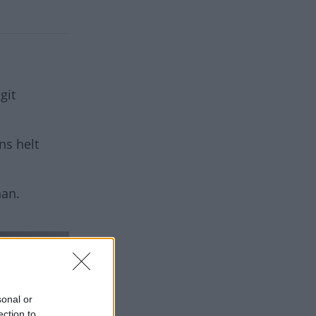
git
ns helt
han.
sonal or
ection to