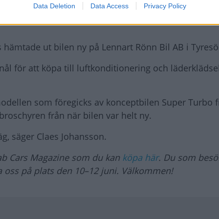
Data Deletion
Data Access
Privacy Policy
ämtade ut bilen ny på Lennart Rönn Bil AB i Tyresö
nål för att köpa till luftkonditionering och läderklädse
modellen som föregicks av konceptbilen Super Turbo f
broschyren från när bilen var helt ny.
äg, säger Claes Johansson.
Saab Cars Magazine som du kan
köpa här
. Du som besö
ka oss på plats den 10–12 juni. Välkommen!