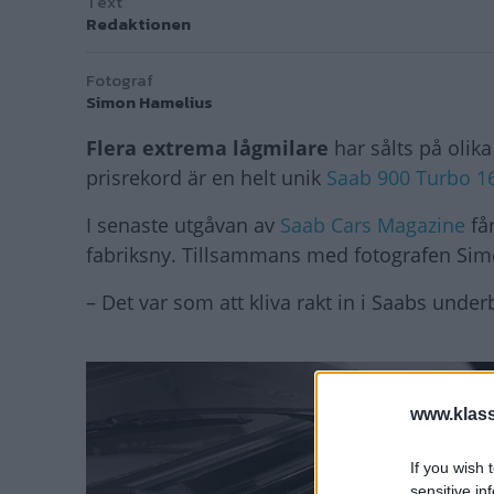
Text
Redaktionen
Fotograf
Simon Hamelius
Flera extrema lågmilare
har sålts på olika
prisrekord är en helt unik
Saab 900 Turbo 1
I senaste utgåvan av
Saab Cars Magazine
får
fabriksny. Tillsammans med fotografen Simo
– Det var som att kliva rakt in i Saabs under
www.klass
If you wish 
sensitive in