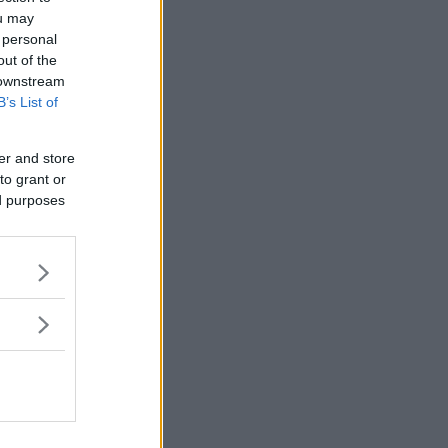
ou may
 personal
out of the
 downstream
B’s List of
er and store
to grant or
ed purposes