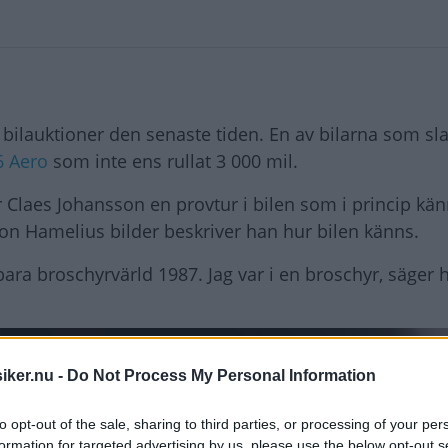
 bilauktioner den senaste tiden. En av bilarna som sla
6 Aero
som inte ens rullat 3 000 mil.
 Claes Johansson en provtur i bilen som i princip kän
n Hamelius bilder beskriver han hur bilen känns.
bara broschyrvärld 1987. Jag var i en broschyr, säger 
iker.nu -
Do Not Process My Personal Information
to opt-out of the sale, sharing to third parties, or processing of your per
formation for targeted advertising by us, please use the below opt-out s