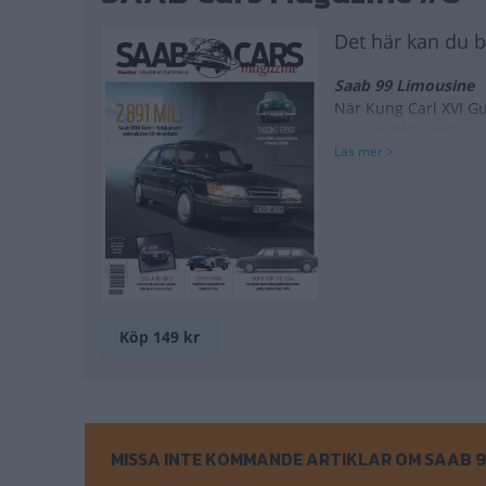
Det här kan du 
Saab 99 Limousine
När Kung Carl XVI Gu
automatlåda och extr
Läs mer >
och annan amerikan a
till att bli en varda
påbörjade en mödosa
Inget för biljakt
Tidernas snällas
del hästar under
en schäferhund –
Köp 149 kr
museets unika po
Saab+Scania= S
Så gick det till 
och samma varum
MISSA INTE KOMMANDE ARTIKLAR OM SAAB 