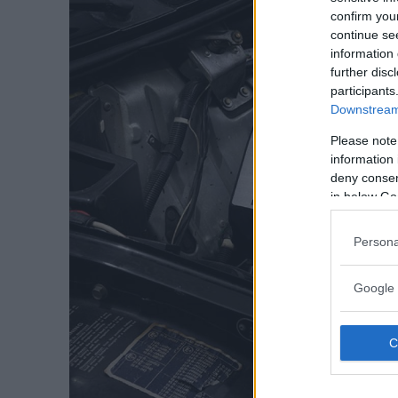
confirm you
continue se
information 
further disc
participants
Downstream 
Please note
information 
deny consent
in below Go
Persona
Google 