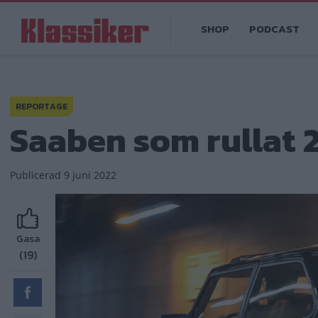
Hoppa
Main
till
SHOP
PODCAST
navigation
huvudinnehåll
REPORTAGE
Saaben som rullat 2
Publicerad
9 juni 2022
Gasa
(19)