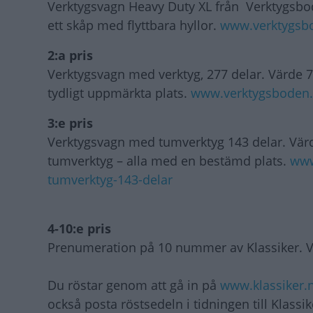
Verktygsvagn Heavy Duty XL från Verktygsbode
ett skåp med flyttbara hyllor.
www.verktygsbo
2:a pris
Verktygsvagn med verktyg, 277 delar. Värde 7
tydligt uppmärkta plats.
www.verktygsboden.s
3:e pris
Verktygsvagn med tumverktyg 143 delar. Värd
tumverktyg – alla med en bestämd plats.
www
tumverktyg-143-delar
4-10:e pris
Prenumeration på 10 nummer av Klassiker. 
Du röstar genom att gå in på
www.klassiker.n
också posta röstsedeln i tidningen till Klassi