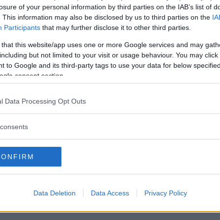
losure of your personal information by third parties on the IAB’s list of
. This information may also be disclosed by us to third parties on the
IA
yp 1 men bara 696 Hebmüller-cabrioleter. Thomas La
Participants
that may further disclose it to other third parties.
 hittade som ett objekt i en lada i Belgien. Bilen är 
 that this website/app uses one or more Google services and may gath
jort för att tidens alla lager inte skulle försvinna. 
including but not limited to your visit or usage behaviour. You may click 
er bra även om resmålet är Tyskland. Läs hela report
 to Google and its third-party tags to use your data for below specifi
ogle consent section.
l Data Processing Opt Outs
er 1/2020
och är dessutom med i den fina väggkalen
consents
våra tolv kandidater ska bli Årets Klassiker 2020? Alla 
gsvagnar eller en prenumeration på Klassiker! Senast
CONFIRM
Data Deletion
Data Access
Privacy Policy