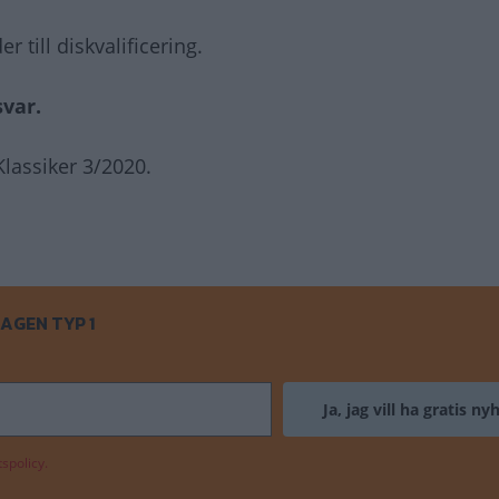
r till diskvalificering.
svar.
lassiker 3/2020.
AGEN TYP 1
spolicy.