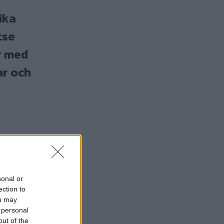
ika
tse
r med
ar och
sonal or
ection to
ou may
 personal
out of the