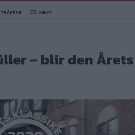
TRÄFFAR
MENY
er – blir den Årets