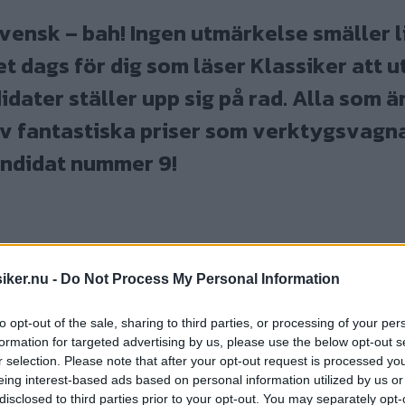
vensk – bah! Ingen utmärkelse smäller l
t dags för dig som läser Klassiker att u
dater ställer upp sig på rad. Alla som ä
 av fantastiska priser som verktygsvagn
andidat nummer 9!
iker.nu -
Do Not Process My Personal Information
to opt-out of the sale, sharing to third parties, or processing of your per
formation for targeted advertising by us, please use the below opt-out s
r selection. Please note that after your opt-out request is processed y
eing interest-based ads based on personal information utilized by us or
disclosed to third parties prior to your opt-out. You may separately opt-