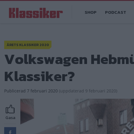
Hoppa
Main
till
SHOP
PODCAST
navigation
huvudinnehåll
ÅRETS KLASSIKER 2020
Volkswagen Hebmüll
Klassiker?
Publicerad
7 februari 2020
(
uppdaterad
9 februari 2020)
Gasa