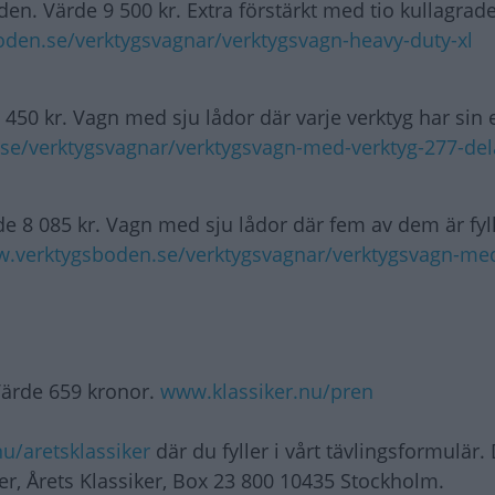
n. Värde 9 500 kr. Extra förstärkt med tio kullagrad
den.se/verktygsvagnar/verktygsvagn-heavy-duty-xl
 450 kr. Vagn med sju lådor där varje verktyg har sin
e/verktygsvagnar/verktygsvagn-med-verktyg-277-del
e 8 085 kr. Vagn med sju lådor där fem av dem är fy
.verktygsboden.se/verktygsvagnar/verktygsvagn-me
Värde 659 kronor.
www.klassiker.nu/pren
u/aretsklassiker
där du fyller i vårt tävlingsformulär.
ker, Årets Klassiker, Box 23 800 10435 Stockholm.