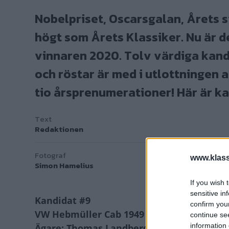
Nobelpriset, Oscarsgalan, Årets s
högt som Årets Klassiker. Nu är de
vinnaren 2020. Tolv värdiga kandi
och röstar är med i utlottningen
tio årsprenumerationer! Här är k
Text
Redaktionen
Fotograf
www.klass
Simon Hamelius
If you wish 
sensitive in
Kandidat #9
confirm you
VW Hebmüller Cab 1949
continue se
information 
Ägare: Thomas Landbergsson