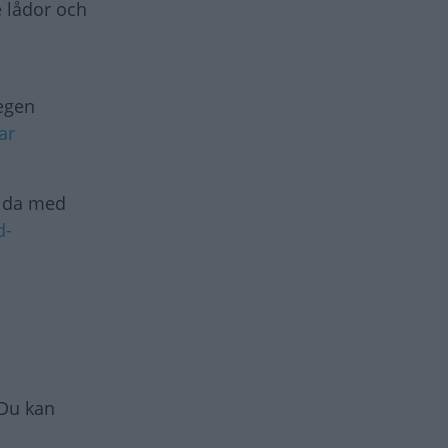
e lådor och
 egen
ar
llda med
d-
 Du kan