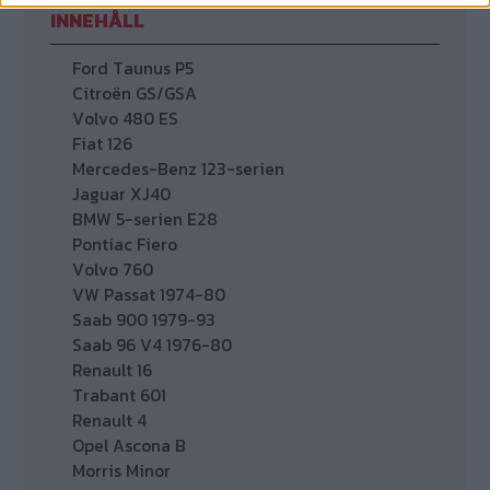
INNEHÅLL
Ford Taunus P5
Citroën GS/GSA
Volvo 480 ES
Fiat 126
Mercedes-Benz 123-serien
Jaguar XJ40
BMW 5-serien E28
Pontiac Fiero
Volvo 760
VW Passat 1974-80
Saab 900 1979-93
Saab 96 V4 1976-80
Renault 16
Trabant 601
Renault 4
Opel Ascona B
Morris Minor