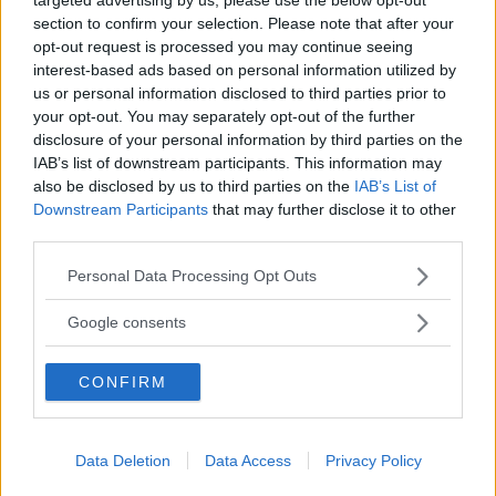
section to confirm your selection. Please note that after your
opt-out request is processed you may continue seeing
DIGITAL PRENUMERATION
interest-based ads based on personal information utilized by
Ta del av allt material – bli
us or personal information disclosed to third parties prior to
Premium-medlem
your opt-out. You may separately opt-out of the further
disclosure of your personal information by third parties on the
IAB’s list of downstream participants. This information may
Det här är en del av vårt premium-innehåll. För
also be disclosed by us to third parties on the
IAB’s List of
att läsa vidare behöver du bli medlem eller logga
Downstream Participants
that may further disclose it to other
in om du redan har ett konto.
third parties.
Tillgång till alla artiklar
Please note that this website/app uses one or more Google
Personal Data Processing Opt Outs
Tillgång till alla quiz
services and may gather and store information including but
Digital tidning ingår
not limited to your visit or usage behaviour. You may click to
Google consents
grant or deny consent to Google and its third-party tags to
Hela arkivet sedan tidningens start
use your data for below specified purposes in below Google
CONFIRM
consent section.
Läs mer
Data Deletion
Data Access
Privacy Policy