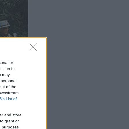
sonal or
ection to
ou may
 personal
out of the
 downstream
B’s List of
er and store
to grant or
ed purposes