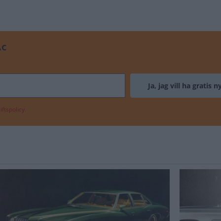
AC
ftspolicy.