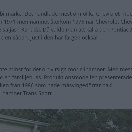
 bilmärke. Det handlade mest om olika Chevrolet-mo
h 1971 men namnet återkom 1976 när Chevrolet Chev
 säljas i Kanada. Då valde man att kalla den Pontiac 
 en sådan, just i den här färgen också!
Inte minst för det ordvitsiga modellnamnet. Men mest
som en familjebuss. Produktionsmodellen presenterade
tbilen från 1986 som hade måsvingedörrar bak!
ll namnet Trans Sport.