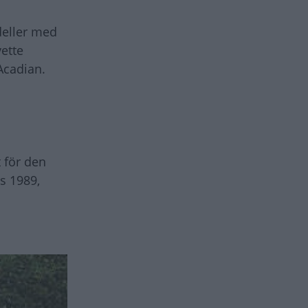
deller med
ette
Acadian.
 för den
s 1989,