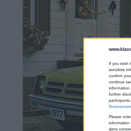
www.klass
If you wish 
sensitive in
confirm you
continue se
information 
further disc
participants
Downstream 
Please note
information 
deny consent