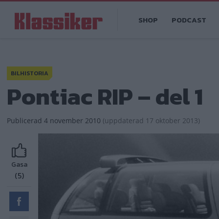
Hoppa
Main
till
SHOP
PODCAST
navigation
huvudinnehåll
BILHISTORIA
Pontiac RIP – del 1
Publicerad
4 november 2010
(
uppdaterad
17 oktober 2013)
Gasa
(5)