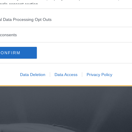
ogle consent section.
l Data Processing Opt Outs
consents
CONFIRM
Data Deletion
Data Access
Privacy Policy