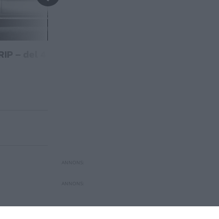
RIP – del 4
Pontiac RIP – del
REPORTAGE
ör veteranbil