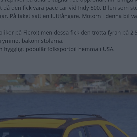
t då den fick vara pace car vid Indy 500. Bilen som sto
. På taket satt en luftfångare. Motorn i denna bil va
plikor på Fiero!) men dessa fick den trötta fyran på 2,5
 utrymmet bakom stolarna.
en hyggligt populär folksportbil hemma i USA.