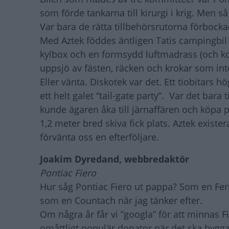
som förde tankarna till kirurgi i krig. Men så
Var bara de rätta tillbehörsrutorna förbockad
Med Aztek föddes äntligen Tatis campingbil
kylbox och en formsydd luftmadrass (och ko
uppsjö av fästen, räcken och krokar som inte 
Eller vänta. Diskotek var det. Ett tiobitars
ett helt galet “tail-gate party”. Var det bara
kunde ägaren åka till järnaffären och köpa p
1,2 meter bred skiva fick plats. Aztek exist
förvänta oss en efterföljare.
Joakim Dyredand, webbredaktör
Pontiac Fiero
Hur såg Pontiac Fiero ut pappa? Som en Ferra
som en Countach när jag tänker efter.
Om några år får vi ”googla” för att minnas
omåttligt populär donator när det ska byggas