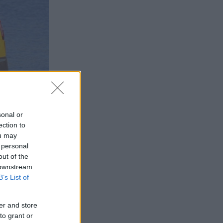
sonal or
ection to
ou may
 personal
out of the
 downstream
B’s List of
er and store
to grant or