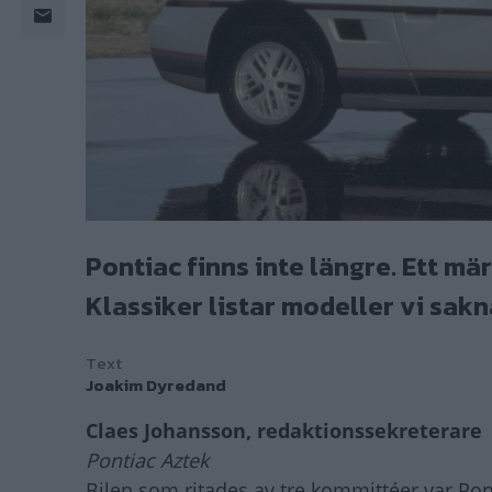
Pontiac finns inte längre. Ett mä
Klassiker listar modeller vi sakna
Text
Joakim Dyredand
Claes Johansson, redaktionssekreterare
Pontiac Aztek
Bilen som ritades av tre kommittéer var Po