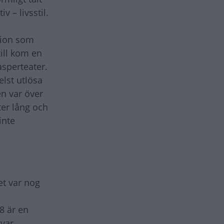
v – livsstil.
tion som
ill kom en
asperteater.
elst utlösa
en var över
ter lång och
inte
et var nog
8 är en
var.