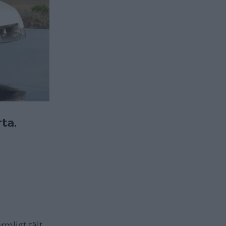
ta.
mligt tält