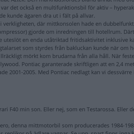
 var det också en multifunktionsbil för aktiv – hyperakti
e kunde ägaren dra ut i fält på allvar.
 i verkligheten, där mittkonsolen hade en dubbelfunk
mpressor) gjorde om inredningen till hotellrum. Därt
uteslöt en enda utåtriktad fritidsaktivitet inklusive k
 högtalarset som styrdes från bakluckan kunde när om h
 tillräckligt mörkt kom brudarna från alla håll. När fest
lywood. Pontiac garanterade skriftligen att en 2,4 me
erade 2001-2005. Med Pontiac nedlagt kan vi dessvärre 
ri F40 min son. Eller nej, som en Testarossa. Eller d
 Fiero, denna mittmotorbil som producerades 1984-198
 replikor på ädlare vagnar. Se upp, snart finns inga k