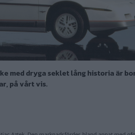
rke med dryga seklet lång historia är bor
r, på vårt vis.
ntiac Aztek. Den marknadsfördes bland annat med ofor