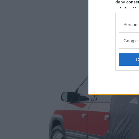
deny consent
in below Go
Persona
Google 