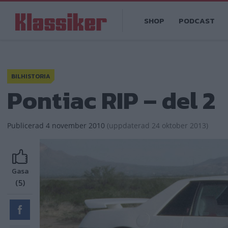
Hoppa
Main
till
SHOP
PODCAST
navigation
huvudinnehåll
BILHISTORIA
Pontiac RIP – del 2
Publicerad
4 november 2010
(
uppdaterad
24 oktober 2013)
Gasa
(5)