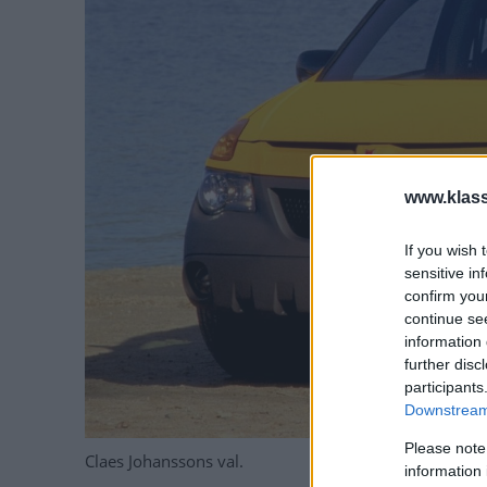
www.klass
If you wish 
sensitive in
confirm you
continue se
information 
further disc
participants
Downstream 
Please note
Claes Johanssons val.
information 