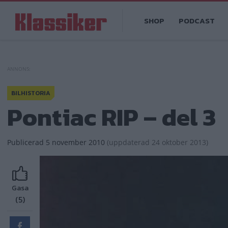
Hoppa
Main
till
SHOP
PODCAST
navigation
huvudinnehåll
BILHISTORIA
Pontiac RIP – del 3
Publicerad
5 november 2010
(
uppdaterad
24 oktober 2013)
Gasa
(5)