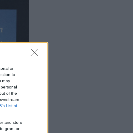
sonal or
ection to
ou may
 personal
out of the
 downstream
B’s List of
er and store
to grant or