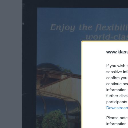
www.klass
If you wish 
sensitive in
confirm you
continue se
information 
further disc
participants
Downstream 
Please note
information 