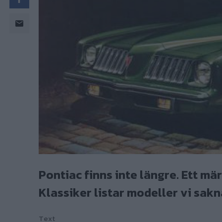
Pontiac finns inte längre. Ett mä
Klassiker listar modeller vi sakna
Text