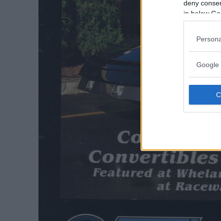
deny consent
in below Go
Persona
Google 