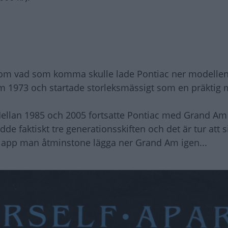
n om vad som komma skulle lade Pontiac ner modelle
m 1973 och startade storleksmässigt som en präktig 
Mellan 1985 och 2005 fortsatte Pontiac med Grand A
e faktiskt tre generationsskiften och det är tur att s
slapp man åtminstone lägga ner Grand Am igen...