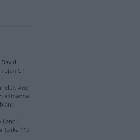
d David
 Tojan GT
aneler. Även
den allmänna
ibland
y Leno i
r (cirka 112