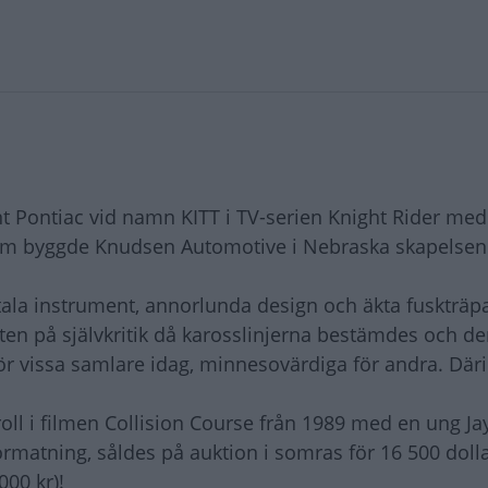
ent Pontiac vid namn KITT i TV-serien Knight Rider me
 tam byggde Knudsen Automotive i Nebraska skapelsen
tala instrument, annorlunda design och äkta fuskträp
isten på självkritik då karosslinjerna bestämdes och 
r vissa samlare idag, minnesovärdiga för andra. Där
oll i filmen Collision Course från 1989 med en ung Ja
matning, såldes på auktion i somras för 16 500 dolla
000 kr)!