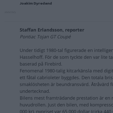
Joakim Dyredand
Staffan Erlandsson, reporter
Pontiac Tojan GT Coupé
Under tidigt 1980-tal figurerade en intellig
Hasselhoff. För de som tyckte den var lite
baserad på Firebird.
Fenomenal 1980-talig kitcarkänsla med digi
ett fåtal cabrioleter byggdes. Den totala br
smaklösheten är beundransvärd. Åtråvärd fö
undertecknad.
Bilens mest framträdande prestation är en r
huvudrollen. Just den bilen, med kompressor
000 kr), nypriset var 65 000 dollar (cirka 440 