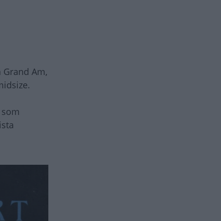
n Grand Am,
midsize.
m som
ista