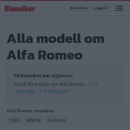
Hoppa
Bli medlem
Logga in
till
huvudinnehåll
Alla modell om
Alfa Romeo
På Klassiker har vi just nu:
Totalt 80 artiklar om Alfa Romeo
✅
47
reportage
✅
9 köpguider
Alfa Romeo-modeller:
1900
Alfetta
Giulietta