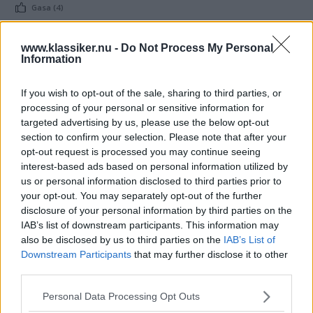
Gasa (4)
Alfa Romeo 1900C Super
www.klassiker.nu -
Do Not Process My Personal
Information
Sprint 1957
If you wish to opt-out of the sale, sharing to third parties, or
Vi lånar en Alfa Romeo med
MODELL
1 juni 2019
processing of your personal or sensitive information for
tuggmotstånd och åker längs Skånes vindlande småvägar.
targeted advertising by us, please use the below opt-out
Hoppa in! Men stäng dörren försiktigt. Den är handbyggd.
section to confirm your selection. Please note that after your
opt-out request is processed you may continue seeing
Gasa (7)
interest-based ads based on personal information utilized by
us or personal information disclosed to third parties prior to
your opt-out. You may separately opt-out of the further
disclosure of your personal information by third parties on the
IAB’s list of downstream participants. This information may
TIDNINGAR
KUNDSERVICE
also be disclosed by us to third parties on the
IAB’s List of
Downstream Participants
that may further disclose it to other
Husbil&Husvagn
Läsarservice
third parties.
Moped
Kontakt
Vi Bilägare
Shop
Please note that this website/app uses one or more Google
Personal Data Processing Opt Outs
Integritetspolicy
services and may gather and store information including but