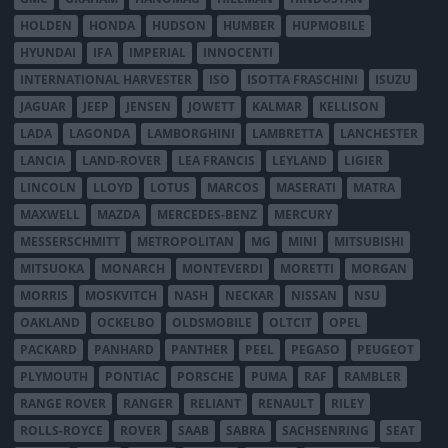
HOLDEN
HONDA
HUDSON
HUMBER
HUPMOBILE
HYUNDAI
IFA
IMPERIAL
INNOCENTI
INTERNATIONAL HARVESTER
ISO
ISOTTA FRASCHINI
ISUZU
JAGUAR
JEEP
JENSEN
JOWETT
KALMAR
KELLISON
LADA
LAGONDA
LAMBORGHINI
LAMBRETTA
LANCHESTER
LANCIA
LAND-ROVER
LEA FRANCIS
LEYLAND
LIGIER
LINCOLN
LLOYD
LOTUS
MARCOS
MASERATI
MATRA
MAXWELL
MAZDA
MERCEDES-BENZ
MERCURY
MESSERSCHMITT
METROPOLITAN
MG
MINI
MITSUBISHI
MITSUOKA
MONARCH
MONTEVERDI
MORETTI
MORGAN
MORRIS
MOSKVITCH
NASH
NECKAR
NISSAN
NSU
OAKLAND
OCKELBO
OLDSMOBILE
OLTCIT
OPEL
PACKARD
PANHARD
PANTHER
PEEL
PEGASO
PEUGEOT
PLYMOUTH
PONTIAC
PORSCHE
PUMA
RAF
RAMBLER
RANGE ROVER
RANGER
RELIANT
RENAULT
RILEY
ROLLS-ROYCE
ROVER
SAAB
SABRA
SACHSENRING
SEAT