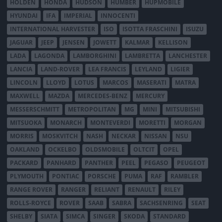
HOLDEN
HONDA
HUDSON
HUMBER
HUPMOBILE
HYUNDAI
IFA
IMPERIAL
INNOCENTI
INTERNATIONAL HARVESTER
ISO
ISOTTA FRASCHINI
ISUZU
JAGUAR
JEEP
JENSEN
JOWETT
KALMAR
KELLISON
LADA
LAGONDA
LAMBORGHINI
LAMBRETTA
LANCHESTER
LANCIA
LAND-ROVER
LEA FRANCIS
LEYLAND
LIGIER
LINCOLN
LLOYD
LOTUS
MARCOS
MASERATI
MATRA
MAXWELL
MAZDA
MERCEDES-BENZ
MERCURY
MESSERSCHMITT
METROPOLITAN
MG
MINI
MITSUBISHI
MITSUOKA
MONARCH
MONTEVERDI
MORETTI
MORGAN
MORRIS
MOSKVITCH
NASH
NECKAR
NISSAN
NSU
OAKLAND
OCKELBO
OLDSMOBILE
OLTCIT
OPEL
PACKARD
PANHARD
PANTHER
PEEL
PEGASO
PEUGEOT
PLYMOUTH
PONTIAC
PORSCHE
PUMA
RAF
RAMBLER
RANGE ROVER
RANGER
RELIANT
RENAULT
RILEY
ROLLS-ROYCE
ROVER
SAAB
SABRA
SACHSENRING
SEAT
SHELBY
SIATA
SIMCA
SINGER
SKODA
STANDARD