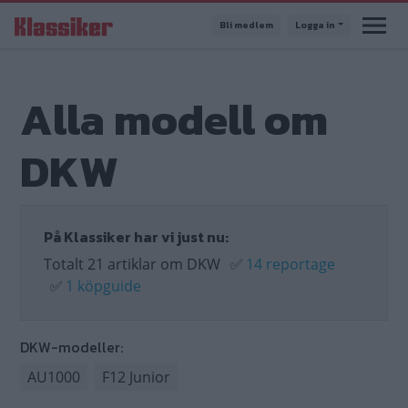
Hoppa
Bli medlem
Logga in
till
huvudinnehåll
Alla modell om
DKW
På Klassiker har vi just nu:
Totalt 21 artiklar om DKW
✅
14 reportage
✅
1 köpguide
DKW-modeller:
AU1000
F12 Junior