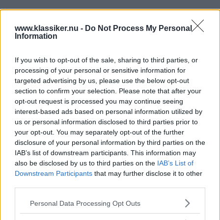
DKW F12 1963 - Moderna
tvåtakter
www.klassiker.nu -
Do Not Process My Personal
Information
Karossformen låg helt rätt i tiden men
MODELL
2 juli 2020
tvåtaktsmotorn var på god väg att bli gammalmodig. Det
If you wish to opt-out of the sale, sharing to third parties, or
blev tre årsmodeller för en av DKW:s allra sista modeller.
processing of your personal or sensitive information for
Gunnar Enghamre vårdar ett västtyskt tvåtaktsarv.
targeted advertising by us, please use the below opt-out
section to confirm your selection. Please note that after your
Gasa (1)
opt-out request is processed you may continue seeing
interest-based ads based on personal information utilized by
us or personal information disclosed to third parties prior to
your opt-out. You may separately opt-out of the further
disclosure of your personal information by third parties on the
IAB’s list of downstream participants. This information may
TIDNINGAR
KUNDSERVICE
also be disclosed by us to third parties on the
IAB’s List of
Husbil&Husvagn
Läsarservice
Downstream Participants
that may further disclose it to other
Moped
Kontakt
third parties.
Vi Bilägare
Shop
Please note that this website/app uses one or more Google
Personal Data Processing Opt Outs
Integritetspolicy
services and may gather and store information including but