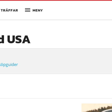
TRÄFFAR
MENY
rd USA
köpguider