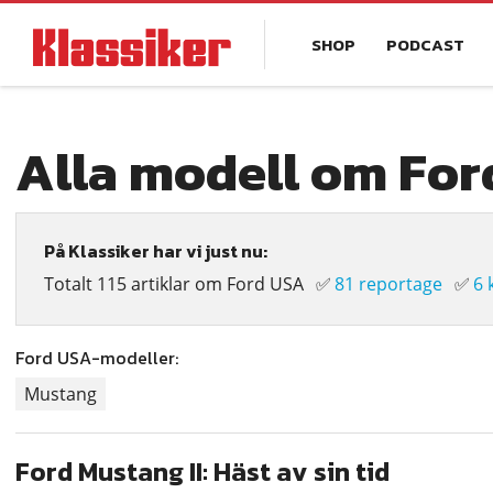
Hoppa
Main
till
SHOP
PODCAST
navigation
huvudinnehåll
Alla modell om Fo
På Klassiker har vi just nu:
Totalt 115 artiklar om Ford USA
✅
81 reportage
✅
6 
Ford USA-modeller:
Mustang
Ford Mustang II: Häst av sin tid