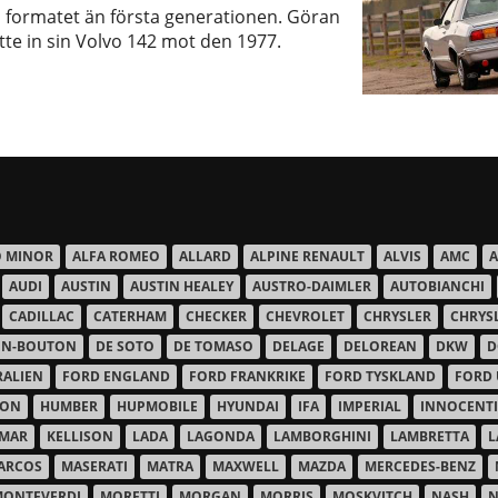
ll formatet än första generationen. Göran
ytte in sin Volvo 142 mot den 1977.
O MINOR
ALFA ROMEO
ALLARD
ALPINE RENAULT
ALVIS
AMC
A
AUDI
AUSTIN
AUSTIN HEALEY
AUSTRO-DAIMLER
AUTOBIANCHI
CADILLAC
CATERHAM
CHECKER
CHEVROLET
CHRYSLER
CHRYS
ON-BOUTON
DE SOTO
DE TOMASO
DELAGE
DELOREAN
DKW
D
RALIEN
FORD ENGLAND
FORD FRANKRIKE
FORD TYSKLAND
FORD 
SON
HUMBER
HUPMOBILE
HYUNDAI
IFA
IMPERIAL
INNOCENTI
MAR
KELLISON
LADA
LAGONDA
LAMBORGHINI
LAMBRETTA
L
ARCOS
MASERATI
MATRA
MAXWELL
MAZDA
MERCEDES-BENZ
MONTEVERDI
MORETTI
MORGAN
MORRIS
MOSKVITCH
NASH
N