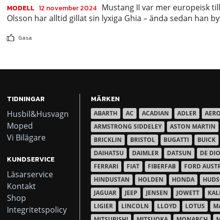
Mustang II var mer europeisk ti
MODELL
12 november 2024
Olsson har alltid gillat sin lyxiga Ghia – ända sedan han b
Gasa
TIDNINGAR
MÄRKEN
Husbil&Husvagn
ABARTH
AC
ACADIAN
ADLER
AER
Moped
ARMSTRONG SIDDELEY
ASTON MARTIN
Vi Bilägare
BRICKLIN
BRISTOL
BUGATTI
BUICK
DAIHATSU
DAIMLER
DATSUN
DE DI
KUNDSERVICE
FERRARI
FIAT
FIBERFAB
FORD AUST
Läsarservice
HINDUSTAN
HOLDEN
HONDA
HUD
Kontakt
JAGUAR
JEEP
JENSEN
JOWETT
KAL
Shop
LIGIER
LINCOLN
LLOYD
LOTUS
M
Integritetspolicy
MITSUBISHI
MITSUOKA
MONARCH