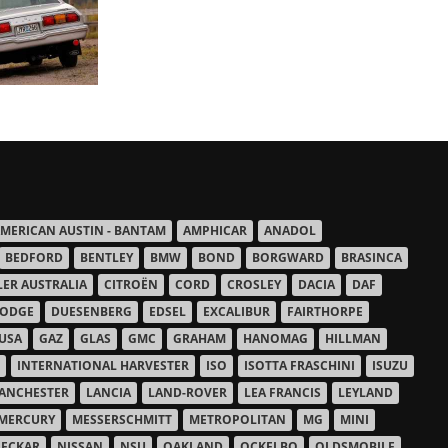
MERICAN AUSTIN - BANTAM
AMPHICAR
ANADOL
BEDFORD
BENTLEY
BMW
BOND
BORGWARD
BRASINCA
LER AUSTRALIA
CITROËN
CORD
CROSLEY
DACIA
DAF
ODGE
DUESENBERG
EDSEL
EXCALIBUR
FAIRTHORPE
USA
GAZ
GLAS
GMC
GRAHAM
HANOMAG
HILLMAN
INTERNATIONAL HARVESTER
ISO
ISOTTA FRASCHINI
ISUZU
ANCHESTER
LANCIA
LAND-ROVER
LEA FRANCIS
LEYLAND
MERCURY
MESSERSCHMITT
METROPOLITAN
MG
MINI
ECKAR
NISSAN
NSU
OAKLAND
OCKELBO
OLDSMOBILE