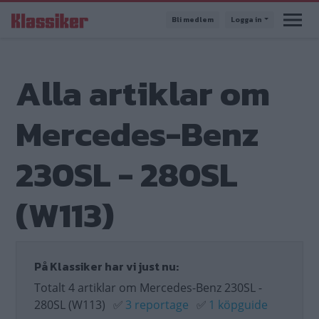
Hoppa
Bli medlem
Logga in
till
huvudinnehåll
Alla artiklar om
Mercedes-Benz
230SL - 280SL
(W113)
På Klassiker har vi just nu:
Totalt 4 artiklar om Mercedes-Benz 230SL -
280SL (W113)
✅
3 reportage
✅
1 köpguide