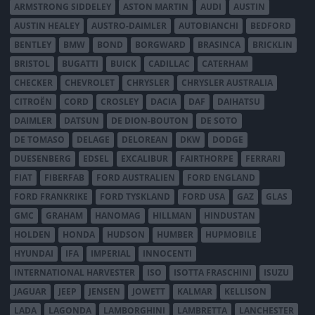
ARMSTRONG SIDDELEY
ASTON MARTIN
AUDI
AUSTIN
AUSTIN HEALEY
AUSTRO-DAIMLER
AUTOBIANCHI
BEDFORD
BENTLEY
BMW
BOND
BORGWARD
BRASINCA
BRICKLIN
BRISTOL
BUGATTI
BUICK
CADILLAC
CATERHAM
CHECKER
CHEVROLET
CHRYSLER
CHRYSLER AUSTRALIA
CITROËN
CORD
CROSLEY
DACIA
DAF
DAIHATSU
DAIMLER
DATSUN
DE DION-BOUTON
DE SOTO
DE TOMASO
DELAGE
DELOREAN
DKW
DODGE
DUESENBERG
EDSEL
EXCALIBUR
FAIRTHORPE
FERRARI
FIAT
FIBERFAB
FORD AUSTRALIEN
FORD ENGLAND
FORD FRANKRIKE
FORD TYSKLAND
FORD USA
GAZ
GLAS
GMC
GRAHAM
HANOMAG
HILLMAN
HINDUSTAN
HOLDEN
HONDA
HUDSON
HUMBER
HUPMOBILE
HYUNDAI
IFA
IMPERIAL
INNOCENTI
INTERNATIONAL HARVESTER
ISO
ISOTTA FRASCHINI
ISUZU
JAGUAR
JEEP
JENSEN
JOWETT
KALMAR
KELLISON
LADA
LAGONDA
LAMBORGHINI
LAMBRETTA
LANCHESTER