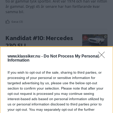
tio år gammal tysk sportbil. Året var 1974 och han var nitton
år gammal. Drygt 45 år senare har han fortfarande kvar
samma bil.
Gasa (3)
Kandidat #10: Mercedes
230 SL!
Det är dags att rösta fram
LÄSARNAS KLASSIKER
8 januari 2015
www.klassiker.nu -
Do Not Process My Personal
Årets Klassiker 2014! Här är kandidat nr 10 – Mercedes-
Information
Benz 230 SL!
If you wish to opt-out of the sale, sharing to third parties, or
Gasa (3)
processing of your personal or sensitive information for
targeted advertising by us, please use the below opt-out
section to confirm your selection. Please note that after your
Han har haft sin Pagoda i
opt-out request is processed you may continue seeing
40 år!
interest-based ads based on personal information utilized by
us or personal information disclosed to third parties prior to
Att som 19-åring köpa en tio år
REPORTAGE
1 april 2014
your opt-out. You may separately opt-out of the further