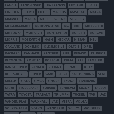
LANCIA
LAND-ROVER
LEA FRANCIS
LEYLAND
LIGIER
LINCOLN
LLOYD
LOTUS
MARCOS
MASERATI
MATRA
MAXWELL
MAZDA
MERCEDES-BENZ
MERCURY
MESSERSCHMITT
METROPOLITAN
MG
MINI
MITSUBISHI
MITSUOKA
MONARCH
MONTEVERDI
MORETTI
MORGAN
MORRIS
MOSKVITCH
NASH
NECKAR
NISSAN
NSU
OAKLAND
OCKELBO
OLDSMOBILE
OLTCIT
OPEL
PACKARD
PANHARD
PANTHER
PEEL
PEGASO
PEUGEOT
PLYMOUTH
PONTIAC
PORSCHE
PUMA
RAF
RAMBLER
RANGE ROVER
RANGER
RELIANT
RENAULT
RILEY
ROLLS-ROYCE
ROVER
SAAB
SABRA
SACHSENRING
SEAT
SHELBY
SIATA
SIMCA
SINGER
SKODA
STANDARD
STEYR
STUDEBAKER
SUBARU
SUNBEAM
SUZUKI
TALBOT
TATRA
TOYOTA
TRABANT
TRIUMPH
TUCKER
TVR
UAZ
VANDEN PLAS
VAUXHALL
VAZ
VESPA
VOLGA
VOLKSWAGEN
VOLVO
WANDERER
WILLYS
WOLSELEY