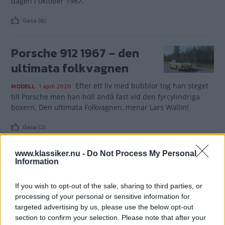
dagen i oktober 1987.
Gasa (6)
Porsche 912 1967 – den
ultimata folkvagnen
Efter ett liv med bubblor tog han steget
MODELL
1 april 2020
till Porsche men han höll ändå fast vid den fyrcylindriga
boxern. Den ultimata Folkvagnen, menar Lars Wallin!
Gasa (2)
www.klassiker.nu -
Do Not Process My Personal
PORSCHE 911S -
Information
Brobyggaren
If you wish to opt-out of the sale, sharing to third parties, or
Du minns inte vem mördaren var, du
MODELL
19 juli 2018
processing of your personal or sensitive information for
kommer inte ihåg offret och du blandar ihop olika säsonger.
targeted advertising by us, please use the below opt-out
Men visst har Saga Noréns Porsche 911S etsat sig fast på
section to confirm your selection. Please note that after your
näthinnan?