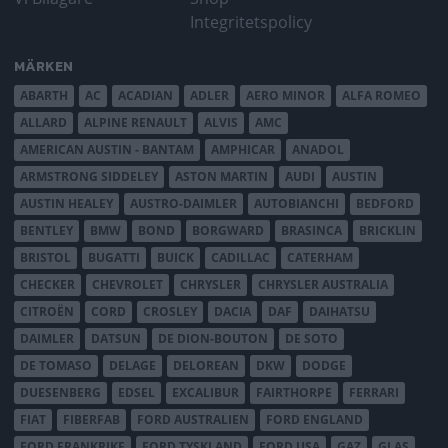
Integritetspolicy
MÄRKEN
ABARTH
AC
ACADIAN
ADLER
AERO MINOR
ALFA ROMEO
ALLARD
ALPINE RENAULT
ALVIS
AMC
AMERICAN AUSTIN - BANTAM
AMPHICAR
ANADOL
ARMSTRONG SIDDELEY
ASTON MARTIN
AUDI
AUSTIN
AUSTIN HEALEY
AUSTRO-DAIMLER
AUTOBIANCHI
BEDFORD
BENTLEY
BMW
BOND
BORGWARD
BRASINCA
BRICKLIN
BRISTOL
BUGATTI
BUICK
CADILLAC
CATERHAM
CHECKER
CHEVROLET
CHRYSLER
CHRYSLER AUSTRALIA
CITROËN
CORD
CROSLEY
DACIA
DAF
DAIHATSU
DAIMLER
DATSUN
DE DION-BOUTON
DE SOTO
DE TOMASO
DELAGE
DELOREAN
DKW
DODGE
DUESENBERG
EDSEL
EXCALIBUR
FAIRTHORPE
FERRARI
FIAT
FIBERFAB
FORD AUSTRALIEN
FORD ENGLAND
FORD FRANKRIKE
FORD TYSKLAND
FORD USA
GAZ
GLAS