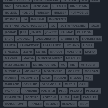
GMC
GRAHAM
HANOMAG
HILLMAN
HINDUSTAN
HOLDEN
HONDA
HUDSON
HUMBER
HUPMOBILE
HYUNDAI
IFA
IMPERIAL
INNOCENTI
INTERNATIONAL HARVESTER
ISO
ISOTTA FRASCHINI
ISUZU
JAGUAR
JEEP
JENSEN
JOWETT
KALMAR
KELLISON
LADA
LAGONDA
LAMBORGHINI
LAMBRETTA
LANCHESTER
LANCIA
LAND-ROVER
LEA FRANCIS
LEYLAND
LIGIER
LINCOLN
LLOYD
LOTUS
MARCOS
MASERATI
MATRA
MAXWELL
MAZDA
MERCEDES-BENZ
MERCURY
MESSERSCHMITT
METROPOLITAN
MG
MINI
MITSUBISHI
MITSUOKA
MONARCH
MONTEVERDI
MORETTI
MORGAN
MORRIS
MOSKVITCH
NASH
NECKAR
NISSAN
NSU
OAKLAND
OCKELBO
OLDSMOBILE
OLTCIT
OPEL
PACKARD
PANHARD
PANTHER
PEEL
PEGASO
PEUGEOT
PLYMOUTH
PONTIAC
PORSCHE
PUMA
RAF
RAMBLER
RANGE ROVER
RANGER
RELIANT
RENAULT
RILEY