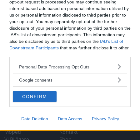
opt-out request is processed you may continue seeing
interest-based ads based on personal information utilized by
Gasa (1)
us or personal information disclosed to third parties prior to
your opt-out. You may separately opt-out of the further
disclosure of your personal information by third parties on the
Porsche 944 Turbo S
IAB’s list of downstream participants. This information may
1988
also be disclosed by us to third parties on the
IAB’s List of
Downstream Participants
that may further disclose it to other
Den var lika snabb och lika dyr som
MODELL
10 januari 2018
third parties.
911. På många sätt var den bättre, men slagskuggan från
legenden var stark. Nu har 944 Turbo börjat kliva ut i ljuset!
Please note that this website/app uses one or more Google
Personal Data Processing Opt Outs
services and may gather and store information including but
Gasa (10)
not limited to your visit or usage behaviour. You may click to
Google consents
grant or deny consent to Google and its third-party tags to
use your data for below specified purposes in below Google
CONFIRM
consent section.
TIDNINGAR
KUNDSERVICE
Data Deletion
Data Access
Privacy Policy
Husbil&Husvagn
Läsarservice
Moped
Kontakt
Vi Bilägare
Shop