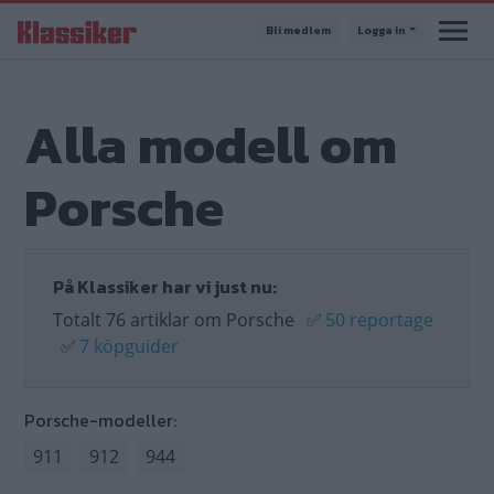
Hoppa
Bli medlem
Logga in
till
huvudinnehåll
Alla modell om
Porsche
På Klassiker har vi just nu:
Totalt 76 artiklar om Porsche
✅
50 reportage
✅
7 köpguider
Porsche-modeller:
911
912
944