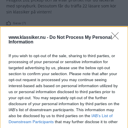
med sprayburk. Dessutom får du träffa 22 läsare som kör
sin klassiker på vintern!
Gasa (7)
www.klassiker.nu -
Do Not Process My Personal
Fenomenalt fantastiskt!
Information
En
AKTUELLT NUMMER
19 november 2020
If you wish to opt-out of the sale, sharing to third parties, or
maxutrustad Volvo Amazon, en Opel
processing of your personal or sensitive information for
Rekord med extra kraft, en Range Rover som ska besiktigas
targeted advertising by us, please use the below opt-out
efter tre års renovering och Blockets billigaste Audi TT.
section to confirm your selection. Please note that after your
Dessutom stor köpguide till Citroën B11-B15, två
opt-out request is processed you may continue seeing
svensksålda Fiat 1900 Granluce och en osannolikt fin Austin
interest-based ads based on personal information utilized by
Maxi. Detta och mycket mer i årets sista utgåva av Klassiker!
us or personal information disclosed to third parties prior to
your opt-out. You may separately opt-out of the further
Gasa (7)
disclosure of your personal information by third parties on the
IAB’s list of downstream participants. This information may
also be disclosed by us to third parties on the
IAB’s List of
Downstream Participants
that may further disclose it to other
third parties.