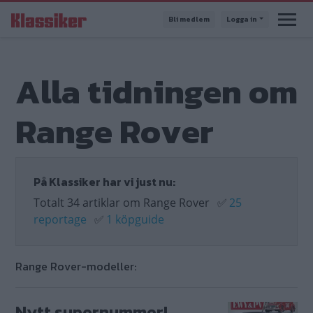
Hoppa
Bli medlem
Logga in
till
huvudinnehåll
Alla tidningen om
Range Rover
På Klassiker har vi just nu:
Totalt 34 artiklar om Range Rover
✅
25
reportage
✅
1 köpguide
Range Rover-modeller:
Nytt supernummer!