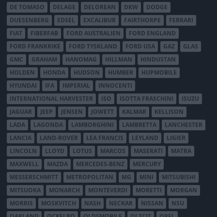
DE TOMASO
DELAGE
DELOREAN
DKW
DODGE
DUESENBERG
EDSEL
EXCALIBUR
FAIRTHORPE
FERRARI
FIAT
FIBERFAB
FORD AUSTRALIEN
FORD ENGLAND
FORD FRANKRIKE
FORD TYSKLAND
FORD USA
GAZ
GLAS
GMC
GRAHAM
HANOMAG
HILLMAN
HINDUSTAN
HOLDEN
HONDA
HUDSON
HUMBER
HUPMOBILE
HYUNDAI
IFA
IMPERIAL
INNOCENTI
INTERNATIONAL HARVESTER
ISO
ISOTTA FRASCHINI
ISUZU
JAGUAR
JEEP
JENSEN
JOWETT
KALMAR
KELLISON
LADA
LAGONDA
LAMBORGHINI
LAMBRETTA
LANCHESTER
LANCIA
LAND-ROVER
LEA FRANCIS
LEYLAND
LIGIER
LINCOLN
LLOYD
LOTUS
MARCOS
MASERATI
MATRA
MAXWELL
MAZDA
MERCEDES-BENZ
MERCURY
MESSERSCHMITT
METROPOLITAN
MG
MINI
MITSUBISHI
MITSUOKA
MONARCH
MONTEVERDI
MORETTI
MORGAN
MORRIS
MOSKVITCH
NASH
NECKAR
NISSAN
NSU
OAKLAND
OCKELBO
OLDSMOBILE
OLTCIT
OPEL