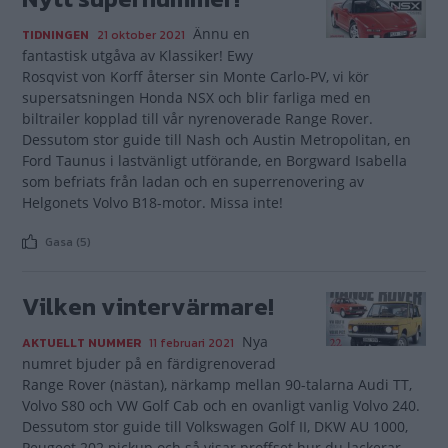
Ännu en
TIDNINGEN
21 oktober 2021
fantastisk utgåva av Klassiker! Ewy
Rosqvist von Korff återser sin Monte Carlo-PV, vi kör
supersatsningen Honda NSX och blir farliga med en
biltrailer kopplad till vår nyrenoverade Range Rover.
Dessutom stor guide till Nash och Austin Metropolitan, en
Ford Taunus i lastvänligt utförande, en Borgward Isabella
som befriats från ladan och en superrenovering av
Helgonets Volvo B18-motor. Missa inte!
Gasa (5)
Vilken vintervärmare!
Nya
AKTUELLT NUMMER
11 februari 2021
numret bjuder på en färdigrenoverad
Range Rover (nästan), närkamp mellan 90-talarna Audi TT,
Volvo S80 och VW Golf Cab och en ovanligt vanlig Volvo 240.
Dessutom stor guide till Volkswagen Golf II, DKW AU 1000,
Peugeot 202 pickup och så visar proffset hur du lackerar