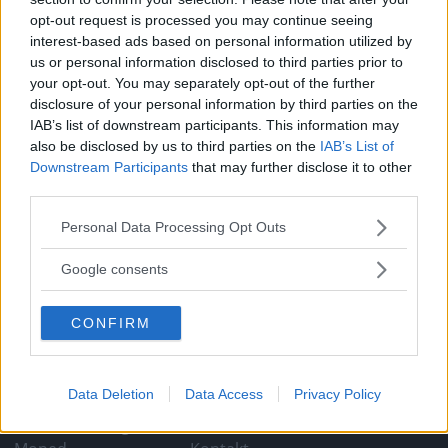
inte. Han har byggt en kopia på bilen han hade som 21-
opt-out request is processed you may continue seeing
åring men den är definitivt bättre än originalet.
interest-based ads based on personal information utilized by
us or personal information disclosed to third parties prior to
Gasa (4)
your opt-out. You may separately opt-out of the further
disclosure of your personal information by third parties on the
Grattis Renault
IAB’s list of downstream participants. This information may
also be disclosed by us to third parties on the
IAB’s List of
Dauphine!
Downstream Participants
that may further disclose it to other
third parties.
Varje dag firar vi en ny
NAMNSDAGSBILEN
18 augusti 2009
namnsdagsbil, i dag när Ellen och Lena har namnsdag
Please note that this website/app uses one or more Google
Personal Data Processing Opt Outs
uppmärksammar vi Renault Dauphine!
services and may gather and store information including but
not limited to your visit or usage behaviour. You may click to
Google consents
Gasa (3)
grant or deny consent to Google and its third-party tags to
use your data for below specified purposes in below Google
CONFIRM
consent section.
TIDNINGAR
KUNDSERVICE
Data Deletion
Data Access
Privacy Policy
Husbil&Husvagn
Läsarservice