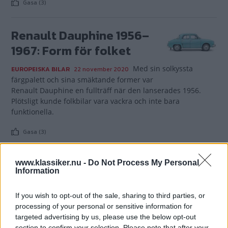
Gasa (3)
Renault Dauphine 1956–
1967: Form för folket
Med sin solkyssta
EUROPEISKA BILAR
22 november 2020
färgpalett och sina smäktande former var
Renault Dauphine en fullträff när den lanserades 1956.
Plötsligt kunde folkbilar vara vackra och inte bara
funktionella.
Gasa (3)
Renoveringen: Renault
www.klassiker.nu -
Do Not Process My Personal
Information
Dauphine Gordini 1961
If you wish to opt-out of the sale, sharing to third parties, or
Det är lätt att minnen får ett
RENOVERINGEN
1 maj 2020
processing of your personal or sensitive information for
skimmer runt sig. Men var verkligen den där bilen man
targeted advertising by us, please use the below opt-out
hade i sin ungdom så bra? Sven-Olof Pettersson chansade
section to confirm your selection. Please note that after your