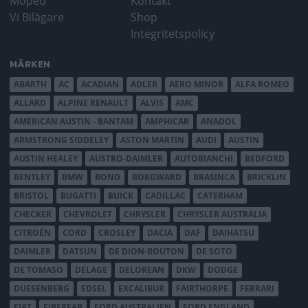
Moped
Kontakt
Vi Bilägare
Shop
Integritetspolicy
MÄRKEN
ABARTH
AC
ACADIAN
ADLER
AERO MINOR
ALFA ROMEO
ALLARD
ALPINE RENAULT
ALVIS
AMC
AMERICAN AUSTIN - BANTAM
AMPHICAR
ANADOL
ARMSTRONG SIDDELEY
ASTON MARTIN
AUDI
AUSTIN
AUSTIN HEALEY
AUSTRO-DAIMLER
AUTOBIANCHI
BEDFORD
BENTLEY
BMW
BOND
BORGWARD
BRASINCA
BRICKLIN
BRISTOL
BUGATTI
BUICK
CADILLAC
CATERHAM
CHECKER
CHEVROLET
CHRYSLER
CHRYSLER AUSTRALIA
CITROËN
CORD
CROSLEY
DACIA
DAF
DAIHATSU
DAIMLER
DATSUN
DE DION-BOUTON
DE SOTO
DE TOMASO
DELAGE
DELOREAN
DKW
DODGE
DUESENBERG
EDSEL
EXCALIBUR
FAIRTHORPE
FERRARI
FIAT
FIBERFAB
FORD AUSTRALIEN
FORD ENGLAND