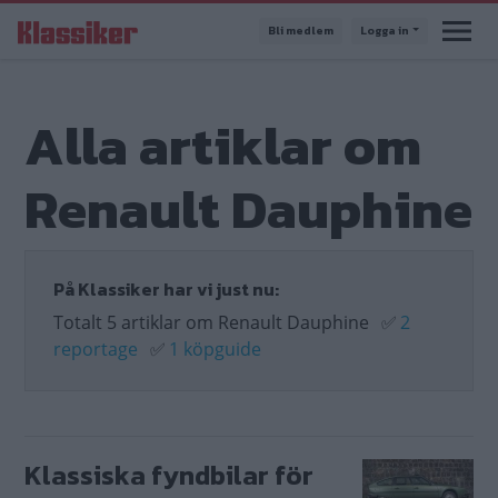
Hoppa
Bli medlem
Logga in
till
huvudinnehåll
Alla artiklar om
Renault Dauphine
På Klassiker har vi just nu:
Totalt 5 artiklar om Renault Dauphine
✅
2
reportage
✅
1 köpguide
Klassiska fyndbilar för