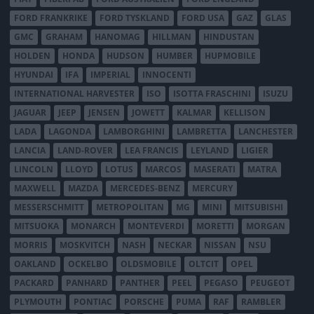
FORD FRANKRIKE
FORD TYSKLAND
FORD USA
GAZ
GLAS
GMC
GRAHAM
HANOMAG
HILLMAN
HINDUSTAN
HOLDEN
HONDA
HUDSON
HUMBER
HUPMOBILE
HYUNDAI
IFA
IMPERIAL
INNOCENTI
INTERNATIONAL HARVESTER
ISO
ISOTTA FRASCHINI
ISUZU
JAGUAR
JEEP
JENSEN
JOWETT
KALMAR
KELLISON
LADA
LAGONDA
LAMBORGHINI
LAMBRETTA
LANCHESTER
LANCIA
LAND-ROVER
LEA FRANCIS
LEYLAND
LIGIER
LINCOLN
LLOYD
LOTUS
MARCOS
MASERATI
MATRA
MAXWELL
MAZDA
MERCEDES-BENZ
MERCURY
MESSERSCHMITT
METROPOLITAN
MG
MINI
MITSUBISHI
MITSUOKA
MONARCH
MONTEVERDI
MORETTI
MORGAN
MORRIS
MOSKVITCH
NASH
NECKAR
NISSAN
NSU
OAKLAND
OCKELBO
OLDSMOBILE
OLTCIT
OPEL
PACKARD
PANHARD
PANTHER
PEEL
PEGASO
PEUGEOT
PLYMOUTH
PONTIAC
PORSCHE
PUMA
RAF
RAMBLER