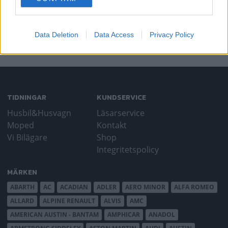
consent section.
som den är kantig och bjuder på svårslaget roliga
köregenskaper.
Data Deletion
Data Access
Privacy Policy
Gasa
TIDNINGAR
KUNDSERVICE
Husbil&Husvagn
Läsarservice
Moped
Kontakt
Vi Bilägare
Shop
Integritetspolicy
MÄRKEN
ABARTH
AC
ACADIAN
ADLER
AERO MINOR
ALFA ROMEO
ALLARD
ALPINE RENAULT
ALVIS
AMC
AMERICAN AUSTIN - BANTAM
AMPHICAR
ANADOL