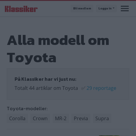
Hoppa
Bli medlem
Logga in
till
huvudinnehåll
Alla modell om
Toyota
På Klassiker har vi just nu:
Totalt 44 artiklar om Toyota
✅
29 reportage
Toyota-modeller:
Corolla
Crown
MR-2
Previa
Supra