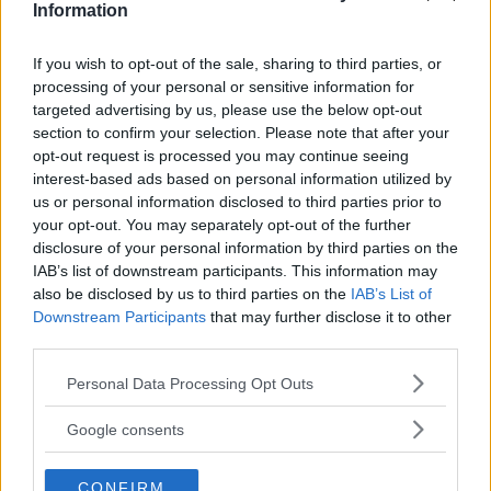
och en slösande standardutrustning. Alf och Inger Strid har
Information
ägt sin Supra sedan den var fabriksny!
If you wish to opt-out of the sale, sharing to third parties, or
Gasa (5)
processing of your personal or sensitive information for
targeted advertising by us, please use the below opt-out
Toyota Crown 1966:
section to confirm your selection. Please note that after your
opt-out request is processed you may continue seeing
Solid utmanare
interest-based ads based on personal information utilized by
us or personal information disclosed to third parties prior to
Nyinflyttad och ivrig att visa upp
MODELL
23 februari 2022
your opt-out. You may separately opt-out of the further
sina färdigheter, Crown var den första Toyota-modellen att
disclosure of your personal information by third parties on the
komma till Sverige. Byggd för att hålla med stadig ram och
IAB’s list of downstream participants. This information may
beprövad teknik men även med en viss flärdfullhet.
also be disclosed by us to third parties on the
IAB’s List of
Downstream Participants
that may further disclose it to other
Gasa (4)
third parties.
Please note that this website/app uses one or more Google
Personal Data Processing Opt Outs
Toyota MR2 1987
services and may gather and store information including but
not limited to your visit or usage behaviour. You may click to
Google consents
Mittmotor kan ge
MODELL
23 mars 2021
grant or deny consent to Google and its third-party tags to
sportbilsglans till den mest timida
use your data for below specified purposes in below Google
skapelse. Första generationen Toyota MR2 är lika ovanlig
CONFIRM