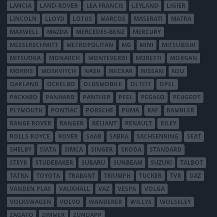
LANCIA
LAND-ROVER
LEA FRANCIS
LEYLAND
LIGIER
LINCOLN
LLOYD
LOTUS
MARCOS
MASERATI
MATRA
MAXWELL
MAZDA
MERCEDES-BENZ
MERCURY
MESSERSCHMITT
METROPOLITAN
MG
MINI
MITSUBISHI
MITSUOKA
MONARCH
MONTEVERDI
MORETTI
MORGAN
MORRIS
MOSKVITCH
NASH
NECKAR
NISSAN
NSU
OAKLAND
OCKELBO
OLDSMOBILE
OLTCIT
OPEL
PACKARD
PANHARD
PANTHER
PEEL
PEGASO
PEUGEOT
PLYMOUTH
PONTIAC
PORSCHE
PUMA
RAF
RAMBLER
RANGE ROVER
RANGER
RELIANT
RENAULT
RILEY
ROLLS-ROYCE
ROVER
SAAB
SABRA
SACHSENRING
SEAT
SHELBY
SIATA
SIMCA
SINGER
SKODA
STANDARD
STEYR
STUDEBAKER
SUBARU
SUNBEAM
SUZUKI
TALBOT
TATRA
TOYOTA
TRABANT
TRIUMPH
TUCKER
TVR
UAZ
VANDEN PLAS
VAUXHALL
VAZ
VESPA
VOLGA
VOLKSWAGEN
VOLVO
WANDERER
WILLYS
WOLSELEY
ZAGATO
ZIMMER
ZÜNDAPP