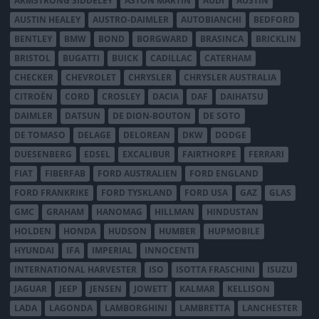
ARMSTRONG SIDDELEY
ASTON MARTIN
AUDI
AUSTIN
AUSTIN HEALEY
AUSTRO-DAIMLER
AUTOBIANCHI
BEDFORD
BENTLEY
BMW
BOND
BORGWARD
BRASINCA
BRICKLIN
BRISTOL
BUGATTI
BUICK
CADILLAC
CATERHAM
CHECKER
CHEVROLET
CHRYSLER
CHRYSLER AUSTRALIA
CITROËN
CORD
CROSLEY
DACIA
DAF
DAIHATSU
DAIMLER
DATSUN
DE DION-BOUTON
DE SOTO
DE TOMASO
DELAGE
DELOREAN
DKW
DODGE
DUESENBERG
EDSEL
EXCALIBUR
FAIRTHORPE
FERRARI
FIAT
FIBERFAB
FORD AUSTRALIEN
FORD ENGLAND
FORD FRANKRIKE
FORD TYSKLAND
FORD USA
GAZ
GLAS
GMC
GRAHAM
HANOMAG
HILLMAN
HINDUSTAN
HOLDEN
HONDA
HUDSON
HUMBER
HUPMOBILE
HYUNDAI
IFA
IMPERIAL
INNOCENTI
INTERNATIONAL HARVESTER
ISO
ISOTTA FRASCHINI
ISUZU
JAGUAR
JEEP
JENSEN
JOWETT
KALMAR
KELLISON
LADA
LAGONDA
LAMBORGHINI
LAMBRETTA
LANCHESTER