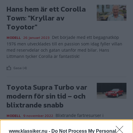
Hans hem är ett Corolla
Town: "Kryllar av
Toyotor"
Det började med ett begagnatköp
MODELL
26 januari 2023
1976 men utvecklades till en passion som idag fyller villan
med reservdelar och gatan utanför med bilar. Hans
Littmann tycker Corolla är fantastisk!
Gasa (4)
Toyota Supra Turbo var
modern för sin tid – och
blixtrande snabb
Blixtrande fartresurser i
MODELL
9 november 2022
kombination med en känsla av oförstörbarhet – här
kombineras klassiska sportvagnsideal med förfinad teknik
www.klassiker.nu -
Do Not Process My Personal