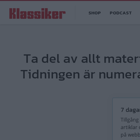
Hoppa
Main
till
SHOP
PODCAST
navigation
huvudinnehåll
Ta del av allt mater
Tidningen är numera
7 daga
Tillgång t
artiklar
på web