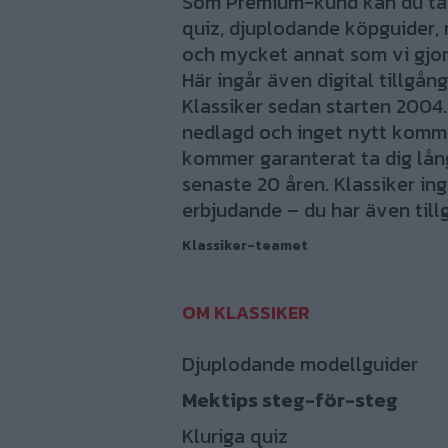
Som Premium-kund kan du ta d
quiz, djuplodande köpguider, 
och mycket annat som vi gjort
Här ingår även digital tillgång
Klassiker sedan starten 2004.
nedlagd och inget nytt komme
kommer garanterat ta dig lång 
senaste 20 åren. Klassiker ing
erbjudande – du har även tillg
Klassiker-teamet
Djuplodande modellguider
Mektips steg-för-steg
Kluriga quiz