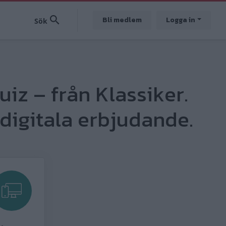
Bli medlem
Logga in
uiz – från Klassiker.
digitala erbjudande.