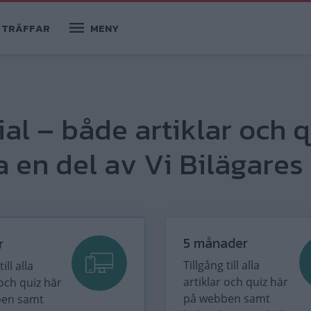
TRÄFFAR
MENY
ial – både artiklar och q
 en del av Vi Bilägares 
5 månader
r
Tillgång till alla
ill alla
artiklar och quiz här
 och quiz här
på webben samt
ben samt