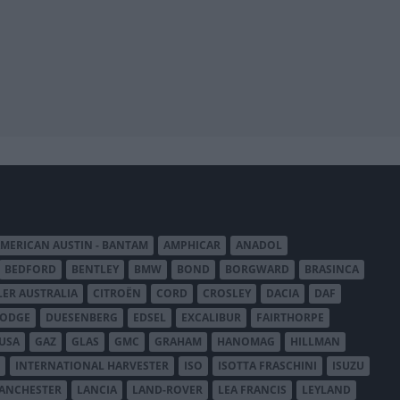
MERICAN AUSTIN - BANTAM
AMPHICAR
ANADOL
BEDFORD
BENTLEY
BMW
BOND
BORGWARD
BRASINCA
LER AUSTRALIA
CITROËN
CORD
CROSLEY
DACIA
DAF
ODGE
DUESENBERG
EDSEL
EXCALIBUR
FAIRTHORPE
USA
GAZ
GLAS
GMC
GRAHAM
HANOMAG
HILLMAN
INTERNATIONAL HARVESTER
ISO
ISOTTA FRASCHINI
ISUZU
ANCHESTER
LANCIA
LAND-ROVER
LEA FRANCIS
LEYLAND