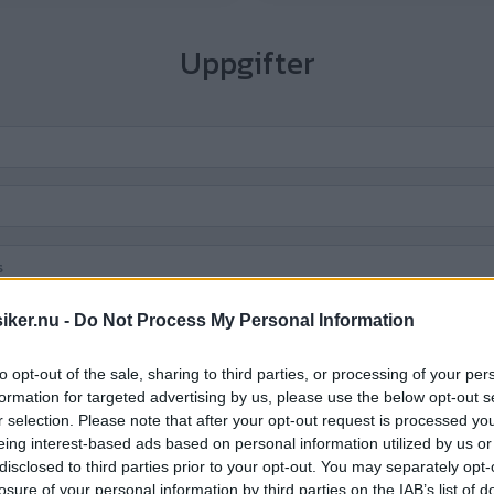
Uppgifter
iker.nu -
Do Not Process My Personal Information
to opt-out of the sale, sharing to third parties, or processing of your per
:-
formation for targeted advertising by us, please use the below opt-out s
r selection. Please note that after your opt-out request is processed y
eing interest-based ads based on personal information utilized by us or
disclosed to third parties prior to your opt-out. You may separately opt-
losure of your personal information by third parties on the IAB’s list of