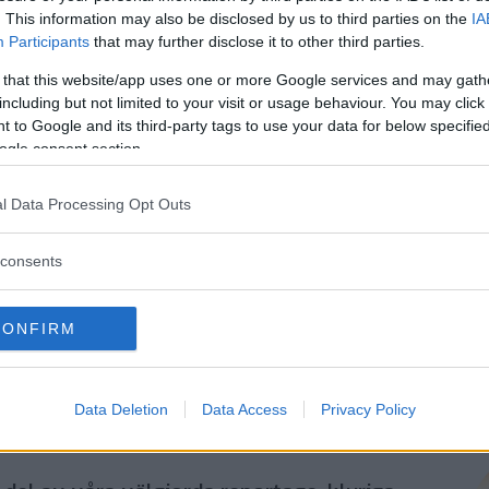
. This information may also be disclosed by us to third parties on the
IA
Genom att klicka på "Fortsätt" godkänner jag
OK-Förlagets
prenumerationsvillko
Participants
that may further disclose it to other third parties.
och bekräftar att jag tagit del av
OK-Förlagets
integritetspolicy
.
 that this website/app uses one or more Google services and may gath
including but not limited to your visit or usage behaviour. You may click 
 to Google and its third-party tags to use your data for below specifi
ogle consent section.
Är du redan prenumerant på vår papperstidning?
Aktivera din digitala prenumeration utan kostnad här.
l Data Processing Opt Outs
consents
CONFIRM
Data Deletion
Data Access
Privacy Policy