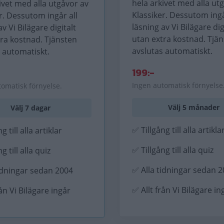
hela arkivet med alla ut
ivet med alla utgåvor av
Klassiker. Dessutom ingå
r. Dessutom ingår all
läsning av Vi Bilägare dig
av Vi Bilägare digitalt
utan extra kostnad. Tjä
tra kostnad. Tjänsten
avslutas automatiskt.
 automatiskt.
199:-
Ingen automatisk förnyelse
tomatisk förnyelse.
Välj 5 månader
Välj 7 dagar
✅ Tillgång till alla artikla
g till alla artiklar
✅ Tillgång till alla quiz
g till alla quiz
✅ Alla tidningar sedan 
idningar sedan 2004
✅ Allt från Vi Bilägare in
rån Vi Bilägare ingår