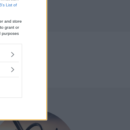
B’s List of
r
er and store
to grant or
ed purposes