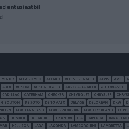
ed entusiastbil
d
O MINOR
ALFA ROMEO
ALLARD
ALPINE RENAULT
ALVIS
AMC
A
AUDI
AUSTIN
AUSTIN HEALEY
AUSTRO-DAIMLER
AUTOBIANCHI
CADILLAC
CATERHAM
CHECKER
CHEVROLET
CHRYSLER
CHRYS
ON-BOUTON
DE SOTO
DE TOMASO
DELAGE
DELOREAN
DKW
D
RALIEN
FORD ENGLAND
FORD FRANKRIKE
FORD TYSKLAND
FORD 
SON
HUMBER
HUPMOBILE
HYUNDAI
IFA
IMPERIAL
INNOCENTI
MAR
KELLISON
LADA
LAGONDA
LAMBORGHINI
LAMBRETTA
L