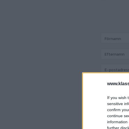
www.klass
If you wish 
Att betala:
69
sensitive in
confirm you
continue se
Fortsätt
information 
further disc