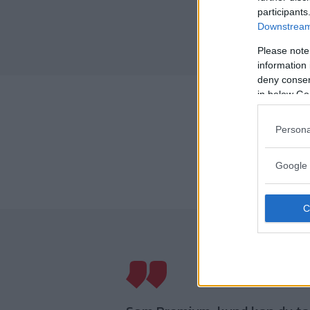
participants
Downstream 
Please note
information 
deny consent
in below Go
Persona
Google 