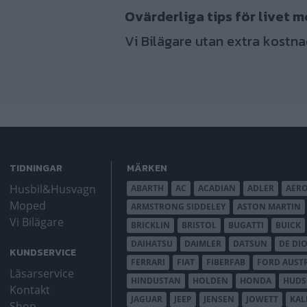
Ovärderliga tips för livet m
Vi Bilägare utan extra kostna
TIDNINGAR
MÄRKEN
Husbil&Husvagn
ABARTH
AC
ACADIAN
ADLER
AER
Moped
ARMSTRONG SIDDELEY
ASTON MARTIN
Vi Bilägare
BRICKLIN
BRISTOL
BUGATTI
BUICK
DAIHATSU
DAIMLER
DATSUN
DE DI
KUNDSERVICE
FERRARI
FIAT
FIBERFAB
FORD AUST
Läsarservice
HINDUSTAN
HOLDEN
HONDA
HUD
Kontakt
JAGUAR
JEEP
JENSEN
JOWETT
KAL
Shop