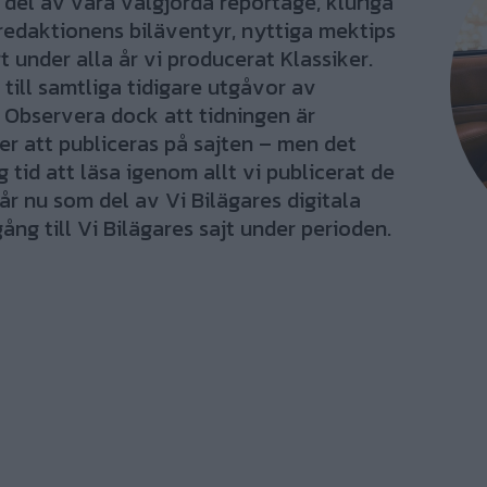
el av våra välgjorda reportage, kluriga
redaktionens biläventyr, nyttiga mektips
 under alla år vi producerat Klassiker.
 till samtliga tidigare utgåvor av
 Observera dock att tidningen är
r att publiceras på sajten – men det
tid att läsa igenom allt vi publicerat de
år nu som del av Vi Bilägares digitala
ång till Vi Bilägares sajt under perioden.