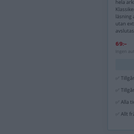
hela ark
Klassike
läsning 
utan ex
avslutas
69:-
Ingen au
✅ Tillgån
✅ Tillgån
✅ Alla t
✅ Allt f