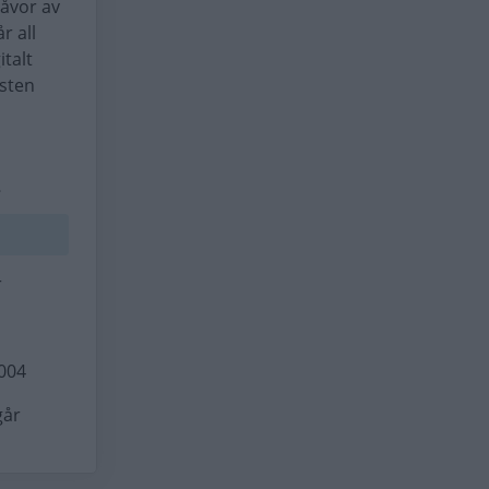
gåvor av
r all
italt
nsten
.
r
2004
går