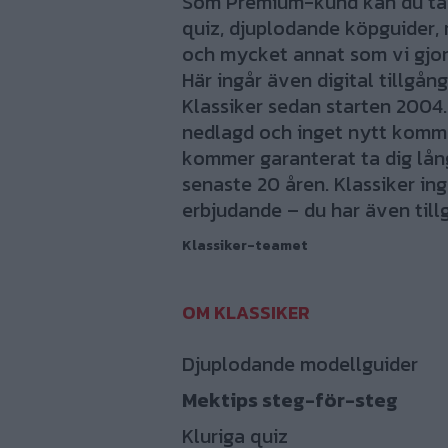
Som Premium-kund kan du ta d
quiz, djuplodande köpguider, 
och mycket annat som vi gjort
Här ingår även digital tillgång
Klassiker sedan starten 2004.
nedlagd och inget nytt komme
kommer garanterat ta dig lång 
senaste 20 åren. Klassiker ing
erbjudande – du har även tillg
Klassiker-teamet
Djuplodande modellguider
Mektips steg-för-steg
Kluriga quiz