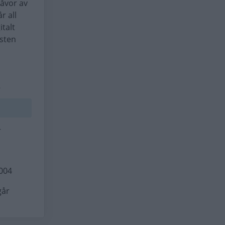
gåvor av
r all
italt
nsten
.
r
2004
går