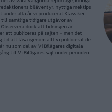
el av våra välgjorda reportage, kluriga
redaktionens biläventyr, nyttiga mektips
 under alla år vi producerat Klassiker.
 till samtliga tidigare utgåvor av
 Observera dock att tidningen är
r att publiceras på sajten – men det
tid att läsa igenom allt vi publicerat de
år nu som del av Vi Bilägares digitala
ång till Vi Bilägares sajt under perioden.