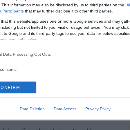
. This information may also be disclosed by us to third parties on the
IA
Genom att klicka på "Fortsätt" godkänner jag
OK-Förlagets
prenumerationsvillko
Participants
that may further disclose it to other third parties.
och bekräftar att jag tagit del av
OK-Förlagets
integritetspolicy
.
 that this website/app uses one or more Google services and may gath
including but not limited to your visit or usage behaviour. You may click 
 to Google and its third-party tags to use your data for below specifi
ogle consent section.
Är du redan prenumerant på vår papperstidning?
Aktivera din digitala prenumeration utan kostnad här.
l Data Processing Opt Outs
consents
CONFIRM
Data Deletion
Data Access
Privacy Policy