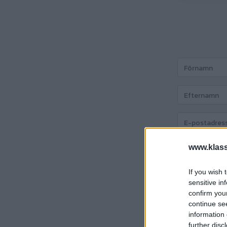
www.klass
If you wish 
Att betala:
69
sensitive in
confirm you
continue se
Fortsätt
information 
further disc