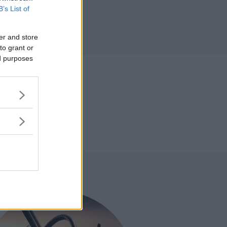
B’s List of
r
er and store
to grant or
ed purposes