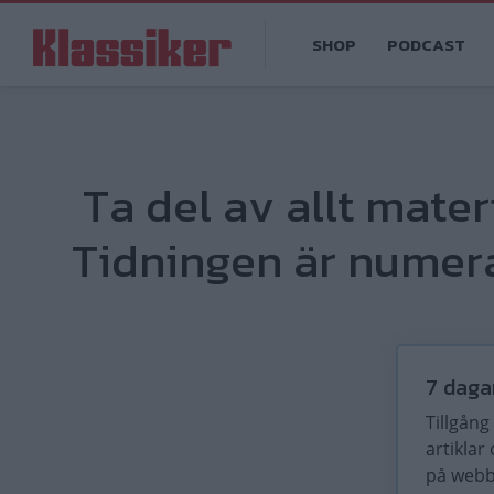
Hoppa
Main
till
SHOP
PODCAST
navigation
huvudinnehåll
Ta del av allt mater
Tidningen är numera
7 daga
Tillgång t
artiklar
på web