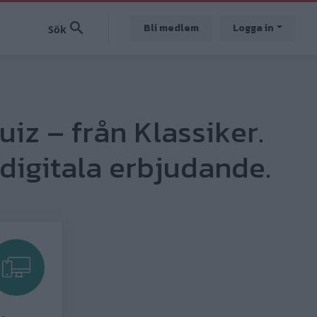
Bli medlem
Logga in
uiz – från Klassiker.
digitala erbjudande.