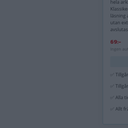
hela ark
Klassike
läsning 
utan ex
avslutas
69:-
Ingen au
✅ Tillgån
✅ Tillgån
✅ Alla t
✅ Allt f