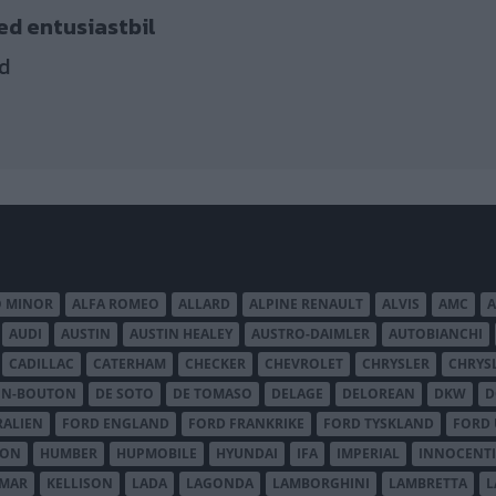
ed entusiastbil
d
O MINOR
ALFA ROMEO
ALLARD
ALPINE RENAULT
ALVIS
AMC
A
AUDI
AUSTIN
AUSTIN HEALEY
AUSTRO-DAIMLER
AUTOBIANCHI
CADILLAC
CATERHAM
CHECKER
CHEVROLET
CHRYSLER
CHRYS
ON-BOUTON
DE SOTO
DE TOMASO
DELAGE
DELOREAN
DKW
D
RALIEN
FORD ENGLAND
FORD FRANKRIKE
FORD TYSKLAND
FORD 
SON
HUMBER
HUPMOBILE
HYUNDAI
IFA
IMPERIAL
INNOCENTI
MAR
KELLISON
LADA
LAGONDA
LAMBORGHINI
LAMBRETTA
L