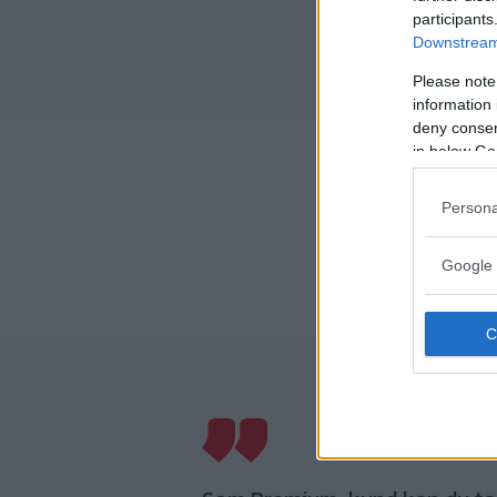
participants
Downstream 
Please note
information 
deny consent
in below Go
Persona
Google 