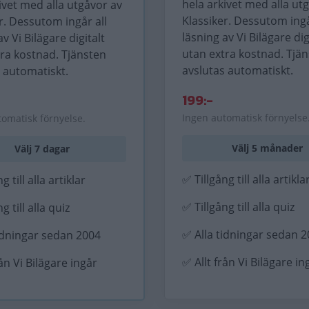
hela arkivet med alla ut
ivet med alla utgåvor av
Klassiker. Dessutom ingå
r. Dessutom ingår all
läsning av Vi Bilägare dig
av Vi Bilägare digitalt
utan extra kostnad. Tjä
tra kostnad. Tjänsten
avslutas automatiskt.
 automatiskt.
199:-
Ingen automatisk förnyelse
tomatisk förnyelse.
Välj 5 månader
Välj 7 dagar
✅ Tillgång till alla artikla
g till alla artiklar
✅ Tillgång till alla quiz
g till alla quiz
✅ Alla tidningar sedan 
idningar sedan 2004
✅ Allt från Vi Bilägare in
rån Vi Bilägare ingår