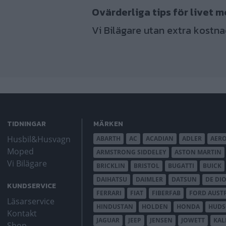
Ovärderliga tips för livet m
Vi Bilägare utan extra kostna
TIDNINGAR
MÄRKEN
Husbil&Husvagn
ABARTH
AC
ACADIAN
ADLER
AER
Moped
ARMSTRONG SIDDELEY
ASTON MARTIN
Vi Bilägare
BRICKLIN
BRISTOL
BUGATTI
BUICK
DAIHATSU
DAIMLER
DATSUN
DE DI
KUNDSERVICE
FERRARI
FIAT
FIBERFAB
FORD AUST
Läsarservice
HINDUSTAN
HOLDEN
HONDA
HUD
Kontakt
JAGUAR
JEEP
JENSEN
JOWETT
KAL
Shop