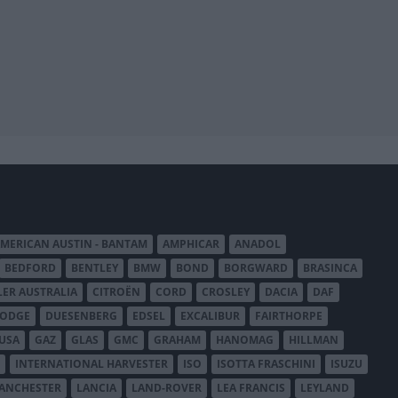
MERICAN AUSTIN - BANTAM
AMPHICAR
ANADOL
BEDFORD
BENTLEY
BMW
BOND
BORGWARD
BRASINCA
LER AUSTRALIA
CITROËN
CORD
CROSLEY
DACIA
DAF
ODGE
DUESENBERG
EDSEL
EXCALIBUR
FAIRTHORPE
USA
GAZ
GLAS
GMC
GRAHAM
HANOMAG
HILLMAN
INTERNATIONAL HARVESTER
ISO
ISOTTA FRASCHINI
ISUZU
ANCHESTER
LANCIA
LAND-ROVER
LEA FRANCIS
LEYLAND