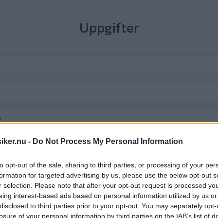
Uppgifter
iker.nu -
Do Not Process My Personal Information
to opt-out of the sale, sharing to third parties, or processing of your per
:-
formation for targeted advertising by us, please use the below opt-out s
r selection. Please note that after your opt-out request is processed y
eing interest-based ads based on personal information utilized by us or
disclosed to third parties prior to your opt-out. You may separately opt-
losure of your personal information by third parties on the IAB’s list of