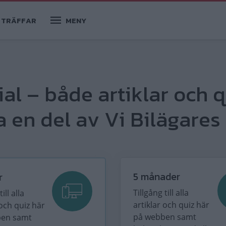
TRÄFFAR
MENY
ial – både artiklar och q
 en del av Vi Bilägares 
5 månader
r
Tillgång till alla
ill alla
artiklar och quiz här
 och quiz här
på webben samt
ben samt