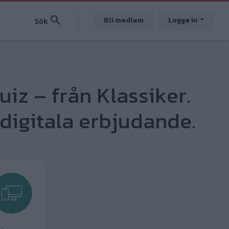
Bli medlem
Logga in
uiz – från Klassiker.
digitala erbjudande.