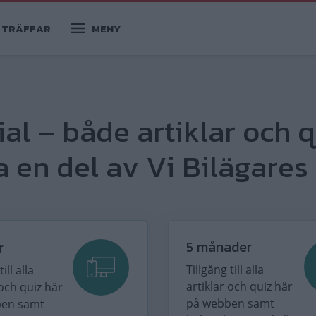
TRÄFFAR
MENY
ial – både artiklar och q
 en del av Vi Bilägares 
5 månader
r
Tillgång till alla
ill alla
artiklar och quiz här
 och quiz här
på webben samt
ben samt