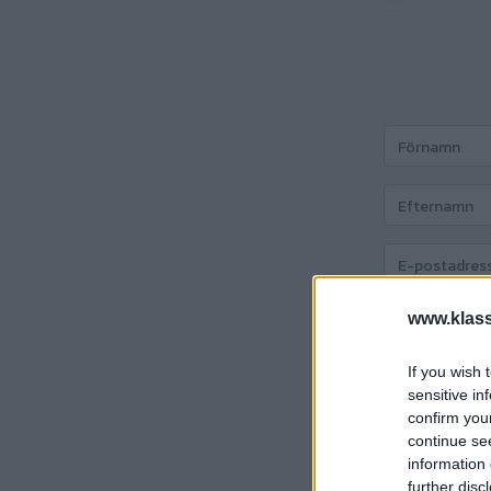
www.klass
If you wish 
Att betala:
69
sensitive in
confirm you
continue se
Fortsätt
information 
further disc