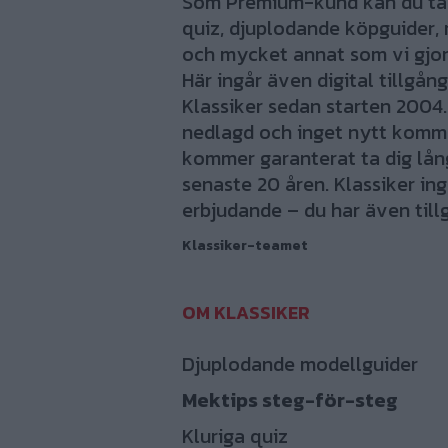
Som Premium-kund kan du ta d
quiz, djuplodande köpguider, 
och mycket annat som vi gjort
Här ingår även digital tillgång
Klassiker sedan starten 2004.
nedlagd och inget nytt komme
kommer garanterat ta dig lång 
senaste 20 åren. Klassiker ing
erbjudande – du har även tillg
Klassiker-teamet
Djuplodande modellguider
Mektips steg-för-steg
Kluriga quiz