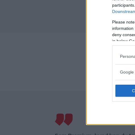
participants
Downstream 
Please note
information 
deny consent
in below Go
Persona
Google 