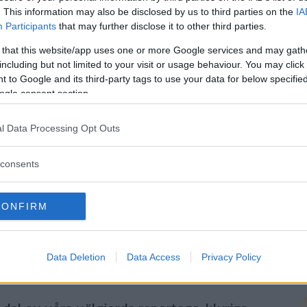
. This information may also be disclosed by us to third parties on the
IA
Genom att klicka på "Fortsätt" godkänner jag
OK-Förlagets
prenumerationsvillko
Participants
that may further disclose it to other third parties.
och bekräftar att jag tagit del av
OK-Förlagets
integritetspolicy
.
 that this website/app uses one or more Google services and may gath
including but not limited to your visit or usage behaviour. You may click 
 to Google and its third-party tags to use your data for below specifi
ogle consent section.
Är du redan prenumerant på vår papperstidning?
Aktivera din digitala prenumeration utan kostnad här.
l Data Processing Opt Outs
consents
CONFIRM
Data Deletion
Data Access
Privacy Policy