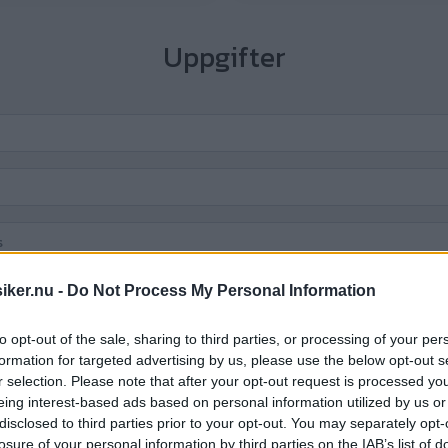
Uppgifter
iker.nu -
Do Not Process My Personal Information
to opt-out of the sale, sharing to third parties, or processing of your per
:-
formation for targeted advertising by us, please use the below opt-out s
r selection. Please note that after your opt-out request is processed y
eing interest-based ads based on personal information utilized by us or
disclosed to third parties prior to your opt-out. You may separately opt-
losure of your personal information by third parties on the IAB’s list of