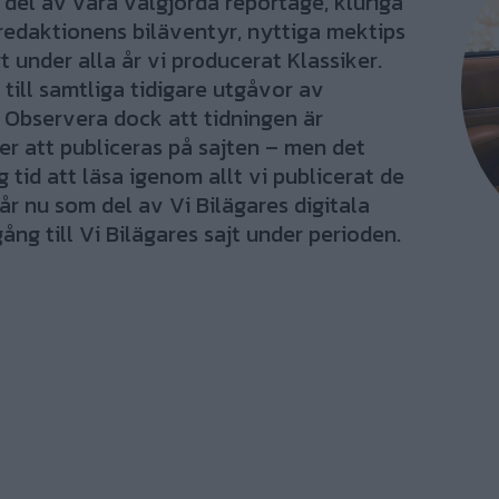
el av våra välgjorda reportage, kluriga
redaktionens biläventyr, nyttiga mektips
 under alla år vi producerat Klassiker.
 till samtliga tidigare utgåvor av
 Observera dock att tidningen är
r att publiceras på sajten – men det
tid att läsa igenom allt vi publicerat de
år nu som del av Vi Bilägares digitala
ång till Vi Bilägares sajt under perioden.