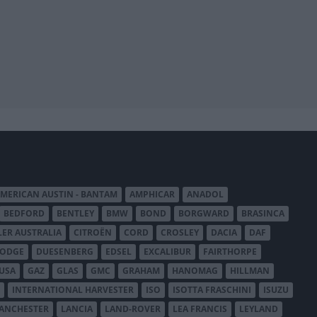
MERICAN AUSTIN - BANTAM
AMPHICAR
ANADOL
BEDFORD
BENTLEY
BMW
BOND
BORGWARD
BRASINCA
LER AUSTRALIA
CITROËN
CORD
CROSLEY
DACIA
DAF
ODGE
DUESENBERG
EDSEL
EXCALIBUR
FAIRTHORPE
USA
GAZ
GLAS
GMC
GRAHAM
HANOMAG
HILLMAN
INTERNATIONAL HARVESTER
ISO
ISOTTA FRASCHINI
ISUZU
ANCHESTER
LANCIA
LAND-ROVER
LEA FRANCIS
LEYLAND