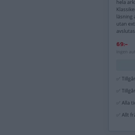
hela ark
Klassike
läsning 
utan ex
avslutas
69:-
Ingen au
✅ Tillgån
✅ Tillgån
✅ Alla t
✅ Allt f