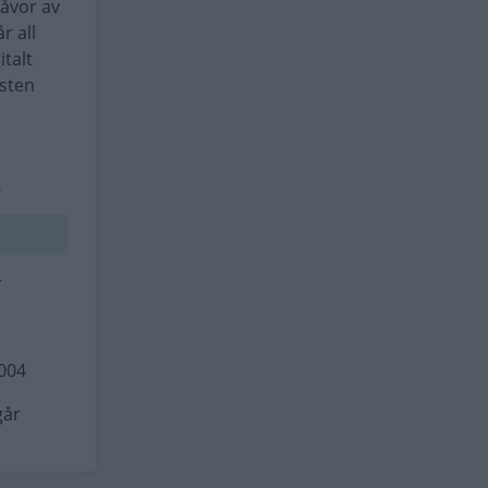
gåvor av
r all
italt
nsten
.
r
2004
går