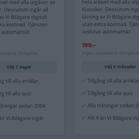
hela arkivet med alla ut
ivet med alla utgåvor av
Klassiker. Dessutom ingå
r. Dessutom ingår all
läsning av Vi Bilägare dig
av Vi Bilägare digitalt
utan extra kostnad. Tjä
tra kostnad. Tjänsten
avslutas automatiskt.
 automatiskt.
199:-
Ingen automatisk förnyelse
tomatisk förnyelse.
Välj 5 månader
Välj 7 dagar
✅ Tillgång till alla artikla
g till alla artiklar
✅ Tillgång till alla quiz
g till alla quiz
✅ Alla tidningar sedan 
idningar sedan 2004
✅ Allt från Vi Bilägare in
rån Vi Bilägare ingår