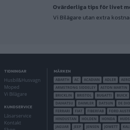
Ovärderliga tips för livet m
Vi Bilägare utan extra kostna
TIDNINGAR
MÄRKEN
Husbil&Husvagn
ABARTH
AC
ACADIAN
ADLER
AER
Moped
ARMSTRONG SIDDELEY
ASTON MARTIN
Vi Bilägare
BRICKLIN
BRISTOL
BUGATTI
BUICK
DAIHATSU
DAIMLER
DATSUN
DE DI
KUNDSERVICE
FERRARI
FIAT
FIBERFAB
FORD AUST
Läsarservice
HINDUSTAN
HOLDEN
HONDA
HUD
Kontakt
JAGUAR
JEEP
JENSEN
JOWETT
KAL
Shop