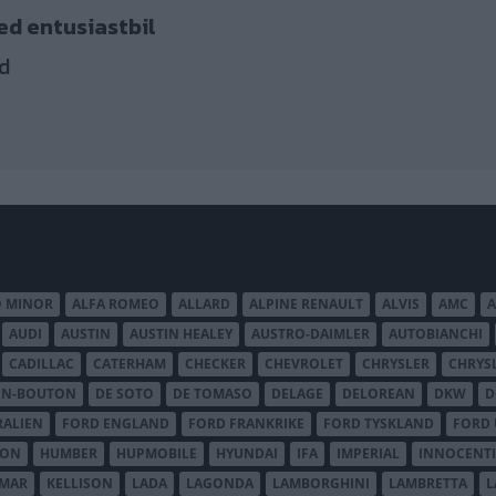
ed entusiastbil
d
O MINOR
ALFA ROMEO
ALLARD
ALPINE RENAULT
ALVIS
AMC
A
AUDI
AUSTIN
AUSTIN HEALEY
AUSTRO-DAIMLER
AUTOBIANCHI
CADILLAC
CATERHAM
CHECKER
CHEVROLET
CHRYSLER
CHRYS
ON-BOUTON
DE SOTO
DE TOMASO
DELAGE
DELOREAN
DKW
D
RALIEN
FORD ENGLAND
FORD FRANKRIKE
FORD TYSKLAND
FORD 
SON
HUMBER
HUPMOBILE
HYUNDAI
IFA
IMPERIAL
INNOCENTI
MAR
KELLISON
LADA
LAGONDA
LAMBORGHINI
LAMBRETTA
L