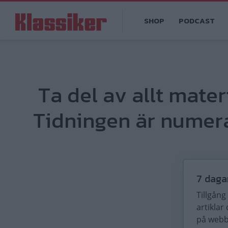
Hoppa
Main
till
SHOP
PODCAST
navigation
huvudinnehåll
Ta del av allt mater
Tidningen är numera
7 daga
Tillgång t
artiklar
på web