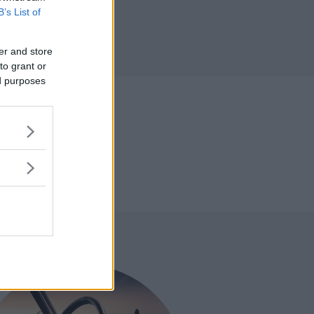
B’s List of
r
er and store
to grant or
ed purposes