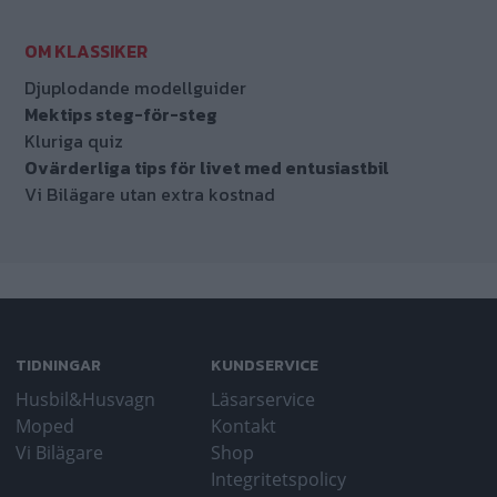
Djuplodande modellguider
Mektips steg-för-steg
Kluriga quiz
Ovärderliga tips för livet med entusiastbil
Vi Bilägare utan extra kostnad
TIDNINGAR
KUNDSERVICE
Husbil&Husvagn
Läsarservice
Moped
Kontakt
Vi Bilägare
Shop
Integritetspolicy