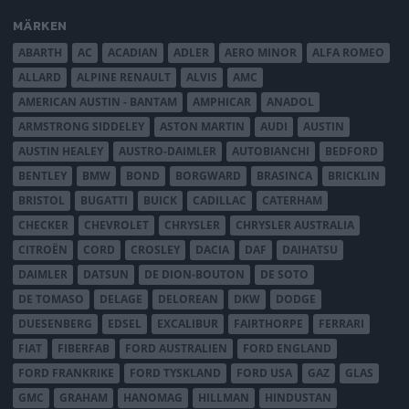
MÄRKEN
ABARTH
AC
ACADIAN
ADLER
AERO MINOR
ALFA ROMEO
ALLARD
ALPINE RENAULT
ALVIS
AMC
AMERICAN AUSTIN - BANTAM
AMPHICAR
ANADOL
ARMSTRONG SIDDELEY
ASTON MARTIN
AUDI
AUSTIN
AUSTIN HEALEY
AUSTRO-DAIMLER
AUTOBIANCHI
BEDFORD
BENTLEY
BMW
BOND
BORGWARD
BRASINCA
BRICKLIN
BRISTOL
BUGATTI
BUICK
CADILLAC
CATERHAM
CHECKER
CHEVROLET
CHRYSLER
CHRYSLER AUSTRALIA
CITROËN
CORD
CROSLEY
DACIA
DAF
DAIHATSU
DAIMLER
DATSUN
DE DION-BOUTON
DE SOTO
DE TOMASO
DELAGE
DELOREAN
DKW
DODGE
DUESENBERG
EDSEL
EXCALIBUR
FAIRTHORPE
FERRARI
FIAT
FIBERFAB
FORD AUSTRALIEN
FORD ENGLAND
FORD FRANKRIKE
FORD TYSKLAND
FORD USA
GAZ
GLAS
GMC
GRAHAM
HANOMAG
HILLMAN
HINDUSTAN