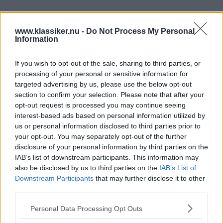
Genom att klicka på "Fortsätt" godkänner jag
OK-Förlagets
prenumerationsvillkor
och bekräftar att jag tagit del av
www.klassiker.nu -
Do Not Process My Personal
OK-Förlagets
integritetspolicy
.
Information
If you wish to opt-out of the sale, sharing to third parties, or
processing of your personal or sensitive information for
Är du redan prenumerant på vår papperstidning?
targeted advertising by us, please use the below opt-out
section to confirm your selection. Please note that after your
Aktivera din digitala prenumeration utan kostnad här.
opt-out request is processed you may continue seeing
interest-based ads based on personal information utilized by
us or personal information disclosed to third parties prior to
your opt-out. You may separately opt-out of the further
disclosure of your personal information by third parties on the
IAB’s list of downstream participants. This information may
also be disclosed by us to third parties on the
IAB’s List of
Downstream Participants
that may further disclose it to other
third parties.
Please note that this website/app uses one or more Google
Personal Data Processing Opt Outs
services and may gather and store information including but