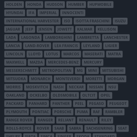
HOLDEN
HONDA
HUDSON
HUMBER
HUPMOBILE
HYUNDAI
IFA
IMPERIAL
INNOCENTI
INTERNATIONAL HARVESTER
ISO
ISOTTA FRASCHINI
ISUZU
JAGUAR
JEEP
JENSEN
JOWETT
KALMAR
KELLISON
LADA
LAGONDA
LAMBORGHINI
LAMBRETTA
LANCHESTER
LANCIA
LAND-ROVER
LEA FRANCIS
LEYLAND
LIGIER
LINCOLN
LLOYD
LOTUS
MARCOS
MASERATI
MATRA
MAXWELL
MAZDA
MERCEDES-BENZ
MERCURY
MESSERSCHMITT
METROPOLITAN
MG
MINI
MITSUBISHI
MITSUOKA
MONARCH
MONTEVERDI
MORETTI
MORGAN
MORRIS
MOSKVITCH
NASH
NECKAR
NISSAN
NSU
OAKLAND
OCKELBO
OLDSMOBILE
OLTCIT
OPEL
PACKARD
PANHARD
PANTHER
PEEL
PEGASO
PEUGEOT
PLYMOUTH
PONTIAC
PORSCHE
PUMA
RAF
RAMBLER
RANGE ROVER
RANGER
RELIANT
RENAULT
RILEY
ROLLS-ROYCE
ROVER
SAAB
SABRA
SACHSENRING
SEAT
SHELBY
SIATA
SIMCA
SINGER
SKODA
STANDARD