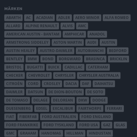
MÄRKEN
ABARTH
AC
ACADIAN
ADLER
AERO MINOR
ALFA ROMEO
ALLARD
ALPINE RENAULT
ALVIS
AMC
AMERICAN AUSTIN - BANTAM
AMPHICAR
ANADOL
ARMSTRONG SIDDELEY
ASTON MARTIN
AUDI
AUSTIN
AUSTIN HEALEY
AUSTRO-DAIMLER
AUTOBIANCHI
BEDFORD
BENTLEY
BMW
BOND
BORGWARD
BRASINCA
BRICKLIN
BRISTOL
BUGATTI
BUICK
CADILLAC
CATERHAM
CHECKER
CHEVROLET
CHRYSLER
CHRYSLER AUSTRALIA
CITROËN
CORD
CROSLEY
DACIA
DAF
DAIHATSU
DAIMLER
DATSUN
DE DION-BOUTON
DE SOTO
DE TOMASO
DELAGE
DELOREAN
DKW
DODGE
DUESENBERG
EDSEL
EXCALIBUR
FAIRTHORPE
FERRARI
FIAT
FIBERFAB
FORD AUSTRALIEN
FORD ENGLAND
FORD FRANKRIKE
FORD TYSKLAND
FORD USA
GAZ
GLAS
GMC
GRAHAM
HANOMAG
HILLMAN
HINDUSTAN