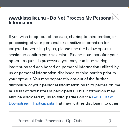
Genom att klicka på "Fortsätt" godkänner jag
OK-Förlagets
prenumerationsvillkor
och bekräftar att jag tagit del av
www.klassiker.nu -
Do Not Process My Personal
OK-Förlagets
integritetspolicy
.
Information
If you wish to opt-out of the sale, sharing to third parties, or
processing of your personal or sensitive information for
Är du redan prenumerant på vår papperstidning?
targeted advertising by us, please use the below opt-out
section to confirm your selection. Please note that after your
Aktivera din digitala prenumeration utan kostnad här.
opt-out request is processed you may continue seeing
interest-based ads based on personal information utilized by
us or personal information disclosed to third parties prior to
your opt-out. You may separately opt-out of the further
disclosure of your personal information by third parties on the
IAB’s list of downstream participants. This information may
also be disclosed by us to third parties on the
IAB’s List of
Downstream Participants
that may further disclose it to other
third parties.
Please note that this website/app uses one or more Google
Personal Data Processing Opt Outs
services and may gather and store information including but