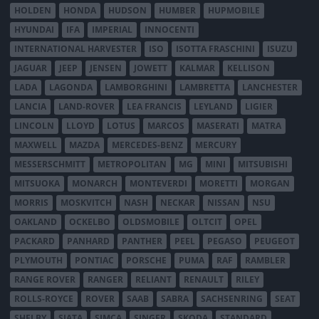
HOLDEN
HONDA
HUDSON
HUMBER
HUPMOBILE
HYUNDAI
IFA
IMPERIAL
INNOCENTI
INTERNATIONAL HARVESTER
ISO
ISOTTA FRASCHINI
ISUZU
JAGUAR
JEEP
JENSEN
JOWETT
KALMAR
KELLISON
LADA
LAGONDA
LAMBORGHINI
LAMBRETTA
LANCHESTER
LANCIA
LAND-ROVER
LEA FRANCIS
LEYLAND
LIGIER
LINCOLN
LLOYD
LOTUS
MARCOS
MASERATI
MATRA
MAXWELL
MAZDA
MERCEDES-BENZ
MERCURY
MESSERSCHMITT
METROPOLITAN
MG
MINI
MITSUBISHI
MITSUOKA
MONARCH
MONTEVERDI
MORETTI
MORGAN
MORRIS
MOSKVITCH
NASH
NECKAR
NISSAN
NSU
OAKLAND
OCKELBO
OLDSMOBILE
OLTCIT
OPEL
PACKARD
PANHARD
PANTHER
PEEL
PEGASO
PEUGEOT
PLYMOUTH
PONTIAC
PORSCHE
PUMA
RAF
RAMBLER
RANGE ROVER
RANGER
RELIANT
RENAULT
RILEY
ROLLS-ROYCE
ROVER
SAAB
SABRA
SACHSENRING
SEAT
SHELBY
SIATA
SIMCA
SINGER
SKODA
STANDARD