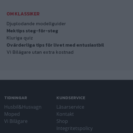
Djuplodande modellguider
Mektips steg-för-steg
Kluriga quiz
Ovärderliga tips för livet med entusiastbil
Vi Bilägare utan extra kostnad
TIDNINGAR
KUNDSERVICE
Husbil&Husvagn
Läsarservice
Moped
Kontakt
Vi Bilägare
Shop
Integritetspolicy