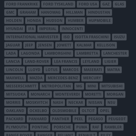
FORD FRANKRIKE
FORD TYSKLAND
FORD USA
GAZ
GLAS
GMC
GRAHAM
HANOMAG
HILLMAN
HINDUSTAN
HOLDEN
HONDA
HUDSON
HUMBER
HUPMOBILE
HYUNDAI
IFA
IMPERIAL
INNOCENTI
INTERNATIONAL HARVESTER
ISO
ISOTTA FRASCHINI
ISUZU
JAGUAR
JEEP
JENSEN
JOWETT
KALMAR
KELLISON
LADA
LAGONDA
LAMBORGHINI
LAMBRETTA
LANCHESTER
LANCIA
LAND-ROVER
LEA FRANCIS
LEYLAND
LIGIER
LINCOLN
LLOYD
LOTUS
MARCOS
MASERATI
MATRA
MAXWELL
MAZDA
MERCEDES-BENZ
MERCURY
MESSERSCHMITT
METROPOLITAN
MG
MINI
MITSUBISHI
MITSUOKA
MONARCH
MONTEVERDI
MORETTI
MORGAN
MORRIS
MOSKVITCH
NASH
NECKAR
NISSAN
NSU
OAKLAND
OCKELBO
OLDSMOBILE
OLTCIT
OPEL
PACKARD
PANHARD
PANTHER
PEEL
PEGASO
PEUGEOT
PLYMOUTH
PONTIAC
PORSCHE
PUMA
RAF
RAMBLER
RANGE ROVER
RANGER
RELIANT
RENAULT
RILEY