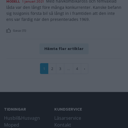
Med halvkombikaross och femväxlad
MODELL
1 januari 2021
låda var den långt före många konkurrenter. Kanske befann
sig Issigonis första bil så långt in i framtiden att den inte
ens var färdig när den presenterades 1969.
Gasa (11)
Hämta fler artiklar
Paginering
Nuvarande
1
Sida
2
Sida
3
…
Sida
4
Nästa
›
sida
sida
TIDNINGAR
KUNDSERVICE
Husbil&Husvagn
Läsarservice
Moped
Kontakt