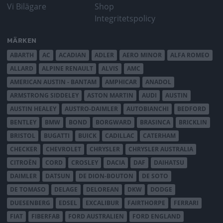
Vi Bilägare
Shop
Integritetspolicy
MÄRKEN
ABARTH
AC
ACADIAN
ADLER
AERO MINOR
ALFA ROMEO
ALLARD
ALPINE RENAULT
ALVIS
AMC
AMERICAN AUSTIN - BANTAM
AMPHICAR
ANADOL
ARMSTRONG SIDDELEY
ASTON MARTIN
AUDI
AUSTIN
AUSTIN HEALEY
AUSTRO-DAIMLER
AUTOBIANCHI
BEDFORD
BENTLEY
BMW
BOND
BORGWARD
BRASINCA
BRICKLIN
BRISTOL
BUGATTI
BUICK
CADILLAC
CATERHAM
CHECKER
CHEVROLET
CHRYSLER
CHRYSLER AUSTRALIA
CITROËN
CORD
CROSLEY
DACIA
DAF
DAIHATSU
DAIMLER
DATSUN
DE DION-BOUTON
DE SOTO
DE TOMASO
DELAGE
DELOREAN
DKW
DODGE
DUESENBERG
EDSEL
EXCALIBUR
FAIRTHORPE
FERRARI
FIAT
FIBERFAB
FORD AUSTRALIEN
FORD ENGLAND