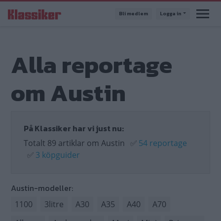
Hoppa
Bli medlem
Logga in
till
huvudinnehåll
Alla reportage
om Austin
På Klassiker har vi just nu:
Totalt 89 artiklar om Austin
✅
54 reportage
✅
3 köpguider
Austin-modeller:
1100
3litre
A30
A35
A40
A70