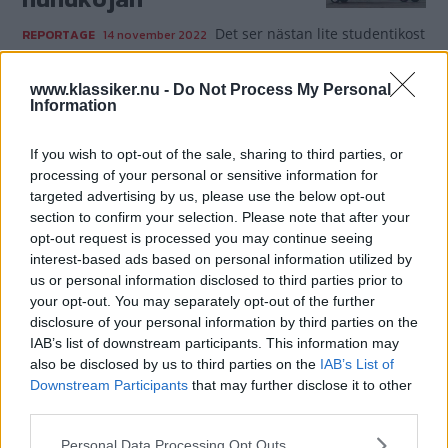
Det ser nästan lite studentikost
REPORTAGE
14 november 2022
ut - men den här ombyggda Minin var ett viktigt steg i
jakten mot ljudvallen.
www.klassiker.nu -
Do Not Process My Personal
Information
Gasa (3)
If you wish to opt-out of the sale, sharing to third parties, or
Austins anspråkslösa
processing of your personal or sensitive information for
targeted advertising by us, please use the below opt-out
ambassadör
section to confirm your selection. Please note that after your
opt-out request is processed you may continue seeing
Princess levde inte riktigt upp till
REPORTAGE
20 juni 2022
interest-based ads based on personal information utilized by
förväntningarna hos vare sig Leyland eller köparna. Skulle
us or personal information disclosed to third parties prior to
en efterföljare råda bot på det?
your opt-out. You may separately opt-out of the further
disclosure of your personal information by third parties on the
Gasa (5)
IAB’s list of downstream participants. This information may
also be disclosed by us to third parties on the
IAB’s List of
Idag har Mini Cooper
Downstream Participants
that may further disclose it to other
third parties.
namnsdag
Please note that this website/app uses one or more Google
Personal Data Processing Opt Outs