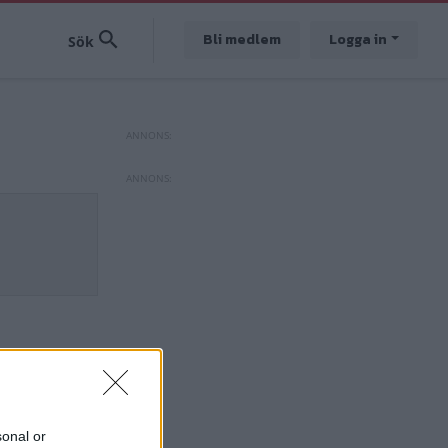
Bli medlem
Logga in
sonal or