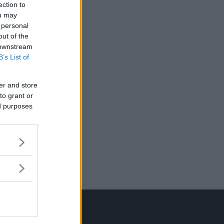
ection to
ou may
 personal
out of the
 downstream
B’s List of
er and store
to grant or
ed purposes