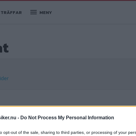
TRÄFFAR
MENY
at
ider
iker.nu -
Do Not Process My Personal Information
 Fiat Panda
to opt-out of the sale, sharing to third parties, or processing of your per