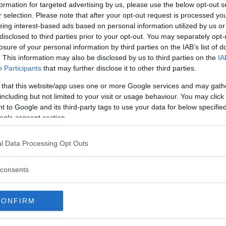
formation for targeted advertising by us, please use the below opt-out s
pgifterna om att befrielsen från
r selection. Please note that after your opt-out request is processed y
ge finns inget förslag – vad tror panelen
eing interest-based ads based on personal information utilized by us or
-klass och Volvo 945. Medverkande
disclosed to third parties prior to your opt-out. You may separately opt-
losure of your personal information by third parties on the IAB’s list of
. This information may also be disclosed by us to third parties on the
IA
Participants
that may further disclose it to other third parties.
 that this website/app uses one or more Google services and may gath
tartbara Maseratin
including but not limited to your visit or usage behaviour. You may click 
 to Google and its third-party tags to use your data for below specifi
 samtidigt som de är i studion ute på en
ogle consent section.
t blir en aning förvirrat när de
 Bergqvist om en traumatisk
siastbil.
l Data Processing Opt Outs
consents
CONFIRM