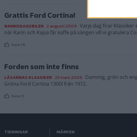
Grattis Ford Cortina!
Varje dag firar Klassiker
NAMNSDAGSBILEN
2 augusti 2009
när Karin och Kajsa får kaffe på sängen vill vi gratulera Co
Gasa (4)
Forden som inte finns
Dammig, grön och eng
LÄSARNAS KLASSIKER
23 mars 2009
Gröna Ford Cortina 1300l från 1972.
Gasa (1)
TIDNINGAR
MÄRKEN