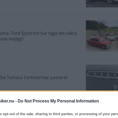
nna. Tord Sjöström har tagit det säkra
som möjligt!
n De Tomaso Cortinan har passerat
iker.nu -
Do Not Process My Personal Information
to opt-out of the sale, sharing to third parties, or processing of your per