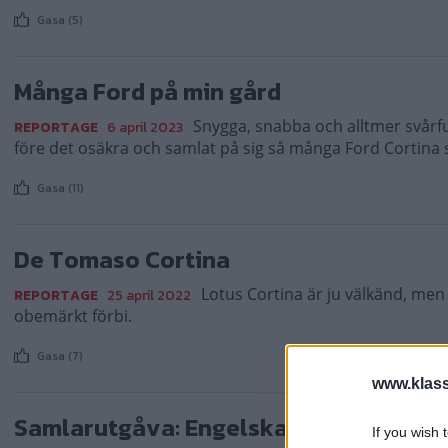
Gasa (5)
Många Ford på min gård
Snygga, snabba och alltmer svårfu
REPORTAGE
6 april 2023
före det osäkra och samlat på sig så många Ford Cortina 
Gasa (11)
De Tomaso Cortina
Lotus Cortina är ju välkänd, me
REPORTAGE
25 april 2022
obemärkt förbi.
Gasa (7)
www.klass
Samlarutgåva: Engelska Ford!
If you wish 