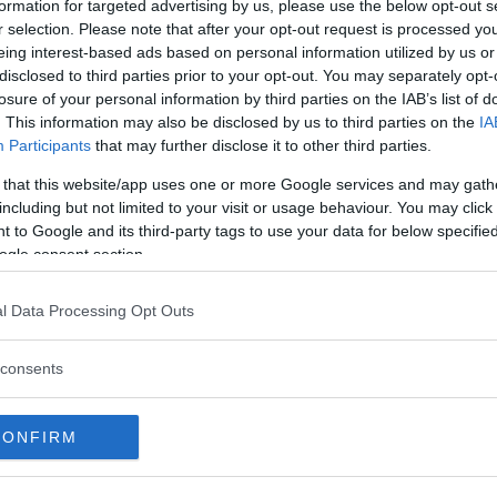
formation for targeted advertising by us, please use the below opt-out s
 Zephyr, Zodiac, Sierra Cosworth ... – i
r selection. Please note that after your opt-out request is processed y
en rad brittiska Fordmodeller från 1940-
eing interest-based ads based on personal information utilized by us or
disclosed to third parties prior to your opt-out. You may separately opt-
losure of your personal information by third parties on the IAB’s list of
. This information may also be disclosed by us to third parties on the
IA
Participants
that may further disclose it to other third parties.
 that this website/app uses one or more Google services and may gath
including but not limited to your visit or usage behaviour. You may click 
d 1982!
 to Google and its third-party tags to use your data for below specifi
ogle consent section.
l Data Processing Opt Outs
consents
 om super-Cortinan XR6 Interceptor från
re.
CONFIRM