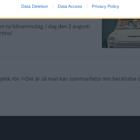
Data Deletion
Data Access
Privacy Policy
 en ny bilnamnsdag. I dag den 2 augusti
rtina!
elsk.<br />Det är så man kan sammanfatta min berättelse