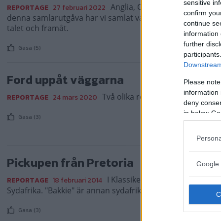
sensitive in
Anglia, Cortina, Capri, Escort,
REPORTAGE
27 februari 2022
confirm you
denna samlarutgåva har vi samlat våra favoritartiklar om 
continue se
talet och framåt.
information 
further disc
Gasa (5)
participants
Downstream 
Ford uppåt väggarna
Please note
information 
Två olika reklamskyltar med For
REPORTAGE
24 mars 2020
deny consent
in below Go
Gasa (3)
Persona
Pickupen från Pretoria
Google 
I Klassiker 2/2014 berättar vi
REPORTAGE
18 februari 2014
Sydafrika. "Bakkie" är annan sydafrikansk Cortina-speciala
Gasa (3)