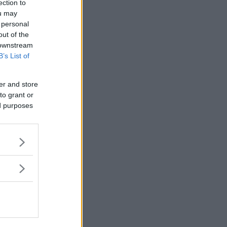
ection to
ou may
 personal
out of the
 downstream
B’s List of
er and store
to grant or
ed purposes