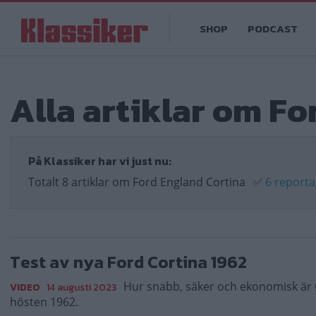
Hoppa
Main
till
SHOP
PODCAST
navigation
huvudinnehåll
Alla artiklar om Fo
På Klassiker har vi just nu:
Totalt 8 artiklar om Ford England Cortina
✅
6 report
Test av nya Ford Cortina 1962
Hur snabb, säker och ekonomisk är 
VIDEO
14 augusti 2023
hösten 1962.