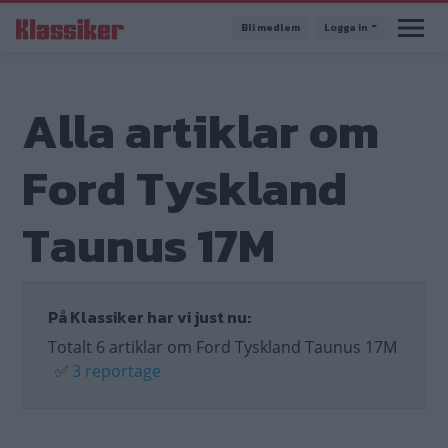
Hoppa
Bli medlem
Logga in
till
huvudinnehåll
Alla artiklar om
Ford Tyskland
Taunus 17M
På Klassiker har vi just nu:
Totalt 6 artiklar om Ford Tyskland Taunus 17M
✅
3 reportage