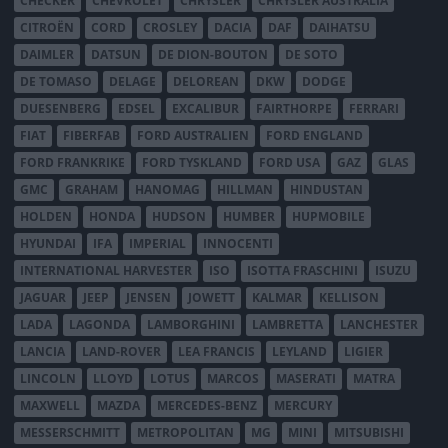
CHECKER
CHEVROLET
CHRYSLER
CHRYSLER AUSTRALIA
CITROËN
CORD
CROSLEY
DACIA
DAF
DAIHATSU
DAIMLER
DATSUN
DE DION-BOUTON
DE SOTO
DE TOMASO
DELAGE
DELOREAN
DKW
DODGE
DUESENBERG
EDSEL
EXCALIBUR
FAIRTHORPE
FERRARI
FIAT
FIBERFAB
FORD AUSTRALIEN
FORD ENGLAND
FORD FRANKRIKE
FORD TYSKLAND
FORD USA
GAZ
GLAS
GMC
GRAHAM
HANOMAG
HILLMAN
HINDUSTAN
HOLDEN
HONDA
HUDSON
HUMBER
HUPMOBILE
HYUNDAI
IFA
IMPERIAL
INNOCENTI
INTERNATIONAL HARVESTER
ISO
ISOTTA FRASCHINI
ISUZU
JAGUAR
JEEP
JENSEN
JOWETT
KALMAR
KELLISON
LADA
LAGONDA
LAMBORGHINI
LAMBRETTA
LANCHESTER
LANCIA
LAND-ROVER
LEA FRANCIS
LEYLAND
LIGIER
LINCOLN
LLOYD
LOTUS
MARCOS
MASERATI
MATRA
MAXWELL
MAZDA
MERCEDES-BENZ
MERCURY
MESSERSCHMITT
METROPOLITAN
MG
MINI
MITSUBISHI