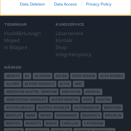
Data Deletion
Data Access
Privacy Policy
TIDNINGAR
KUNDSERVICE
Husbil&Husvagn
Läsarservice
Moped
Kontakt
Vi Bilägare
Shop
Integritetspolicy
MÄRKEN
ABARTH
AC
ACADIAN
ADLER
AERO MINOR
ALFA ROMEO
ALLARD
ALPINE RENAULT
ALVIS
AMC
AMERICAN AUSTIN - BANTAM
AMPHICAR
ANADOL
ARMSTRONG SIDDELEY
ASTON MARTIN
AUDI
AUSTIN
AUSTIN HEALEY
AUSTRO-DAIMLER
AUTOBIANCHI
BEDFORD
BENTLEY
BMW
BOND
BORGWARD
BRASINCA
BRICKLIN
BRISTOL
BUGATTI
BUICK
CADILLAC
CATERHAM