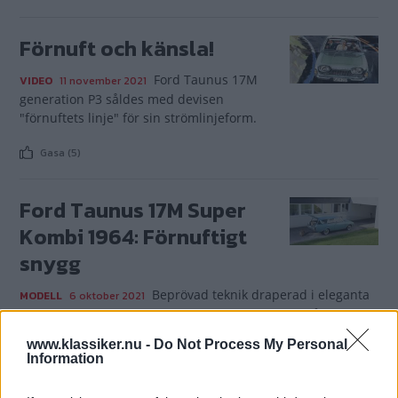
Förnuft och känsla!
Ford Taunus 17M
VIDEO
11 november 2021
generation P3 såldes med devisen
"förnuftets linje" för sin strömlinjeform.
Gasa (5)
Ford Taunus 17M Super
Kombi 1964: Förnuftigt
snygg
Beprövad teknik draperad i eleganta
MODELL
6 oktober 2021
linjer som lyste upp omvärlden med moderna strålkastare.
Mats Eriksson anser att man alltid måste ha minst en
www.klassiker.nu -
Do Not Process My Personal
Taunus generation P3.
Information
Gasa (24)