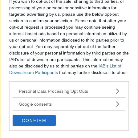
If you wish to opt-out of the sale, sharing to third parties, or
processing of your personal or sensitive information for
Taunus i bilder
targeted advertising by us, please use the below opt-out
section to confirm your selection. Please note that after your
Går du i
BILDSPEL
7 december 2016
opt-out request is processed you may continue seeing
Taunustankar? Missa då inte vår
interest-based ads based on personal information utilized by
djuplodande köpguide över Taunus 17M i senaste numret!
us or personal information disclosed to third parties prior to
Här bjuder vi på lite Taunusbilder från reklamfotografernas
your opt-out. You may separately opt-out of the further
perspektiv.
disclosure of your personal information by third parties on the
IAB’s list of downstream participants. This information may
Gasa (3)
also be disclosed by us to third parties on the
IAB’s List of
Downstream Participants
that may further disclose it to other
third parties.
Grattis Ford Taunus!
Please note that this website/app uses one or more Google
Personal Data Processing Opt Outs
Varje dag
NAMNSDAGSBILEN
26 april 2009
services and may gather and store information including but
firar vi en ny bilnamnsdag från
not limited to your visit or usage behaviour. You may click to
Google consents
Klassikerkalendern. Idag när Terese och Teresia har
grant or deny consent to Google and its third-party tags to
namnsdag fokuserar vi på Taunus.
use your data for below specified purposes in below Google
CONFIRM
consent section.
Gasa (5)