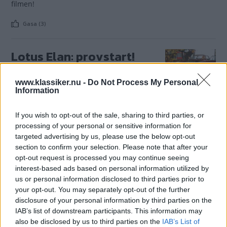
filmen!
Gasa (3)
Lotus Elan: provstart!
Vår Lotus Elan +2S
VIDEO
20 mars 2014
www.klassiker.nu -
Do Not Process My Personal
130/5 har haft en nyrenoverad motor i 25
Information
år. Men den har aldrig körts. Nu är det dags att provstarta!
If you wish to opt-out of the sale, sharing to third parties, or
Gasa (4)
processing of your personal or sensitive information for
targeted advertising by us, please use the below opt-out
Ny projektbil!
section to confirm your selection. Please note that after your
opt-out request is processed you may continue seeing
Det är dags för en ny
VIDEO
2 januari 2014
interest-based ads based on personal information utilized by
projektbil i Klassiker. Häng med och ta en
us or personal information disclosed to third parties prior to
första titt under bilkapellet!
your opt-out. You may separately opt-out of the further
disclosure of your personal information by third parties on the
Gasa (4)
IAB’s list of downstream participants. This information may
also be disclosed by us to third parties on the
IAB’s List of