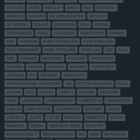
CITROËN
CORD
CROSLEY
DACIA
DAF
DAIHATSU
DAIMLER
DATSUN
DE DION-BOUTON
DE SOTO
DE TOMASO
DELAGE
DELOREAN
DKW
DODGE
DUESENBERG
EDSEL
EXCALIBUR
FAIRTHORPE
FERRARI
FIAT
FIBERFAB
FORD AUSTRALIEN
FORD ENGLAND
FORD FRANKRIKE
FORD TYSKLAND
FORD USA
GAZ
GLAS
GMC
GRAHAM
HANOMAG
HILLMAN
HINDUSTAN
HOLDEN
HONDA
HUDSON
HUMBER
HUPMOBILE
HYUNDAI
IFA
IMPERIAL
INNOCENTI
INTERNATIONAL HARVESTER
ISO
ISOTTA FRASCHINI
ISUZU
JAGUAR
JEEP
JENSEN
JOWETT
KALMAR
KELLISON
LADA
LAGONDA
LAMBORGHINI
LAMBRETTA
LANCHESTER
LANCIA
LAND-ROVER
LEA FRANCIS
LEYLAND
LIGIER
LINCOLN
LLOYD
LOTUS
MARCOS
MASERATI
MATRA
MAXWELL
MAZDA
MERCEDES-BENZ
MERCURY
MESSERSCHMITT
METROPOLITAN
MG
MINI
MITSUBISHI