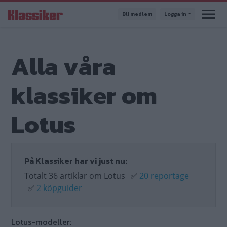
Hoppa
Bli medlem
Logga in
till
huvudinnehåll
Alla våra
klassiker om
Lotus
På Klassiker har vi just nu:
Totalt 36 artiklar om Lotus
✅
20 reportage
✅
2 köpguider
Lotus-modeller: