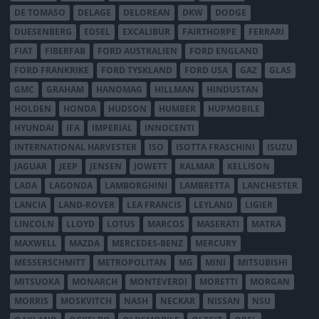
DE TOMASO
DELAGE
DELOREAN
DKW
DODGE
DUESENBERG
EDSEL
EXCALIBUR
FAIRTHORPE
FERRARI
FIAT
FIBERFAB
FORD AUSTRALIEN
FORD ENGLAND
FORD FRANKRIKE
FORD TYSKLAND
FORD USA
GAZ
GLAS
GMC
GRAHAM
HANOMAG
HILLMAN
HINDUSTAN
HOLDEN
HONDA
HUDSON
HUMBER
HUPMOBILE
HYUNDAI
IFA
IMPERIAL
INNOCENTI
INTERNATIONAL HARVESTER
ISO
ISOTTA FRASCHINI
ISUZU
JAGUAR
JEEP
JENSEN
JOWETT
KALMAR
KELLISON
LADA
LAGONDA
LAMBORGHINI
LAMBRETTA
LANCHESTER
LANCIA
LAND-ROVER
LEA FRANCIS
LEYLAND
LIGIER
LINCOLN
LLOYD
LOTUS
MARCOS
MASERATI
MATRA
MAXWELL
MAZDA
MERCEDES-BENZ
MERCURY
MESSERSCHMITT
METROPOLITAN
MG
MINI
MITSUBISHI
MITSUOKA
MONARCH
MONTEVERDI
MORETTI
MORGAN
MORRIS
MOSKVITCH
NASH
NECKAR
NISSAN
NSU