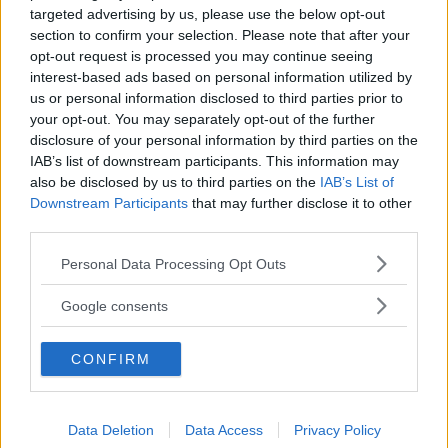
Grattis Opel Manta!
targeted advertising by us, please use the below opt-out
section to confirm your selection. Please note that after your
Varje dag
NAMNSDAGSBILEN
27 juli 2009
opt-out request is processed you may continue seeing
firar vi ett nytt bilnamn i
interest-based ads based on personal information utilized by
Klassikerkalendern. I dag när Marta har namnsdag vill vi
us or personal information disclosed to third parties prior to
gärna fira Manta.
your opt-out. You may separately opt-out of the further
disclosure of your personal information by third parties on the
Gasa (4)
IAB’s list of downstream participants. This information may
also be disclosed by us to third parties on the
IAB’s List of
Nästan Orörd Manta!
Downstream Participants
that may further disclose it to other
third parties.
Att jag fann denna Opel
LÄSARNAS KLASSIKER
14 augusti 2008
Please note that this website/app uses one or more Google
Personal Data Processing Opt Outs
Manta B i så pass bra skick var rena turen, den hade
services and may gather and store information including but
tidigare ägts av äldre personer. Endast en yngre innan mig
not limited to your visit or usage behaviour. You may click to
Google consents
har ägt bilen utan att veta bilens värde.
grant or deny consent to Google and its third-party tags to
use your data for below specified purposes in below Google
Gasa (2)
CONFIRM
consent section.
Data Deletion
Data Access
Privacy Policy