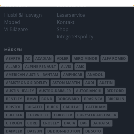
TIDNINGAR
KUNDSERVICE
Husbil&Husvagn
Läsarservice
Moped
Kontakt
Vi Bilägare
Shop
Integritetspolicy
MÄRKEN
ABARTH
AC
ACADIAN
ADLER
AERO MINOR
ALFA ROMEO
ALLARD
ALPINE RENAULT
ALVIS
AMC
AMERICAN AUSTIN - BANTAM
AMPHICAR
ANADOL
ARMSTRONG SIDDELEY
ASTON MARTIN
AUDI
AUSTIN
AUSTIN HEALEY
AUSTRO-DAIMLER
AUTOBIANCHI
BEDFORD
BENTLEY
BMW
BOND
BORGWARD
BRASINCA
BRICKLIN
BRISTOL
BUGATTI
BUICK
CADILLAC
CATERHAM
CHECKER
CHEVROLET
CHRYSLER
CHRYSLER AUSTRALIA
CITROËN
CORD
CROSLEY
DACIA
DAF
DAIHATSU
DAIMLER
DATSUN
DE DION-BOUTON
DE SOTO