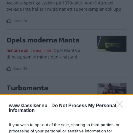
Asconas sportiga syskon på 1970-talet. André Aurusell
tvekade inte heller i nutid när ett superexemplar dök upp.
Gasa (3)
Opels moderna Manta
Opel Manta är
REPORTAGE
26 maj 2021
tillbaka, som vi minns den - nästan!
Gasa (5)
Turbomanta
Skulle Opel kunna
REPORTAGE
19 april 2021
ta upp kampen med BMW 2002 Turbo?
www.klassiker.nu -
Do Not Process My Personal
Information
Gasa (5)
If you wish to opt-out of the sale, sharing to third parties, or
processing of your personal or sensitive information for