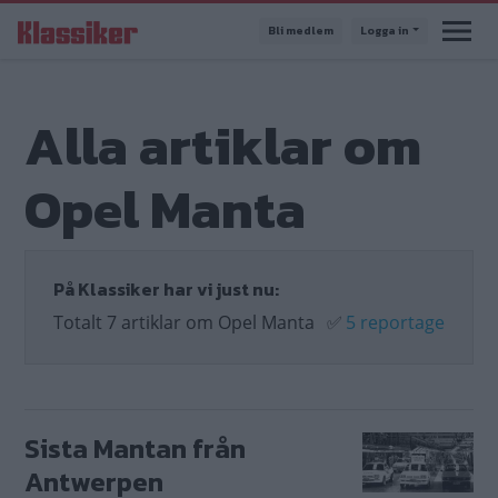
Hoppa
Bli medlem
Logga in
till
huvudinnehåll
Alla artiklar om
Opel Manta
På Klassiker har vi just nu:
Totalt 7 artiklar om Opel Manta
✅
5 reportage
Sista Mantan från
Antwerpen