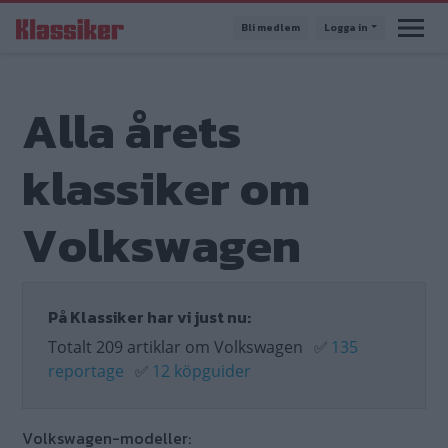
Hoppa
Bli medlem
Logga in
till
huvudinnehåll
Alla årets
klassiker om
Volkswagen
På Klassiker har vi just nu:
Totalt 209 artiklar om Volkswagen
✅
135
reportage
✅
12 köpguider
Volkswagen-modeller: