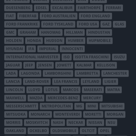
DUESENBERG
EDSEL
EXCALIBUR
FAIRTHORPE
FERRARI
FIAT
FIBERFAB
FORD AUSTRALIEN
FORD ENGLAND
FORD FRANKRIKE
FORD TYSKLAND
FORD USA
GAZ
GLAS
GMC
GRAHAM
HANOMAG
HILLMAN
HINDUSTAN
HOLDEN
HONDA
HUDSON
HUMBER
HUPMOBILE
HYUNDAI
IFA
IMPERIAL
INNOCENTI
INTERNATIONAL HARVESTER
ISO
ISOTTA FRASCHINI
ISUZU
JAGUAR
JEEP
JENSEN
JOWETT
KALMAR
KELLISON
LADA
LAGONDA
LAMBORGHINI
LAMBRETTA
LANCHESTER
LANCIA
LAND-ROVER
LEA FRANCIS
LEYLAND
LIGIER
LINCOLN
LLOYD
LOTUS
MARCOS
MASERATI
MATRA
MAXWELL
MAZDA
MERCEDES-BENZ
MERCURY
MESSERSCHMITT
METROPOLITAN
MG
MINI
MITSUBISHI
MITSUOKA
MONARCH
MONTEVERDI
MORETTI
MORGAN
MORRIS
MOSKVITCH
NASH
NECKAR
NISSAN
NSU
OAKLAND
OCKELBO
OLDSMOBILE
OLTCIT
OPEL