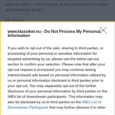
Alla som deltar i omröstningen är dessutom med och tävlar
om fantastiska priser!
Gasa (4)
www.klassiker.nu -
Do Not Process My Personal
VW-bussen – är den
Information
Årets Klassiker?
If you wish to opt-out of the sale, sharing to third parties, or
Nu är det dags att kora
ÅRETS KLASSIKER
26 januari 2022
processing of your personal or sensitive information for
Årets Klassiker 2022! Tolv kandidater från det gångna
targeted advertising by us, please use the below opt-out
Klassiker-året har valts ut – nu är det upp till dig som läsare
section to confirm your selection. Please note that after your
att välja. Alla som deltar i omröstningen är dessutom med
opt-out request is processed you may continue seeing
och tävlar om fantastiska priser!
interest-based ads based on personal information utilized by
us or personal information disclosed to third parties prior to
Gasa (5)
your opt-out. You may separately opt-out of the further
disclosure of your personal information by third parties on the
IAB’s list of downstream participants. This information may
also be disclosed by us to third parties on the
IAB’s List of
Downstream Participants
that may further disclose it to other
third parties.