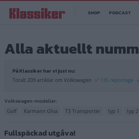
Hoppa
Main
till
SHOP
PODCAST
navigation
huvudinnehåll
Alla aktuellt num
På Klassiker har vi just nu:
Totalt 209 artiklar om Volkswagen
✅
135 reportage
Volkswagen-modeller:
Golf
Karmann Ghia
T3 Transporter
typ 1
typ 2
Fullspäckad utgåva!