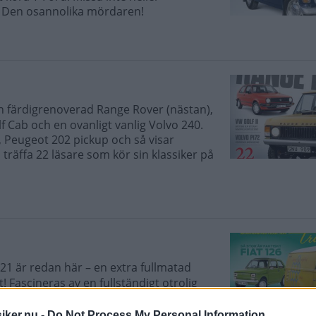
en Den osannolika mördaren!
 färdigrenoverad Range Rover (nästan),
 Cab och en ovanligt vanlig Volvo 240.
, Peugeot 202 pickup och så visar
räffa 22 läsare som kör sin klassiker på
21 är redan här – en extra fullmatad
 Fascineras av en fullständigt otrolig
titta in PG:s Volvo 780 och lär dig bygga
 en massa andra priser när du är med
iker.nu -
Do Not Process My Personal Information