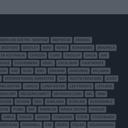
MERICAN AUSTIN - BANTAM
AMPHICAR
ANADOL
BEDFORD
BENTLEY
BMW
BOND
BORGWARD
BRASINCA
LER AUSTRALIA
CITROËN
CORD
CROSLEY
DACIA
DAF
ODGE
DUESENBERG
EDSEL
EXCALIBUR
FAIRTHORPE
USA
GAZ
GLAS
GMC
GRAHAM
HANOMAG
HILLMAN
INTERNATIONAL HARVESTER
ISO
ISOTTA FRASCHINI
ISUZU
ANCHESTER
LANCIA
LAND-ROVER
LEA FRANCIS
LEYLAND
MERCURY
MESSERSCHMITT
METROPOLITAN
MG
MINI
ECKAR
NISSAN
NSU
OAKLAND
OCKELBO
OLDSMOBILE
SCHE
PUMA
RAF
RAMBLER
RANGE ROVER
RANGER
SIMCA
SINGER
SKODA
STANDARD
STEYR
STUDEBAKER
DEN PLAS
VAUXHALL
VAZ
VESPA
VOLGA
VOLKSWAGEN