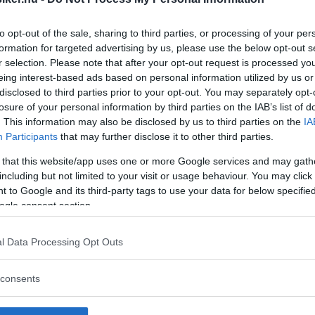
to opt-out of the sale, sharing to third parties, or processing of your per
formation for targeted advertising by us, please use the below opt-out s
r selection. Please note that after your opt-out request is processed y
eing interest-based ads based on personal information utilized by us or
disclosed to third parties prior to your opt-out. You may separately opt-
a av Klassiker! Vi kör Volvo Sport, mekar
losure of your personal information by third parties on the IAB’s list of
. This information may also be disclosed by us to third parties on the
IA
ad Volkswagen och lyxar till det med en
Participants
that may further disclose it to other third parties.
rot, Gunnar A Sjögren och mycket
 that this website/app uses one or more Google services and may gath
including but not limited to your visit or usage behaviour. You may click 
 to Google and its third-party tags to use your data for below specifi
ogle consent section.
l Data Processing Opt Outs
 en vit Saab 900 Turbo med plåtfälgar
 XR2. Hur det slutar kan du läsa om i
consents
 Volkswagen Typ 1 med Porschemotor,