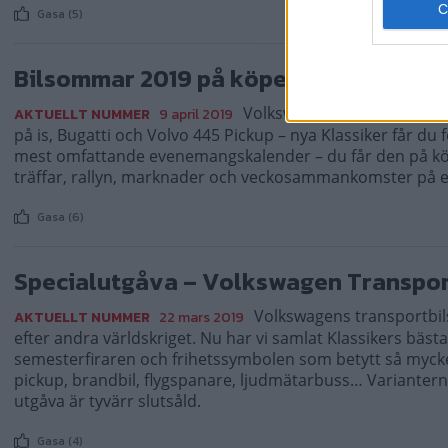
Gasa (5)
Bilsommar 2019 på köpet!
Volkswagen Typ 3, Opel Kad
AKTUELLT NUMMER
9 april 2019
på is, Bugatti och Volvo 445 Pickup – nya Klassiker får du
mest omfattande evenemangskalender – du får den på k
träffar, rallyn, marknader och veckosammankomster på e
Gasa (6)
Specialutgåva – Volkswagen Transpor
Volkswagens transportbil
AKTUELLT NUMMER
22 mars 2019
efter andra världskriget. Nu har vi samlat Klassikers bäst
semesterfiraren och frihetssymbolen som betytt så mycket
pickup, brandbil, flygspanare, ljudmätarbuss… Varianter
utgåva är tyvärr slutsåld.
Gasa (4)