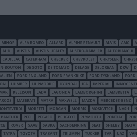
O MINOR
ALFA ROMEO
ALLARD
ALPINE RENAULT
ALVIS
AMC
A
AUDI
AUSTIN
AUSTIN HEALEY
AUSTRO-DAIMLER
AUTOBIANCHI
CADILLAC
CATERHAM
CHECKER
CHEVROLET
CHRYSLER
CHRYS
ON-BOUTON
DE SOTO
DE TOMASO
DELAGE
DELOREAN
DKW
D
RALIEN
FORD ENGLAND
FORD FRANKRIKE
FORD TYSKLAND
FORD 
SON
HUMBER
HUPMOBILE
HYUNDAI
IFA
IMPERIAL
INNOCENTI
MAR
KELLISON
LADA
LAGONDA
LAMBORGHINI
LAMBRETTA
L
ARCOS
MASERATI
MATRA
MAXWELL
MAZDA
MERCEDES-BENZ
MONTEVERDI
MORETTI
MORGAN
MORRIS
MOSKVITCH
NASH
N
PANTHER
PEEL
PEGASO
PEUGEOT
PLYMOUTH
PONTIAC
POR
YCE
ROVER
SAAB
SABRA
SACHSENRING
SEAT
SHELBY
SIATA
TATRA
TOYOTA
TRABANT
TRIUMPH
TUCKER
TVR
UAZ
VAN