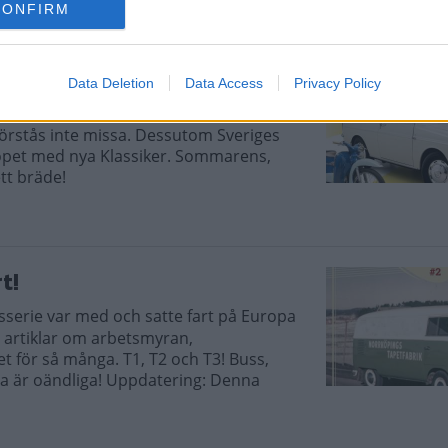
CONFIRM
Data Deletion
Data Access
Privacy Policy
ett Rallye, Mercedes 500 SL, Hundkojor
 förstås inte missa. Dessutom Sveriges
öpet med nya Klassiker. Sommarens,
tt bräde!
t!
sserie var med och satte fart på Europa
a artiklar om arbetsmyran,
 för så många. T1, T2 och T3! Buss,
na är oändliga! Uppdatering: Denna