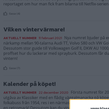
reportaget om hur man fick fram bilarna till Netflix-seri
Gasa (4)
Vilken vintervärmare!
Nya numret bjuder på en
AKTUELLT NUMMER
11 februari 2021
närkamp mellan 90-talarna Audi TT, Volvo S80 och VW Golf
Dessutom stor guide till Volkswagen Golf II, DKW AU 1000
proffset hur du lackerar med sprayburk. Dessutom får du t
vintern!
Gasa (7)
Kalender på köpet!
Första numret för 20
AKTUELLT NUMMER
22 december 2020
utgåva av Klassiker med en flådig väggalmanacka på köpet!
folkabuss från 1954, res i en närmast oanvänd Renault 16, 
en retromack! Dessutom kan du vinna en tvåpelarlyft och
www.klass