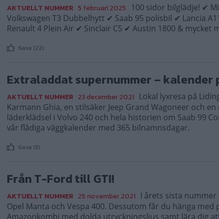
100 sidor bilglädje! ✔ 
AKTUELLT NUMMER
5 februari 2025
Volkswagen T3 Dubbelhytt ✔ Saab 95 polisbil ✔ Lancia A1
Renault 4 Plein Air ✔ Sinclair C5 ✔ Austin 1800 & mycket 
Gasa (22)
Extraladdat supernummer – kalender 
Lokal lyxresa på Lidin
AKTUELLT NUMMER
23 december 2021
Karmann Ghia, en stilsäker Jeep Grand Wagoneer och en o
läderklädsel i Volvo 240 och hela historien om Saab 99 
vår flådiga väggkalender med 365 bilnamnsdagar.
Gasa (5)
Från T-Ford till GTI!
I årets sista nummer 
AKTUELLT NUMMER
25 november 2021
Opel Manta och Vespa 400. Dessutom får du hänga med på
Amazonkombi med dolda utryckningsljus samt lära dig att 