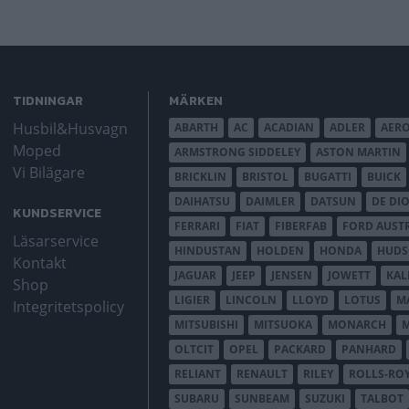
TIDNINGAR
MÄRKEN
Husbil&Husvagn
ABARTH
AC
ACADIAN
ADLER
AER
Moped
ARMSTRONG SIDDELEY
ASTON MARTIN
Vi Bilägare
BRICKLIN
BRISTOL
BUGATTI
BUICK
DAIHATSU
DAIMLER
DATSUN
DE DI
KUNDSERVICE
FERRARI
FIAT
FIBERFAB
FORD AUST
Läsarservice
HINDUSTAN
HOLDEN
HONDA
HUD
Kontakt
JAGUAR
JEEP
JENSEN
JOWETT
KAL
Shop
LIGIER
LINCOLN
LLOYD
LOTUS
M
Integritetspolicy
MITSUBISHI
MITSUOKA
MONARCH
OLTCIT
OPEL
PACKARD
PANHARD
RELIANT
RENAULT
RILEY
ROLLS-RO
SUBARU
SUNBEAM
SUZUKI
TALBOT