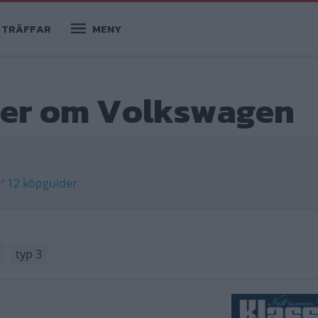
TRÄFFAR
MENY
mer om Volkswagen
✅
12 köpguider
typ 3