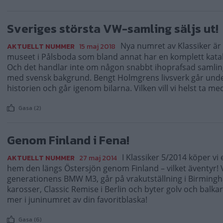
Sveriges största VW-samling säljs ut!
Nya numret av Klassiker är 
AKTUELLT NUMMER
15 maj 2018
museet i Pålsboda som bland annat har en komplett kata
Och det handlar inte om någon snabbt ihoprafsad samling 
med svensk bakgrund. Bengt Holmgrens livsverk går under
historien och går igenom bilarna. Vilken vill vi helst ta m
Gasa (2)
Genom Finland i Fena!
I Klassiker 5/2014 köper vi
AKTUELLT NUMMER
27 maj 2014
hem den längs Östersjön genom Finland – vilket äventyr! 
generationens BMW M3, går på vrakutställning i Birming
karosser, Classic Remise i Berlin och byter golv och balk
mer i juninumret av din favoritblaska!
Gasa (6)