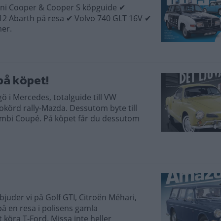
Mini Cooper & Cooper S köpguide ✔
12 Abarth på resa ✔ Volvo 740 GLT 16V ✔
mer.
på köpet!
gö i Mercedes, totalguide till VW
körd rally-Mazda. Dessutom byte till
Combi Coupé. På köpet får du dessutom
bjuder vi på Golf GTI, Citroën Méhari,
 en resa i polisens gamla
köra T-Ford. Missa inte heller