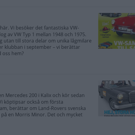
här. Vi besöker det fantastiska VW-
log av VW Typ 1 mellan 1948 och 1975.
utan till stora delar om unika lågmilare
 klubban i september – vi berättar
ed oss hem?
 en Mercedes 200 i Kalix och kör sedan
Vi köptipsar också om första
ham, berättar om Land-Rovers svenska
ar på en Morris Minor. Det och mycket