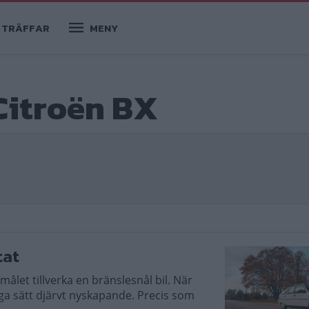
TRÄFFAR
MENY
Citroën BX
tat
 målet tillverka en bränslesnål bil. När
a sätt djärvt nyskapande. Precis som