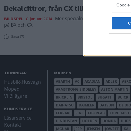
Google 
Dekalcittror, från CX till BX
Mer specialmodellerna från Citroë
BILDSPEL
8 januari 2014
på BX och CX
Gasa (7)
TIDNINGAR
MÄRKEN
Husbil&Husvagn
ABARTH
AC
ACADIAN
ADLER
AER
Moped
ARMSTRONG SIDDELEY
ASTON MARTIN
Vi Bilägare
BRICKLIN
BRISTOL
BUGATTI
BUICK
DAIHATSU
DAIMLER
DATSUN
DE DI
KUNDSERVICE
FERRARI
FIAT
FIBERFAB
FORD AUST
Läsarservice
HINDUSTAN
HOLDEN
HONDA
HUD
Kontakt
JAGUAR
JEEP
JENSEN
JOWETT
KAL