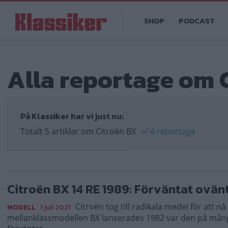
Hoppa
Main
till
SHOP
PODCAST
navigation
huvudinnehåll
Alla reportage om 
På Klassiker har vi just nu:
Totalt 5 artiklar om Citroën BX
✅
4 reportage
Citroën BX 14 RE 1989: Förväntat ovän
Citroën tog till radikala medel för att nå
MODELL
1 juli 2021
mellanklassmodellen BX lanserades 1982 var den på mång