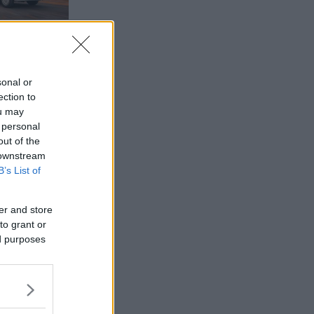
sonal or
ection to
ou may
 personal
out of the
 downstream
B’s List of
er and store
to grant or
ed purposes