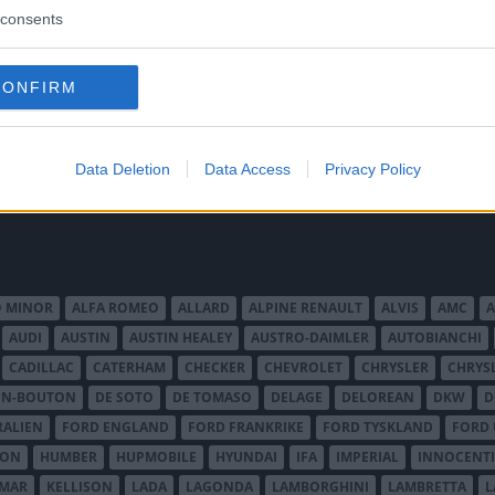
consents
n, exotiska och ovanliga klistermärken
CONFIRM
Data Deletion
Data Access
Privacy Policy
O MINOR
ALFA ROMEO
ALLARD
ALPINE RENAULT
ALVIS
AMC
A
AUDI
AUSTIN
AUSTIN HEALEY
AUSTRO-DAIMLER
AUTOBIANCHI
CADILLAC
CATERHAM
CHECKER
CHEVROLET
CHRYSLER
CHRYS
ON-BOUTON
DE SOTO
DE TOMASO
DELAGE
DELOREAN
DKW
D
RALIEN
FORD ENGLAND
FORD FRANKRIKE
FORD TYSKLAND
FORD 
SON
HUMBER
HUPMOBILE
HYUNDAI
IFA
IMPERIAL
INNOCENTI
MAR
KELLISON
LADA
LAGONDA
LAMBORGHINI
LAMBRETTA
L