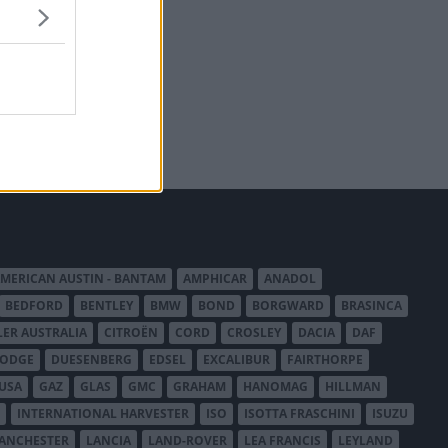
MERICAN AUSTIN - BANTAM
AMPHICAR
ANADOL
BEDFORD
BENTLEY
BMW
BOND
BORGWARD
BRASINCA
LER AUSTRALIA
CITROËN
CORD
CROSLEY
DACIA
DAF
ODGE
DUESENBERG
EDSEL
EXCALIBUR
FAIRTHORPE
USA
GAZ
GLAS
GMC
GRAHAM
HANOMAG
HILLMAN
INTERNATIONAL HARVESTER
ISO
ISOTTA FRASCHINI
ISUZU
ANCHESTER
LANCIA
LAND-ROVER
LEA FRANCIS
LEYLAND