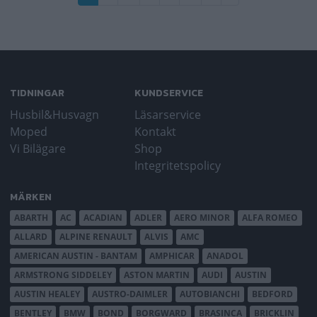
sida
sida
TIDNINGAR
KUNDSERVICE
Husbil&Husvagn
Läsarservice
Moped
Kontakt
Vi Bilägare
Shop
Integritetspolicy
MÄRKEN
ABARTH
AC
ACADIAN
ADLER
AERO MINOR
ALFA ROMEO
ALLARD
ALPINE RENAULT
ALVIS
AMC
AMERICAN AUSTIN - BANTAM
AMPHICAR
ANADOL
ARMSTRONG SIDDELEY
ASTON MARTIN
AUDI
AUSTIN
AUSTIN HEALEY
AUSTRO-DAIMLER
AUTOBIANCHI
BEDFORD
BENTLEY
BMW
BOND
BORGWARD
BRASINCA
BRICKLIN