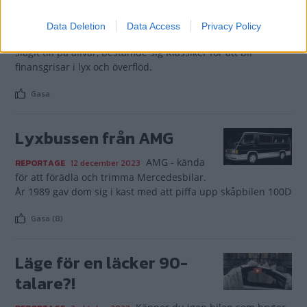
-78: ”Dr Müller”
Data Deletion
Data Access
Privacy Policy
Våren 2009, när finanskrisen
PROJEKTBILAR
15 januari 2024
slagit till på allvar, bestämde sig Klassiker för att bli
finansgrisar i lyx och överflöd.
Gasa
Lyxbussen från AMG
AMG - kända
REPORTAGE
12 december 2023
för att förädla och trimma Mercedesbilar.
År 1989 gav dom sig i kast med att piffa upp skåpbilen 100D
Gasa (8)
Läge för en läcker 90-
talare?!