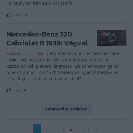
i broschyren från 1979 och jämför.
Gasa (3)
Mercedes-Benz 320
Cabriolet B 1939: Vägval
Dubbla reservhjul, specialanpassade
MODELL
14 juni 2023
väskor och autostradaväxel – det är bara att ta fram
kartboken och planera långresan. Ett annat vägval gäller
bilens framtid – ska 1970-talsrenoveringen få bestå eller
ska allt göras om enligt dagens ideal?
Gasa (1)
Hämta fler artiklar
Paginering
Nuvarande
1
Sida
2
…
Sida
3
Sida
4
…
Sida
6
Nästa
›