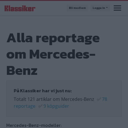
Hoppa
Bli medlem
Logga in
till
huvudinnehåll
Alla reportage
om Mercedes-
Benz
På Klassiker har vi just nu:
Totalt 121 artiklar om Mercedes-Benz
✅
78
reportage
✅
9 köpguider
Mercedes-Benz-modeller: