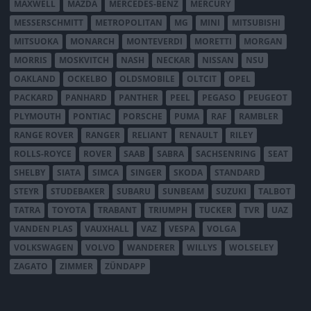
MAXWELL
MAZDA
MERCEDES-BENZ
MERCURY
MESSERSCHMITT
METROPOLITAN
MG
MINI
MITSUBISHI
MITSUOKA
MONARCH
MONTEVERDI
MORETTI
MORGAN
MORRIS
MOSKVITCH
NASH
NECKAR
NISSAN
NSU
OAKLAND
OCKELBO
OLDSMOBILE
OLTCIT
OPEL
PACKARD
PANHARD
PANTHER
PEEL
PEGASO
PEUGEOT
PLYMOUTH
PONTIAC
PORSCHE
PUMA
RAF
RAMBLER
RANGE ROVER
RANGER
RELIANT
RENAULT
RILEY
ROLLS-ROYCE
ROVER
SAAB
SABRA
SACHSENRING
SEAT
SHELBY
SIATA
SIMCA
SINGER
SKODA
STANDARD
STEYR
STUDEBAKER
SUBARU
SUNBEAM
SUZUKI
TALBOT
TATRA
TOYOTA
TRABANT
TRIUMPH
TUCKER
TVR
UAZ
VANDEN PLAS
VAUXHALL
VAZ
VESPA
VOLGA
VOLKSWAGEN
VOLVO
WANDERER
WILLYS
WOLSELEY
ZAGATO
ZIMMER
ZÜNDAPP