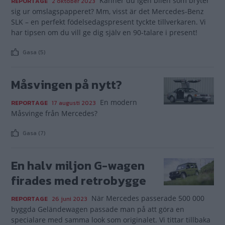
Känner du igen bilen som bryter
REPORTAGE
2 oktober 2023
sig ur omslagspapperet? Mm, visst är det Mercedes-Benz
SLK – en perfekt födelsedagspresent tyckte tillverkaren. Vi
har tipsen om du vill ge dig själv en 90-talare i present!
Gasa (5)
Måsvingen på nytt?
En modern
REPORTAGE
17 augusti 2023
Måsvinge från Mercedes?
Gasa (7)
En halv miljon G-wagen
firades med retrobygge
När Mercedes passerade 500 000
REPORTAGE
26 juni 2023
byggda Geländewagen passade man på att göra en
specialare med samma look som originalet. Vi tittar tillbaka