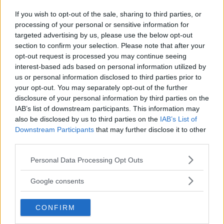
Diskretionen själv
If you wish to opt-out of the sale, sharing to third parties, or
processing of your personal or sensitive information for
Här finns allt för att verka – både
REPORTAGE
1 maj 2024
targeted advertising by us, please use the below opt-out
kraften och tekniken – men bara lite för att synas. Kanske
section to confirm your selection. Please note that after your
för lite? Men den som vet förstår varför bilen var god nog
opt-out request is processed you may continue seeing
för såväl samhällstoppar som tävlingsförare.
interest-based ads based on personal information utilized by
us or personal information disclosed to third parties prior to
Gasa (4)
your opt-out. You may separately opt-out of the further
disclosure of your personal information by third parties on the
Mercedes-Benz 200 -67:
IAB’s list of downstream participants. This information may
also be disclosed by us to third parties on the
IAB’s List of
”Stora Norrland”
Downstream Participants
that may further disclose it to other
third parties.
Projektbil nummer 23 var en
PROJEKTBILAR
17 januari 2024
trevlig bekantskap – trots att saker och ting inte var helt
Please note that this website/app uses one or more Google
Personal Data Processing Opt Outs
som vi trodde.
services and may gather and store information including but
not limited to your visit or usage behaviour. You may click to
Google consents
Gasa
grant or deny consent to Google and its third-party tags to
use your data for below specified purposes in below Google
CONFIRM
consent section.
Mercedes-Benz 350 SE