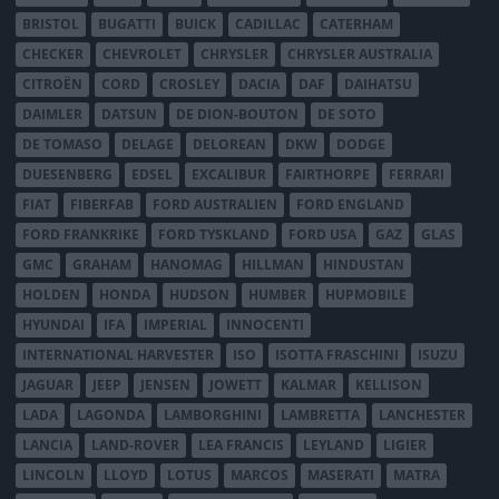
BRISTOL
BUGATTI
BUICK
CADILLAC
CATERHAM
CHECKER
CHEVROLET
CHRYSLER
CHRYSLER AUSTRALIA
CITROËN
CORD
CROSLEY
DACIA
DAF
DAIHATSU
DAIMLER
DATSUN
DE DION-BOUTON
DE SOTO
DE TOMASO
DELAGE
DELOREAN
DKW
DODGE
DUESENBERG
EDSEL
EXCALIBUR
FAIRTHORPE
FERRARI
FIAT
FIBERFAB
FORD AUSTRALIEN
FORD ENGLAND
FORD FRANKRIKE
FORD TYSKLAND
FORD USA
GAZ
GLAS
GMC
GRAHAM
HANOMAG
HILLMAN
HINDUSTAN
HOLDEN
HONDA
HUDSON
HUMBER
HUPMOBILE
HYUNDAI
IFA
IMPERIAL
INNOCENTI
INTERNATIONAL HARVESTER
ISO
ISOTTA FRASCHINI
ISUZU
JAGUAR
JEEP
JENSEN
JOWETT
KALMAR
KELLISON
LADA
LAGONDA
LAMBORGHINI
LAMBRETTA
LANCHESTER
LANCIA
LAND-ROVER
LEA FRANCIS
LEYLAND
LIGIER
LINCOLN
LLOYD
LOTUS
MARCOS
MASERATI
MATRA