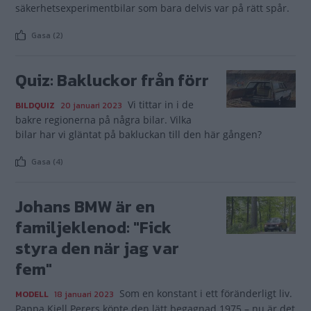
säkerhetsexperimentbilar som bara delvis var på rätt spår.
Gasa (2)
Quiz: Bakluckor från förr
Vi tittar in i de
BILDQUIZ
20 januari 2023
bakre regionerna på några bilar. Vilka
bilar har vi gläntat på bakluckan till den här gången?
Gasa (4)
Johans BMW är en
familjeklenod: "Fick
styra den när jag var
fem"
Som en konstant i ett föränderligt liv.
MODELL
18 januari 2023
Pappa Kjell Perers köpte den lätt begagnad 1975 – nu är det