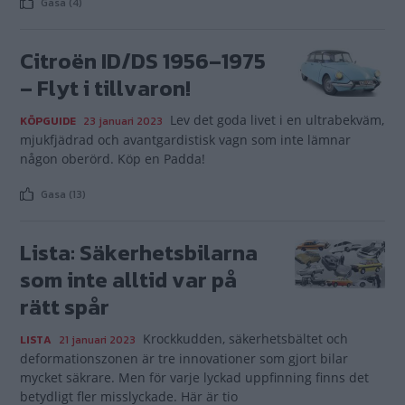
Gasa (4)
Citroën ID/DS 1956–1975
– Flyt i tillvaron!
Lev det goda livet i en ultrabekväm,
KÖPGUIDE
23 januari 2023
mjukfjädrad och avantgardistisk vagn som inte lämnar
någon oberörd. Köp en Padda!
Gasa (13)
Lista: Säkerhetsbilarna
som inte alltid var på
rätt spår
Krockkudden, säkerhetsbältet och
LISTA
21 januari 2023
deformationszonen är tre innovationer som gjort bilar
mycket säkrare. Men för varje lyckad uppfinning finns det
betydligt fler misslyckade. Här är tio