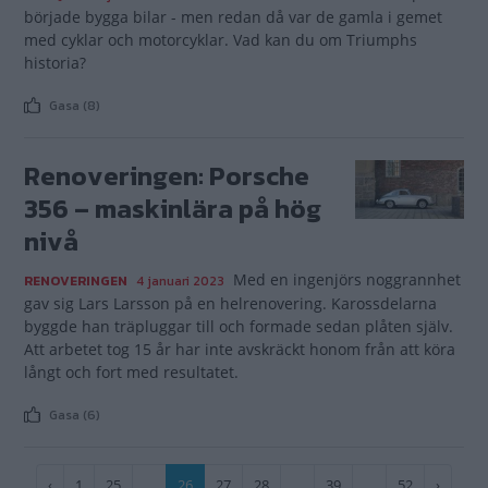
började bygga bilar - men redan då var de gamla i gemet
med cyklar och motorcyklar. Vad kan du om Triumphs
historia?
Gasa (8)
Renoveringen: Porsche
356 – maskinlära på hög
nivå
Med en ingenjörs noggrannhet
RENOVERINGEN
4 januari 2023
gav sig Lars Larsson på en helrenovering. Karossdelarna
byggde han träpluggar till och formade sedan plåten själv.
Att arbetet tog 15 år har inte avskräckt honom från att köra
långt och fort med resultatet.
Gasa (6)
Paginering
Föregående
‹
Sida
1
Sida
25
…
Nuvarande
26
Sida
27
Sida
28
…
Sida
39
…
Sida
52
Nästa
›