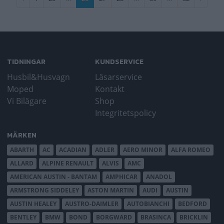
sida
sida
sida
TIDNINGAR
KUNDSERVICE
Husbil&Husvagn
Läsarservice
Moped
Kontakt
Vi Bilägare
Shop
Integritetspolicy
MÄRKEN
ABARTH
AC
ACADIAN
ADLER
AERO MINOR
ALFA ROMEO
ALLARD
ALPINE RENAULT
ALVIS
AMC
AMERICAN AUSTIN - BANTAM
AMPHICAR
ANADOL
ARMSTRONG SIDDELEY
ASTON MARTIN
AUDI
AUSTIN
AUSTIN HEALEY
AUSTRO-DAIMLER
AUTOBIANCHI
BEDFORD
BENTLEY
BMW
BOND
BORGWARD
BRASINCA
BRICKLIN