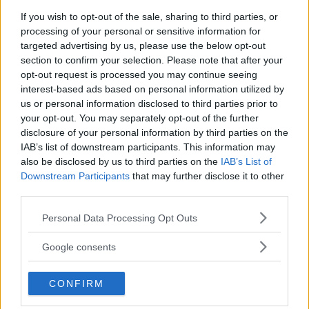
senare köpte tillbaka den var det med ambitionen att
If you wish to opt-out of the sale, sharing to third parties, or
återerövra leveransskicket. Det misslyckades, den blev
processing of your personal or sensitive information for
bättre än ny!
targeted advertising by us, please use the below opt-out
section to confirm your selection. Please note that after your
Gasa
opt-out request is processed you may continue seeing
interest-based ads based on personal information utilized by
us or personal information disclosed to third parties prior to
Sälja bil på auktion – så
your opt-out. You may separately opt-out of the further
skiljer sig villkoren
disclosure of your personal information by third parties on the
IAB’s list of downstream participants. This information may
Det finns nu flera nätbaserade
GUIDE
11 januari 2023
also be disclosed by us to third parties on the
IAB’s List of
auktionsföretag inriktade på hobbybilar i Sverige. I
Downstream Participants
that may further disclose it to other
konkurrens med etablerade Bilweb Auctions har Bidders
third parties.
Highway och Collecting Cars tillkommit. Det här ska du
Please note that this website/app uses one or more Google
tänka på om du vill sälja på auktion.
Personal Data Processing Opt Outs
services and may gather and store information including but
not limited to your visit or usage behaviour. You may click to
Gasa (17)
Google consents
grant or deny consent to Google and its third-party tags to
use your data for below specified purposes in below Google
Fiat 127 – bilen som fick
CONFIRM
consent section.