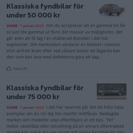
Klassiska fyndbilar för
under 50 000 kr
Om du accepterar att en gammal bil får
GUIDE
7 januari 2023
se just lite gammal ut finns det massor av möjligheter, det
går även att få tag i en etablerad klassiker i det här
segmentet. Om marknaden värderar en klädsel i slamsor
eller anfrätt krom efter vad sådant kostar att åtgärda kan
den som kan leva med defekterna göra ett kap.
Gasa (9)
Klassiska fyndbilar för
under 75 000 kr
I det här spannet går det att hitta topp­
GUIDE
7 januari 2023
exemplar om du rör dig lite utanför mittfåran. Nedlagda
märken och modeller utan efterföljare är ett tips. ”Fel”
motor, växellåda eller utrustning på en annars eftertraktad
modell kan också dra ner priset och skapa fyndläge för den