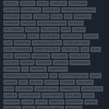
BRISTOL
BUGATTI
BUICK
CADILLAC
CATERHAM
CHECKER
CHEVROLET
CHRYSLER
CHRYSLER AUSTRALIA
CITROËN
CORD
CROSLEY
DACIA
DAF
DAIHATSU
DAIMLER
DATSUN
DE DION-BOUTON
DE SOTO
DE TOMASO
DELAGE
DELOREAN
DKW
DODGE
DUESENBERG
EDSEL
EXCALIBUR
FAIRTHORPE
FERRARI
FIAT
FIBERFAB
FORD AUSTRALIEN
FORD ENGLAND
FORD FRANKRIKE
FORD TYSKLAND
FORD USA
GAZ
GLAS
GMC
GRAHAM
HANOMAG
HILLMAN
HINDUSTAN
HOLDEN
HONDA
HUDSON
HUMBER
HUPMOBILE
HYUNDAI
IFA
IMPERIAL
INNOCENTI
INTERNATIONAL HARVESTER
ISO
ISOTTA FRASCHINI
ISUZU
JAGUAR
JEEP
JENSEN
JOWETT
KALMAR
KELLISON
LADA
LAGONDA
LAMBORGHINI
LAMBRETTA
LANCHESTER
LANCIA
LAND-ROVER
LEA FRANCIS
LEYLAND
LIGIER
LINCOLN
LLOYD
LOTUS
MARCOS
MASERATI
MATRA
MAXWELL
MAZDA
MERCEDES-BENZ
MERCURY