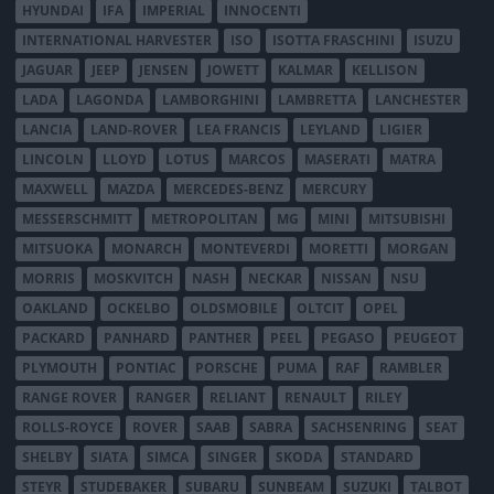
HYUNDAI
IFA
IMPERIAL
INNOCENTI
INTERNATIONAL HARVESTER
ISO
ISOTTA FRASCHINI
ISUZU
JAGUAR
JEEP
JENSEN
JOWETT
KALMAR
KELLISON
LADA
LAGONDA
LAMBORGHINI
LAMBRETTA
LANCHESTER
LANCIA
LAND-ROVER
LEA FRANCIS
LEYLAND
LIGIER
LINCOLN
LLOYD
LOTUS
MARCOS
MASERATI
MATRA
MAXWELL
MAZDA
MERCEDES-BENZ
MERCURY
MESSERSCHMITT
METROPOLITAN
MG
MINI
MITSUBISHI
MITSUOKA
MONARCH
MONTEVERDI
MORETTI
MORGAN
MORRIS
MOSKVITCH
NASH
NECKAR
NISSAN
NSU
OAKLAND
OCKELBO
OLDSMOBILE
OLTCIT
OPEL
PACKARD
PANHARD
PANTHER
PEEL
PEGASO
PEUGEOT
PLYMOUTH
PONTIAC
PORSCHE
PUMA
RAF
RAMBLER
RANGE ROVER
RANGER
RELIANT
RENAULT
RILEY
ROLLS-ROYCE
ROVER
SAAB
SABRA
SACHSENRING
SEAT
SHELBY
SIATA
SIMCA
SINGER
SKODA
STANDARD
STEYR
STUDEBAKER
SUBARU
SUNBEAM
SUZUKI
TALBOT