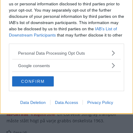
us or personal information disclosed to third parties prior to
Gasa (5)
your opt-out. You may separately opt-out of the further
disclosure of your personal information by third parties on the
IAB’s list of downstream participants. This information may
Corvetter i annan
also be disclosed by us to third parties on the
IAB’s List of
kostym
Downstream Participants
that may further disclose it to other
third parties.
Att skrädda om Corvetter i
BILDSPEL
22 november 2018
specialkarosser har inte gjorts i någon större omfattning,
Please note that this website/app uses one or more Google
Personal Data Processing Opt Outs
dom är ju rätt tuffa redan som dom är. Men några exempel
services and may gather and store information including but
har dock gjorts genom åren.
not limited to your visit or usage behaviour. You may click to
Google consents
grant or deny consent to Google and its third-party tags to
Gasa (5)
use your data for below specified purposes in below Google
CONFIRM
consent section.
På trampen med Bunkie
1963
Data Deletion
Data Access
Privacy Policy
En Corvette Stingray trampbil
REPORTAGE
4 augusti 2016
måste stått högt på varje grabbs önskelista 1963.
Gasa (4)