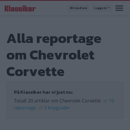
Hoppa
Bli medlem
Logga in
till
huvudinnehåll
Alla reportage
om Chevrolet
Corvette
På Klassiker har vi just nu:
Totalt 20 artiklar om Chevrolet Corvette
✅
10
reportage
✅
3 köpguider