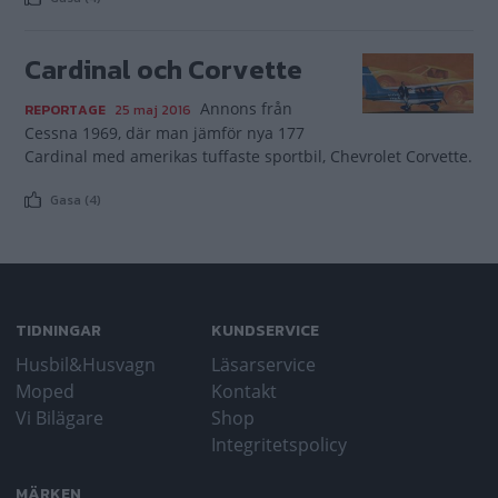
Cardinal och Corvette
Annons från
REPORTAGE
25 maj 2016
Cessna 1969, där man jämför nya 177
Cardinal med amerikas tuffaste sportbil, Chevrolet Corvette.
Gasa (4)
TIDNINGAR
KUNDSERVICE
Husbil&Husvagn
Läsarservice
Moped
Kontakt
Vi Bilägare
Shop
Integritetspolicy
MÄRKEN