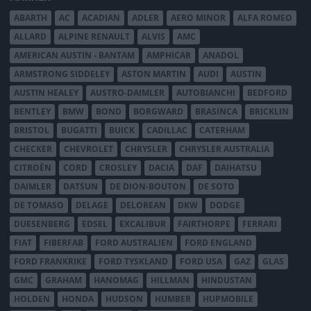
ABARTH
AC
ACADIAN
ADLER
AERO MINOR
ALFA ROMEO
ALLARD
ALPINE RENAULT
ALVIS
AMC
AMERICAN AUSTIN - BANTAM
AMPHICAR
ANADOL
ARMSTRONG SIDDELEY
ASTON MARTIN
AUDI
AUSTIN
AUSTIN HEALEY
AUSTRO-DAIMLER
AUTOBIANCHI
BEDFORD
BENTLEY
BMW
BOND
BORGWARD
BRASINCA
BRICKLIN
BRISTOL
BUGATTI
BUICK
CADILLAC
CATERHAM
CHECKER
CHEVROLET
CHRYSLER
CHRYSLER AUSTRALIA
CITROËN
CORD
CROSLEY
DACIA
DAF
DAIHATSU
DAIMLER
DATSUN
DE DION-BOUTON
DE SOTO
DE TOMASO
DELAGE
DELOREAN
DKW
DODGE
DUESENBERG
EDSEL
EXCALIBUR
FAIRTHORPE
FERRARI
FIAT
FIBERFAB
FORD AUSTRALIEN
FORD ENGLAND
FORD FRANKRIKE
FORD TYSKLAND
FORD USA
GAZ
GLAS
GMC
GRAHAM
HANOMAG
HILLMAN
HINDUSTAN
HOLDEN
HONDA
HUDSON
HUMBER
HUPMOBILE