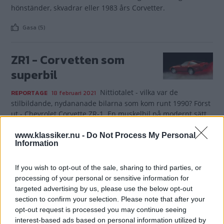
hönständer, skvadrar eller 1983 års Corvetter.
Gasa (5)
ZR1 - Corvetten som
superbil
Nittiotalet - vilka var de
REPORTAGE
18 februari 2021
stilbildande, nydananade bilarna som kom runt 1990? Först
ut - Chevrolet Corvette ZR-1. En muskelbil på modernt sätt.
Gasa (5)
www.klassiker.nu -
Do Not Process My Personal
Information
Amazon säljs snabbast!
If you wish to opt-out of the sale, sharing to third parties, or
processing of your personal or sensitive information for
Den veteranbil
REPORTAGE
26 april 2019
targeted advertising by us, please use the below opt-out
som säljs snabbast på Blocket är Volvo
section to confirm your selection. Please note that after your
Amazon, men även Chevrolet Corvette och Saab 96 är heta.
opt-out request is processed you may continue seeing
Här är Blockets tio i topp-lista över snabbsäljande klassiker!
interest-based ads based on personal information utilized by