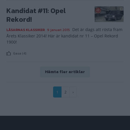
Kandidat #11: Opel
Rekord!
Det är dags att rösta fram
LÄSARNAS KLASSIKER
9 januari 2015
Årets Klassiker 2014! Här är kandidat nr 11 – Opel Rekord
1900!
Gasa (4)
Hämta fler artiklar
Paginering
Nuvarande
1
Sida
2
Nästa
›
sida
sida