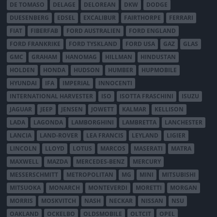
DE TOMASO
DELAGE
DELOREAN
DKW
DODGE
DUESENBERG
EDSEL
EXCALIBUR
FAIRTHORPE
FERRARI
FIAT
FIBERFAB
FORD AUSTRALIEN
FORD ENGLAND
FORD FRANKRIKE
FORD TYSKLAND
FORD USA
GAZ
GLAS
GMC
GRAHAM
HANOMAG
HILLMAN
HINDUSTAN
HOLDEN
HONDA
HUDSON
HUMBER
HUPMOBILE
HYUNDAI
IFA
IMPERIAL
INNOCENTI
INTERNATIONAL HARVESTER
ISO
ISOTTA FRASCHINI
ISUZU
JAGUAR
JEEP
JENSEN
JOWETT
KALMAR
KELLISON
LADA
LAGONDA
LAMBORGHINI
LAMBRETTA
LANCHESTER
LANCIA
LAND-ROVER
LEA FRANCIS
LEYLAND
LIGIER
LINCOLN
LLOYD
LOTUS
MARCOS
MASERATI
MATRA
MAXWELL
MAZDA
MERCEDES-BENZ
MERCURY
MESSERSCHMITT
METROPOLITAN
MG
MINI
MITSUBISHI
MITSUOKA
MONARCH
MONTEVERDI
MORETTI
MORGAN
MORRIS
MOSKVITCH
NASH
NECKAR
NISSAN
NSU
OAKLAND
OCKELBO
OLDSMOBILE
OLTCIT
OPEL