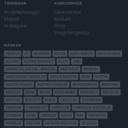
TIDNINGAR
KUNDSERVICE
Husbil&Husvagn
Läsarservice
Moped
Kontakt
Vi Bilägare
Shop
Integritetspolicy
MÄRKEN
ABARTH
AC
ACADIAN
ADLER
AERO MINOR
ALFA ROMEO
ALLARD
ALPINE RENAULT
ALVIS
AMC
AMERICAN AUSTIN - BANTAM
AMPHICAR
ANADOL
ARMSTRONG SIDDELEY
ASTON MARTIN
AUDI
AUSTIN
AUSTIN HEALEY
AUSTRO-DAIMLER
AUTOBIANCHI
BEDFORD
BENTLEY
BMW
BOND
BORGWARD
BRASINCA
BRICKLIN
BRISTOL
BUGATTI
BUICK
CADILLAC
CATERHAM
CHECKER
CHEVROLET
CHRYSLER
CHRYSLER AUSTRALIA
CITROËN
CORD
CROSLEY
DACIA
DAF
DAIHATSU
DAIMLER
DATSUN
DE DION-BOUTON
DE SOTO