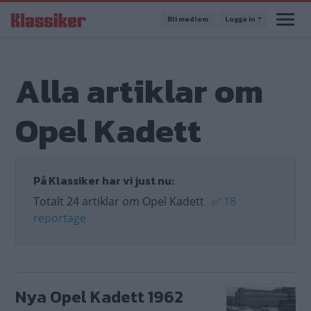
Hoppa
Bli medlem
Logga in
till
huvudinnehåll
Alla artiklar om
Opel Kadett
På Klassiker har vi just nu:
Totalt 24 artiklar om Opel Kadett
✅
18
reportage
Nya Opel Kadett 1962