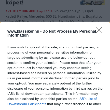
köpet!
Volkswagen Typ 3, Opel
AKTUELLT NUMMER
9 april 2019
Kadett Rallye, Mercedes 500 SL, Hundkojor på is, Bugatti och
Volvo 445 Pickup – nya Klassiker får du förstås inte missa.
Dessutom Sveriges mest omfattande evenemangskalender
www.klassiker.nu -
Do Not Process My Personal
– du får den på köpet med nya Klassiker. Sommarens,
Information
träffar, rallyn, marknader och veckosammankomster på ett
bräde!
If you wish to opt-out of the sale, sharing to third parties, or
Gasa (6)
processing of your personal or sensitive information for
targeted advertising by us, please use the below opt-out
section to confirm your selection. Please note that after your
Dags för examen i
opt-out request is processed you may continue seeing
Kadettskolan!
interest-based ads based on personal information utilized by
us or personal information disclosed to third parties prior to
your opt-out. You may separately opt-out of the further
Filmdags: Kan du Kadett från generation A
VIDEO
4 april 2019
disclosure of your personal information by third parties on the
till E? Här är fyra reklamfilmer som spänner från 1962 till
IAB’s list of downstream participants. This information may
1991 och fyra generationer Opel Kadett!
also be disclosed by us to third parties on the
IAB’s List of
Gasa (3)
Downstream Participants
that may further disclose it to other
third parties.