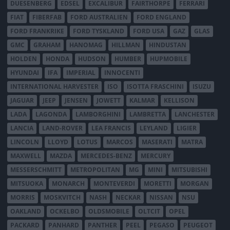
DUESENBERG
EDSEL
EXCALIBUR
FAIRTHORPE
FERRARI
FIAT
FIBERFAB
FORD AUSTRALIEN
FORD ENGLAND
FORD FRANKRIKE
FORD TYSKLAND
FORD USA
GAZ
GLAS
GMC
GRAHAM
HANOMAG
HILLMAN
HINDUSTAN
HOLDEN
HONDA
HUDSON
HUMBER
HUPMOBILE
HYUNDAI
IFA
IMPERIAL
INNOCENTI
INTERNATIONAL HARVESTER
ISO
ISOTTA FRASCHINI
ISUZU
JAGUAR
JEEP
JENSEN
JOWETT
KALMAR
KELLISON
LADA
LAGONDA
LAMBORGHINI
LAMBRETTA
LANCHESTER
LANCIA
LAND-ROVER
LEA FRANCIS
LEYLAND
LIGIER
LINCOLN
LLOYD
LOTUS
MARCOS
MASERATI
MATRA
MAXWELL
MAZDA
MERCEDES-BENZ
MERCURY
MESSERSCHMITT
METROPOLITAN
MG
MINI
MITSUBISHI
MITSUOKA
MONARCH
MONTEVERDI
MORETTI
MORGAN
MORRIS
MOSKVITCH
NASH
NECKAR
NISSAN
NSU
OAKLAND
OCKELBO
OLDSMOBILE
OLTCIT
OPEL
PACKARD
PANHARD
PANTHER
PEEL
PEGASO
PEUGEOT