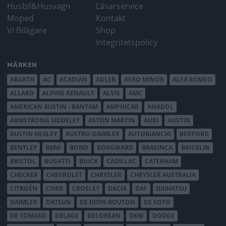
Husbil&Husvagn
Läsarservice
Moped
Kontakt
Vi Bilägare
Shop
Integritetspolicy
MÄRKEN
ABARTH
AC
ACADIAN
ADLER
AERO MINOR
ALFA ROMEO
ALLARD
ALPINE RENAULT
ALVIS
AMC
AMERICAN AUSTIN - BANTAM
AMPHICAR
ANADOL
ARMSTRONG SIDDELEY
ASTON MARTIN
AUDI
AUSTIN
AUSTIN HEALEY
AUSTRO-DAIMLER
AUTOBIANCHI
BEDFORD
BENTLEY
BMW
BOND
BORGWARD
BRASINCA
BRICKLIN
BRISTOL
BUGATTI
BUICK
CADILLAC
CATERHAM
CHECKER
CHEVROLET
CHRYSLER
CHRYSLER AUSTRALIA
CITROËN
CORD
CROSLEY
DACIA
DAF
DAIHATSU
DAIMLER
DATSUN
DE DION-BOUTON
DE SOTO
DE TOMASO
DELAGE
DELOREAN
DKW
DODGE