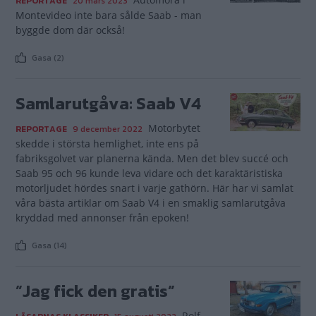
REPORTAGE
20 mars 2023
Montevideo inte bara sålde Saab - man
byggde dom där också!
Gasa (2)
Samlarutgåva: Saab V4
Motorbytet
REPORTAGE
9 december 2022
skedde i största hemlighet, inte ens på
fabriksgolvet var planerna kända. Men det blev succé och
Saab 95 och 96 kunde leva vidare och det karaktäristiska
motor­ljudet hördes snart i varje gathörn. Här har vi samlat
våra bästa artiklar om Saab V4 i en smaklig samlarutgåva
kryddad med annonser från epoken!
Gasa (14)
”Jag fick den gratis”
Rolf