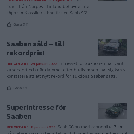
LÄSARNAS KLASSIKER
15 augusti 2022
Frans från Närpes i Finland behövde inte
köpa sin Klassiker – han fick en Saab 96!
Gasa (14)
Saaben såld – till
rekordpris!
Intresset för auktionen har varit
REPORTAGE
24 januari 2022
superstort och när dammet efter budkampen lagt sig kan vi
konstatera att ett nytt rekord för auktions-Saabar satts.
Gasa (7)
Superintresse för
Saaben
Saab 96:an med osannolika 7 km
REPORTAGE
11 januari 2022
på mätaren som vi berättat om tidigare har väckt ett enormt