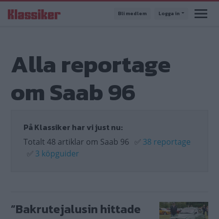
Hoppa
Bli medlem
Logga in
till
huvudinnehåll
Alla reportage
om Saab 96
På Klassiker har vi just nu:
Totalt 48 artiklar om Saab 96
✅
38 reportage
✅
3 köpguider
”Bakrutejalusin hittade