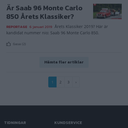
Är Saab 96 Monte Carlo
850 Årets Klassiker?
Årets Klassiker 2019? Här är
REPORTAGE
6 januari 2019
kandidat nummer nio: Saab 96 Monte Carlo 850.
Gasa (2)
Hämta fler artiklar
Paginering
Nuvarande
1
Sida
2
Sida
3
Nästa
›
sida
sida
TIDNINGAR
KUNDSERVICE