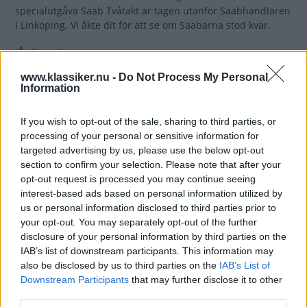
specialutgåva Saab Tvåtakt är tagen utanför Saabhandlaren
i Linköping. Vi åkte dit för att se om Saabarna stod kvar.
Gasa (4)
www.klassiker.nu -
Do Not Process My Personal
Information
Grattis Harald – du har
Årets Klassiker!
If you wish to opt-out of the sale, sharing to third parties, or
processing of your personal or sensitive information for
För tionde året i rad har
REPORTAGE
4 mars 2021
targeted advertising by us, please use the below opt-out
Klassikerläsarna fått bestämma vilken bil som är Årets
section to confirm your selection. Please note that after your
Klassiker. Kampen var länge jämn men Harald Merseburgs
opt-out request is processed you may continue seeing
Saab Sport 1964 drog ifrån på slutet. Vi gratulerar honom
interest-based ads based on personal information utilized by
och de läsare som röstat och vunnit fantastiska priser!
us or personal information disclosed to third parties prior to
your opt-out. You may separately opt-out of the further
Gasa (5)
disclosure of your personal information by third parties on the
IAB’s list of downstream participants. This information may
Samlarutgåva: Saab
also be disclosed by us to third parties on the
IAB’s List of
Downstream Participants
that may further disclose it to other
Tvåtakt!
third parties.