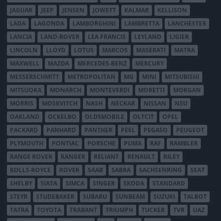
JAGUAR
JEEP
JENSEN
JOWETT
KALMAR
KELLISON
LADA
LAGONDA
LAMBORGHINI
LAMBRETTA
LANCHESTER
LANCIA
LAND-ROVER
LEA FRANCIS
LEYLAND
LIGIER
LINCOLN
LLOYD
LOTUS
MARCOS
MASERATI
MATRA
MAXWELL
MAZDA
MERCEDES-BENZ
MERCURY
MESSERSCHMITT
METROPOLITAN
MG
MINI
MITSUBISHI
MITSUOKA
MONARCH
MONTEVERDI
MORETTI
MORGAN
MORRIS
MOSKVITCH
NASH
NECKAR
NISSAN
NSU
OAKLAND
OCKELBO
OLDSMOBILE
OLTCIT
OPEL
PACKARD
PANHARD
PANTHER
PEEL
PEGASO
PEUGEOT
PLYMOUTH
PONTIAC
PORSCHE
PUMA
RAF
RAMBLER
RANGE ROVER
RANGER
RELIANT
RENAULT
RILEY
ROLLS-ROYCE
ROVER
SAAB
SABRA
SACHSENRING
SEAT
SHELBY
SIATA
SIMCA
SINGER
SKODA
STANDARD
STEYR
STUDEBAKER
SUBARU
SUNBEAM
SUZUKI
TALBOT
TATRA
TOYOTA
TRABANT
TRIUMPH
TUCKER
TVR
UAZ