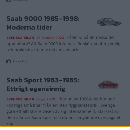
Saab 9000 1985–1998:
Moderna tider
Håller vi på att missa det
SVENSKA BILAR
28 oktober 2020
uppenbara? Att Saab 9000 inte bara är skön, snabb, rymlig
och praktisk – utan också en samlarbil.
Gasa (13)
Saab Sport 1963–1965:
Ettrigt egensinnig
I början av 1960-talet började
SVENSKA BILAR
16 juli 2020
konstiga små bilar från en liten flygplansfabrik i Sverige
göra ett allt större väsen av sig internationellt. Starkast av
dem alla var Saab Sport och du bör omgående överväga ett
köp!