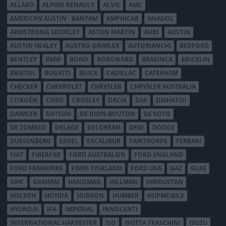
ALLARD
ALPINE RENAULT
ALVIS
AMC
AMERICAN AUSTIN - BANTAM
AMPHICAR
ANADOL
ARMSTRONG SIDDELEY
ASTON MARTIN
AUDI
AUSTIN
AUSTIN HEALEY
AUSTRO-DAIMLER
AUTOBIANCHI
BEDFORD
BENTLEY
BMW
BOND
BORGWARD
BRASINCA
BRICKLIN
BRISTOL
BUGATTI
BUICK
CADILLAC
CATERHAM
CHECKER
CHEVROLET
CHRYSLER
CHRYSLER AUSTRALIA
CITROËN
CORD
CROSLEY
DACIA
DAF
DAIHATSU
DAIMLER
DATSUN
DE DION-BOUTON
DE SOTO
DE TOMASO
DELAGE
DELOREAN
DKW
DODGE
DUESENBERG
EDSEL
EXCALIBUR
FAIRTHORPE
FERRARI
FIAT
FIBERFAB
FORD AUSTRALIEN
FORD ENGLAND
FORD FRANKRIKE
FORD TYSKLAND
FORD USA
GAZ
GLAS
GMC
GRAHAM
HANOMAG
HILLMAN
HINDUSTAN
HOLDEN
HONDA
HUDSON
HUMBER
HUPMOBILE
HYUNDAI
IFA
IMPERIAL
INNOCENTI
INTERNATIONAL HARVESTER
ISO
ISOTTA FRASCHINI
ISUZU