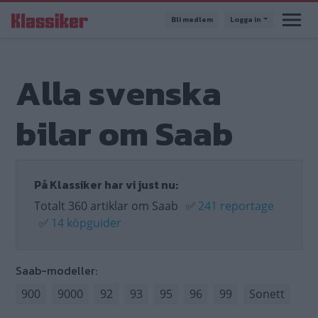
Hoppa
Bli medlem
Logga in
till
huvudinnehåll
Alla svenska
bilar om Saab
På Klassiker har vi just nu:
Totalt 360 artiklar om Saab
✅
241 reportage
✅
14 köpguider
Saab-modeller:
900
9000
92
93
95
96
99
Sonett