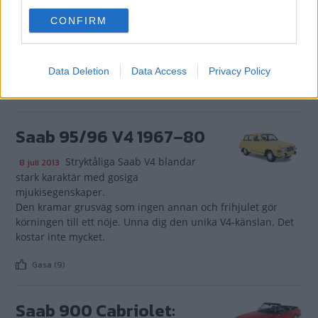
inte bara en särdeles cool bil. Du äger ett monument över
use your data for below specified purposes in below Google
en epok i Saabs historia. En stolt representant för den
CONFIRM
consent section.
svenska nationens lätt uppblåsta självbild från en tid då vi
var bäst, störst och vackrast. Men håll koll på
bärarmsinfästningarna.
Data Deletion
Data Access
Privacy Policy
Gasa (7)
Saab 95/96 V4 1967–80
Stryktåliga Saab V4 blandar
8 juli 2013
stark karaktär med gosiga
mjukisegenskaper.
Den kramar grusväg som ingen annan och frihjulet gör
körningen till ett nöje. Unna dig den unika V4-känslan. Det
kostar inte mycket.
Gasa (9)
Saab 900 Cabriolet: