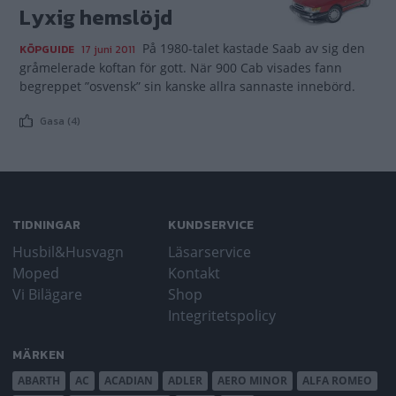
Lyxig hemslöjd
På 1980-talet kastade Saab av sig den
KÖPGUIDE
17 juni 2011
gråmelerade koftan för gott. När 900 Cab visades fann
begreppet ”osvensk” sin kanske allra sannaste innebörd.
Gasa (4)
TIDNINGAR
KUNDSERVICE
Husbil&Husvagn
Läsarservice
Moped
Kontakt
Vi Bilägare
Shop
Integritetspolicy
MÄRKEN
ABARTH
AC
ACADIAN
ADLER
AERO MINOR
ALFA ROMEO