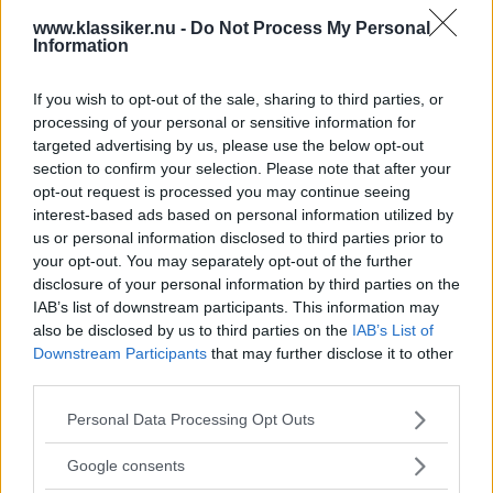
Gasa (8)
www.klassiker.nu -
Do Not Process My Personal
Information
Saab Sonett ii/V4/III
If you wish to opt-out of the sale, sharing to third parties, or
1956–1974:
processing of your personal or sensitive information for
targeted advertising by us, please use the below opt-out
Hemslöjdssport
section to confirm your selection. Please note that after your
opt-out request is processed you may continue seeing
Klart att en biltillverkare med
SVENSKA BILAR
3 februari 2020
interest-based ads based on personal information utilized by
anor från flygvärlden skulle ha en egen sportbil. Resultatet
us or personal information disclosed to third parties prior to
blev en lågbyggd samt högljudd sak med karaktär i överflöd
your opt-out. You may separately opt-out of the further
och som kunde hålla jämna steg med bilvärldens främsta.
disclosure of your personal information by third parties on the
Det är dags att våga upptäcka Saab Sonett!
IAB’s list of downstream participants. This information may
also be disclosed by us to third parties on the
IAB’s List of
Gasa (6)
Downstream Participants
that may further disclose it to other
third parties.
Köpguide: Saab 900
Please note that this website/app uses one or more Google
Personal Data Processing Opt Outs
Turbo 1979–1993
services and may gather and store information including but
not limited to your visit or usage behaviour. You may click to
Google consents
Med en Saab 900 Turbo i garaget har du
KÖPGUIDE
1 juli 2015
grant or deny consent to Google and its third-party tags to