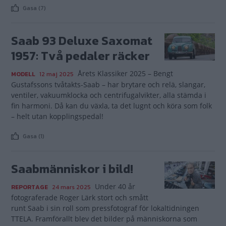
Gasa (7)
Saab 93 Deluxe Saxomat
1957: Två pedaler räcker
Årets Klassiker 2025 – Bengt
MODELL
12 maj 2025
Gustafssons tvåtakts-Saab – har brytare och relä, slangar,
ventiler, vakuumklocka och centrifugalvikter, alla stämda i
fin harmoni. Då kan du växla, ta det lugnt och köra som folk
– helt utan kopplingspedal!
Gasa (1)
Saabmänniskor i bild!
Under 40 år
REPORTAGE
24 mars 2025
fotograferade Roger Lärk stort och smått
runt Saab i sin roll som pressfotograf för lokaltidningen
TTELA. Framförallt blev det bilder på människorna som