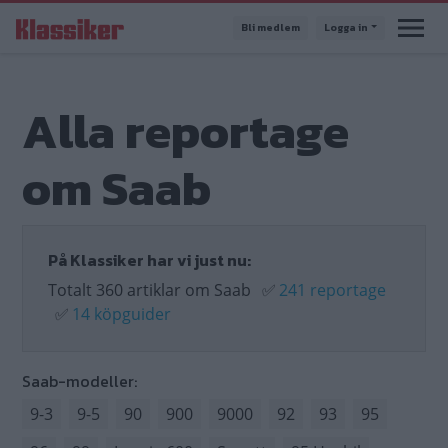
Hoppa
Bli medlem
Logga in
till
huvudinnehåll
Alla reportage
om Saab
På Klassiker har vi just nu:
Totalt 360 artiklar om Saab
✅
241 reportage
✅
14 köpguider
Saab-modeller:
9-3
9-5
90
900
9000
92
93
95