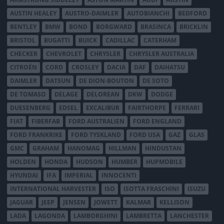
AUSTIN HEALEY
AUSTRO-DAIMLER
AUTOBIANCHI
BEDFORD
BENTLEY
BMW
BOND
BORGWARD
BRASINCA
BRICKLIN
BRISTOL
BUGATTI
BUICK
CADILLAC
CATERHAM
CHECKER
CHEVROLET
CHRYSLER
CHRYSLER AUSTRALIA
CITROËN
CORD
CROSLEY
DACIA
DAF
DAIHATSU
DAIMLER
DATSUN
DE DION-BOUTON
DE SOTO
DE TOMASO
DELAGE
DELOREAN
DKW
DODGE
DUESENBERG
EDSEL
EXCALIBUR
FAIRTHORPE
FERRARI
FIAT
FIBERFAB
FORD AUSTRALIEN
FORD ENGLAND
FORD FRANKRIKE
FORD TYSKLAND
FORD USA
GAZ
GLAS
GMC
GRAHAM
HANOMAG
HILLMAN
HINDUSTAN
HOLDEN
HONDA
HUDSON
HUMBER
HUPMOBILE
HYUNDAI
IFA
IMPERIAL
INNOCENTI
INTERNATIONAL HARVESTER
ISO
ISOTTA FRASCHINI
ISUZU
JAGUAR
JEEP
JENSEN
JOWETT
KALMAR
KELLISON
LADA
LAGONDA
LAMBORGHINI
LAMBRETTA
LANCHESTER