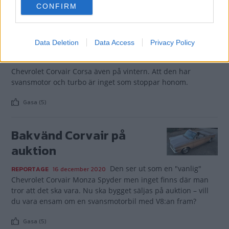
CONFIRM
consent section.
Svansmotor och turbo
på snö!
Data Deletion
Data Access
Privacy Policy
Arne Nilsson i Brunflo kör sin
REPORTAGE
16 februari 2021
Chevrolet Corvair Corsa även på vintern. Att den har
svansmotor och turbo är inget som stoppar honom.
Gasa (5)
Bakvänd Corvair på
auktion
Den ser ut som en "vanlig"
REPORTAGE
16 december 2020
Chevrolet Corvair Monza Spyder men inget finns där man
tror att det ska vara. Nu ska bygget säljas på auktion – vill
du vara ensam om en svansmotorbil med V8:an fram?
Gasa (5)