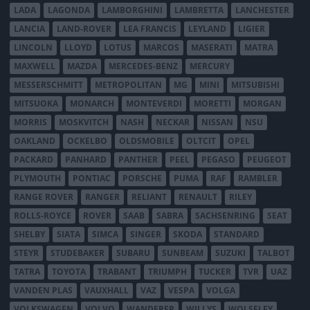
LADA
LAGONDA
LAMBORGHINI
LAMBRETTA
LANCHESTER
LANCIA
LAND-ROVER
LEA FRANCIS
LEYLAND
LIGIER
LINCOLN
LLOYD
LOTUS
MARCOS
MASERATI
MATRA
MAXWELL
MAZDA
MERCEDES-BENZ
MERCURY
MESSERSCHMITT
METROPOLITAN
MG
MINI
MITSUBISHI
MITSUOKA
MONARCH
MONTEVERDI
MORETTI
MORGAN
MORRIS
MOSKVITCH
NASH
NECKAR
NISSAN
NSU
OAKLAND
OCKELBO
OLDSMOBILE
OLTCIT
OPEL
PACKARD
PANHARD
PANTHER
PEEL
PEGASO
PEUGEOT
PLYMOUTH
PONTIAC
PORSCHE
PUMA
RAF
RAMBLER
RANGE ROVER
RANGER
RELIANT
RENAULT
RILEY
ROLLS-ROYCE
ROVER
SAAB
SABRA
SACHSENRING
SEAT
SHELBY
SIATA
SIMCA
SINGER
SKODA
STANDARD
STEYR
STUDEBAKER
SUBARU
SUNBEAM
SUZUKI
TALBOT
TATRA
TOYOTA
TRABANT
TRIUMPH
TUCKER
TVR
UAZ
VANDEN PLAS
VAUXHALL
VAZ
VESPA
VOLGA
VOLKSWAGEN
VOLVO
WANDERER
WILLYS
WOLSELEY