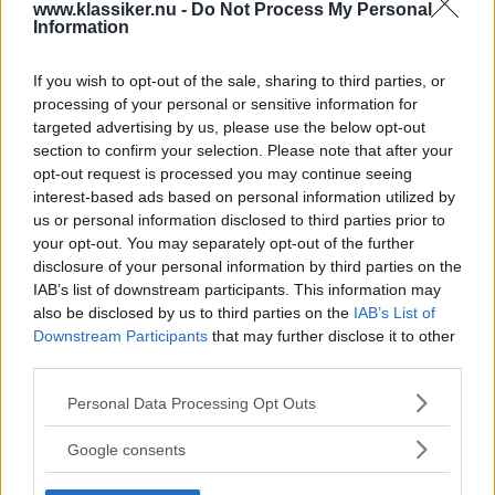
rull. Ett gediget grundarbete kröntes med en handrollad
www.klassiker.nu -
Do Not Process My Personal
lackering!
Information
Gasa (5)
If you wish to opt-out of the sale, sharing to third parties, or
processing of your personal or sensitive information for
targeted advertising by us, please use the below opt-out
Seglivade sextionian
section to confirm your selection. Please note that after your
opt-out request is processed you may continue seeing
Varför står det
REPORTAGE
1 mars 2021
interest-based ads based on personal information utilized by
1970 på en 1969 års Camaro?
us or personal information disclosed to third parties prior to
your opt-out. You may separately opt-out of the further
Gasa (5)
disclosure of your personal information by third parties on the
IAB’s list of downstream participants. This information may
ZR1 - Corvetten som
also be disclosed by us to third parties on the
IAB’s List of
Downstream Participants
that may further disclose it to other
superbil
third parties.
Nittiotalet - vilka var de
REPORTAGE
18 februari 2021
Please note that this website/app uses one or more Google
Personal Data Processing Opt Outs
stilbildande, nydananade bilarna som kom runt 1990? Först
services and may gather and store information including but
ut - Chevrolet Corvette ZR-1. En muskelbil på modernt sätt.
not limited to your visit or usage behaviour. You may click to
Google consents
grant or deny consent to Google and its third-party tags to
Gasa (5)
use your data for below specified purposes in below Google