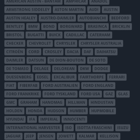
AMERICAN AUSTIN - BANTAM
AMPHICAR
ANADOL
ARMSTRONG SIDDELEY
ASTON MARTIN
AUDI
AUSTIN
AUSTIN HEALEY
AUSTRO-DAIMLER
AUTOBIANCHI
BEDFORD
BENTLEY
BMW
BOND
BORGWARD
BRASINCA
BRICKLIN
BRISTOL
BUGATTI
BUICK
CADILLAC
CATERHAM
CHECKER
CHEVROLET
CHRYSLER
CHRYSLER AUSTRALIA
CITROËN
CORD
CROSLEY
DACIA
DAF
DAIHATSU
DAIMLER
DATSUN
DE DION-BOUTON
DE SOTO
DE TOMASO
DELAGE
DELOREAN
DKW
DODGE
DUESENBERG
EDSEL
EXCALIBUR
FAIRTHORPE
FERRARI
FIAT
FIBERFAB
FORD AUSTRALIEN
FORD ENGLAND
FORD FRANKRIKE
FORD TYSKLAND
FORD USA
GAZ
GLAS
GMC
GRAHAM
HANOMAG
HILLMAN
HINDUSTAN
HOLDEN
HONDA
HUDSON
HUMBER
HUPMOBILE
HYUNDAI
IFA
IMPERIAL
INNOCENTI
INTERNATIONAL HARVESTER
ISO
ISOTTA FRASCHINI
ISUZU
JAGUAR
JEEP
JENSEN
JOWETT
KALMAR
KELLISON