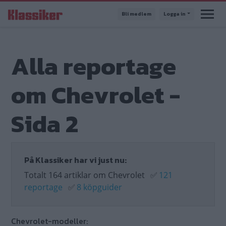
Hoppa
Bli medlem
Logga in
till
huvudinnehåll
Alla reportage
om Chevrolet -
Sida 2
På Klassiker har vi just nu:
Totalt 164 artiklar om Chevrolet
✅
121
reportage
✅
8 köpguider
Chevrolet-modeller: