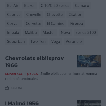
Bel Air
Blazer
C-10/C-20 series
Camaro
Caprice
Chevelle
Chevette
Citation
Corvair
Corvette
El Camino
Firenza
Impala
Malibu
Master
Nova
series 3100
Suburban
Two-Ten
Vega
Veraneio
Chevrolets elbilsprov
1966
Skulle elbilsboomen kunnat komma
REPORTAGE
11 juli 2022
redan på sextiotalet?
Gasa (6)
I Malmö 1956