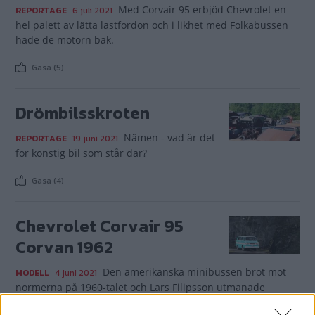
Med Corvair 95 erbjöd Chevrolet en
REPORTAGE
6 juli 2021
hel palett av lätta lastfordon och i likhet med Folkabussen
hade de motorn bak.
Gasa (5)
Drömbilsskroten
Nämen - vad är det
REPORTAGE
19 juni 2021
för konstig bil som står där?
Gasa (4)
Chevrolet Corvair 95
Corvan 1962
Den amerikanska minibussen bröt mot
MODELL
4 juni 2021
normerna på 1960-talet och Lars Filipsson utmanade
gängse renoveringsmetoder när han satte sitt exemplar på