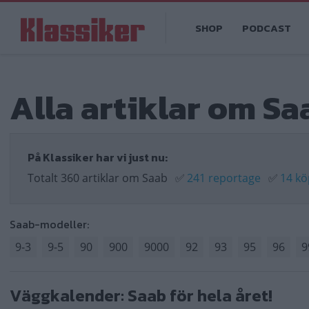
Hoppa
Main
till
SHOP
PODCAST
navigation
huvudinnehåll
Alla artiklar om Sa
På Klassiker har vi just nu:
Totalt 360 artiklar om Saab
✅
241 reportage
✅
14 kö
Saab-modeller:
9-3
9-5
90
900
9000
92
93
95
96
9
Väggkalender: Saab för hela året!