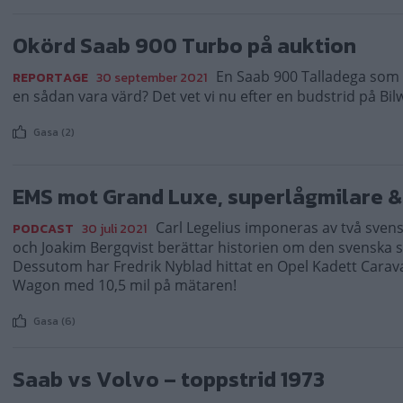
Okörd Saab 900 Turbo på auktion
En Saab 900 Talladega som b
REPORTAGE
30 september 2021
en sådan vara värd? Det vet vi nu efter en budstrid på Bi
Gasa (2)
EMS mot Grand Luxe, superlågmilare &
Carl Legelius imponeras av två sven
PODCAST
30 juli 2021
och Joakim Bergqvist berättar historien om den svenska s
Dessutom har Fredrik Nyblad hittat en Opel Kadett Carav
Wagon med 10,5 mil på mätaren!
Gasa (6)
Saab vs Volvo – toppstrid 1973