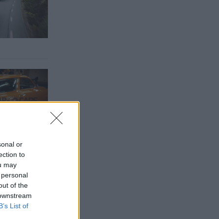
sonal or
ection to
ou may
 personal
out of the
 downstream
B’s List of