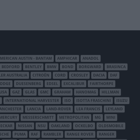
MERICAN AUSTIN - BANTAM
AMPHICAR
ANADOL
BEDFORD
BENTLEY
BMW
BOND
BORGWARD
BRASINCA
LER AUSTRALIA
CITROËN
CORD
CROSLEY
DACIA
DAF
ODGE
DUESENBERG
EDSEL
EXCALIBUR
FAIRTHORPE
USA
GAZ
GLAS
GMC
GRAHAM
HANOMAG
HILLMAN
INTERNATIONAL HARVESTER
ISO
ISOTTA FRASCHINI
ISUZU
ANCHESTER
LANCIA
LAND-ROVER
LEA FRANCIS
LEYLAND
MERCURY
MESSERSCHMITT
METROPOLITAN
MG
MINI
ECKAR
NISSAN
NSU
OAKLAND
OCKELBO
OLDSMOBILE
SCHE
PUMA
RAF
RAMBLER
RANGE ROVER
RANGER