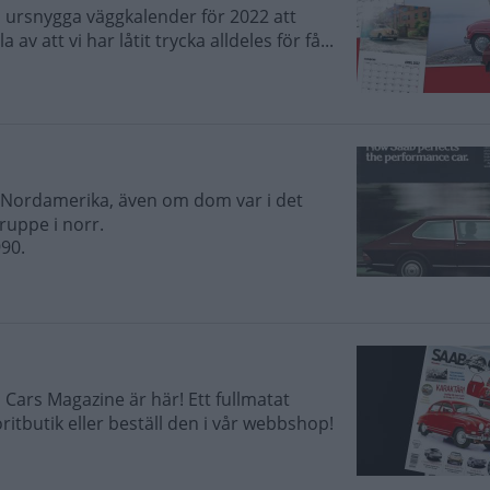
 ursnygga väggkalender för 2022 att
v att vi har låtit trycka alldeles för få...
i Nordamerika, även om dom var i det
äruppe i norr.
990.
Cars Magazine är här! Ett fullmatat
itbutik eller beställ den i vår webbshop!