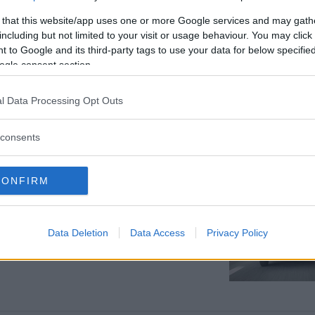
 that this website/app uses one or more Google services and may gath
including but not limited to your visit or usage behaviour. You may click 
 to Google and its third-party tags to use your data for below specifi
ogle consent section.
l Data Processing Opt Outs
system måste man vara proffs. Därför är
hjäp av Bengt Bäckström på Hedlert i
consents
CONFIRM
dern
 på metallicskimrande kulörer, tuffa
Data Deletion
Data Access
Privacy Policy
g. Vi ställer toppmodellerna Saab 99 EMS