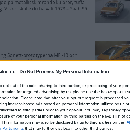
bjöd på metallicskimrande kulörer, tuffa
. Vilken skulle du ha valt 1973 – Saab 99
ring Sonett-prototyperna MFI-13 och
st har kört världens enda 98 – en V4 som
unds Pikes Peak-vinnare.
iker.nu -
Do Not Process My Personal Information
to opt-out of the sale, sharing to third parties, or processing of your per
formation for targeted advertising by us, please use the below opt-out s
r selection. Please note that after your opt-out request is processed y
eing interest-based ads based on personal information utilized by us or
siker bjuder förutom en maffig
disclosed to third parties prior to your opt-out. You may separately opt-
sare på bland annat Saab 99 EMS och
losure of your personal information by third parties on the IAB’s list of
t Chevy II Nova och Indigo 3000.
. This information may also be disclosed by us to third parties on the
IA
 försöker förklara varför de har behållit
Participants
that may further disclose it to other third parties.