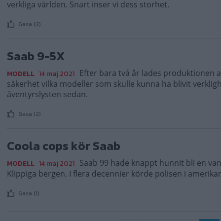
verkliga världen. Snart inser vi dess storhet.
Gasa (2)
Saab 9-5X
Efter bara två år lades produktionen 
MODELL
14 maj 2021
säkerhet vilka modeller som skulle kunna ha blivit verkli
äventyrslysten sedan.
Gasa (2)
Coola cops kör Saab
Saab 99 hade knappt hunnit bli en vanl
MODELL
14 maj 2021
Klippiga bergen. I flera decennier körde polisen i amerik
Gasa (1)