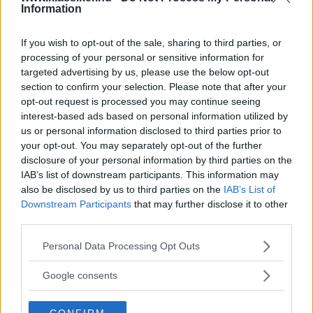
Gasa (3)
Information
If you wish to opt-out of the sale, sharing to third parties, or
Klassiker 1/2007
processing of your personal or sensitive information for
targeted advertising by us, please use the below opt-out
UTE I HANDELN 2 FEBRUARI
TIDNINGEN
1 februari 2007
section to confirm your selection. Please note that after your
opt-out request is processed you may continue seeing
Gasa (2)
interest-based ads based on personal information utilized by
us or personal information disclosed to third parties prior to
Klassiker 9-10/2006
your opt-out. You may separately opt-out of the further
disclosure of your personal information by third parties on the
Extra fett dubbelnummer med
IAB’s list of downstream participants. This information may
TIDNINGEN
8 december 2006
also be disclosed by us to third parties on the
IAB’s List of
Amazon som huvudtema. Vi har dokumenterat
Downstream Participants
that may further disclose it to other
närmare 200 svenska överlevare av den klassiska modellen
third parties.
runt om i
landet. Dessutom visar vi unika bilder på första prototypen
Please note that this website/app uses one or more Google
Personal Data Processing Opt Outs
när den
services and may gather and store information including but
gjorde sin jungruresa utanför fabriksgrindarna, berättar om
not limited to your visit or usage behaviour. You may click to
Google consents
de
grant or deny consent to Google and its third-party tags to
häftigaste Amazontillbehören och spårar upp Edvin
use your data for below specified purposes in below Google
Adolphsons gamla
CONFIRM