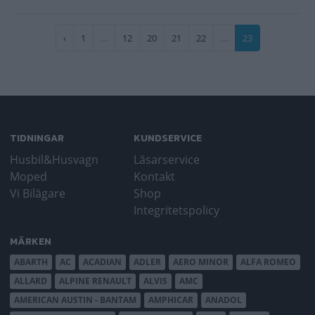
Paginering
Föregående
‹
Sida
1
…
Sida
12
Sida
20
Sida
21
Sida
22
…
Nuvarande
23
sida
sida
TIDNINGAR
KUNDSERVICE
Husbil&Husvagn
Läsarservice
Moped
Kontakt
Vi Bilägare
Shop
Integritetspolicy
MÄRKEN
ABARTH
AC
ACADIAN
ADLER
AERO MINOR
ALFA ROMEO
ALLARD
ALPINE RENAULT
ALVIS
AMC
AMERICAN AUSTIN - BANTAM
AMPHICAR
ANADOL