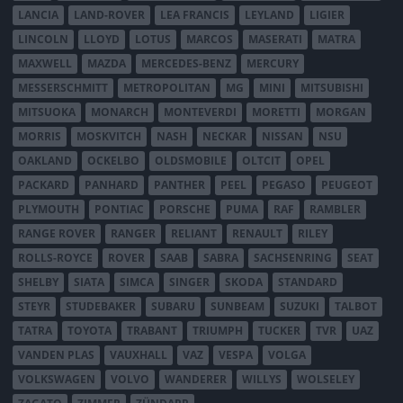
LANCIA
LAND-ROVER
LEA FRANCIS
LEYLAND
LIGIER
LINCOLN
LLOYD
LOTUS
MARCOS
MASERATI
MATRA
MAXWELL
MAZDA
MERCEDES-BENZ
MERCURY
MESSERSCHMITT
METROPOLITAN
MG
MINI
MITSUBISHI
MITSUOKA
MONARCH
MONTEVERDI
MORETTI
MORGAN
MORRIS
MOSKVITCH
NASH
NECKAR
NISSAN
NSU
OAKLAND
OCKELBO
OLDSMOBILE
OLTCIT
OPEL
PACKARD
PANHARD
PANTHER
PEEL
PEGASO
PEUGEOT
PLYMOUTH
PONTIAC
PORSCHE
PUMA
RAF
RAMBLER
RANGE ROVER
RANGER
RELIANT
RENAULT
RILEY
ROLLS-ROYCE
ROVER
SAAB
SABRA
SACHSENRING
SEAT
SHELBY
SIATA
SIMCA
SINGER
SKODA
STANDARD
STEYR
STUDEBAKER
SUBARU
SUNBEAM
SUZUKI
TALBOT
TATRA
TOYOTA
TRABANT
TRIUMPH
TUCKER
TVR
UAZ
VANDEN PLAS
VAUXHALL
VAZ
VESPA
VOLGA
VOLKSWAGEN
VOLVO
WANDERER
WILLYS
WOLSELEY