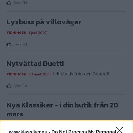
Gasa (3)
Lyxbuss på villovägar
TIDNINGEN
1 juni 2007
Gasa (2)
Nytvättad Duett!
I din butik från den 24 april!
TIDNINGEN
23 april 2007
Gasa (2)
Nya Klassiker - i din butik från 20
mars
TIDNINGEN
21 mars 2007
www.klassiker.nu -
Do Not Process My Personal