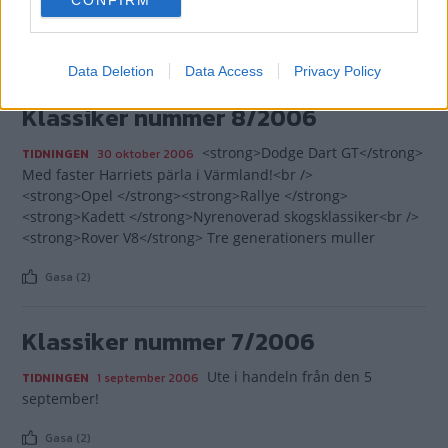
consent section.
Amazon!
Gasa (2)
Data Deletion
Data Access
Privacy Policy
Klassiker nummer 8/2006
<strong>Dodge Dart GT</strong>
TIDNINGEN
30 oktober 2006
Med faster Harriets pärla i Värmland!<br />
<strong>Opel </strong><strong>Rallye </strong>
<strong>Kadett </strong>Nyrenoverad skogsklassiker<br />
<strong>Rover V8</strong> Tre generationers muller
Gasa (2)
Klassiker nummer 7/2006
Ute i handeln från den 5
TIDNINGEN
1 september 2006
september!
Gasa (2)