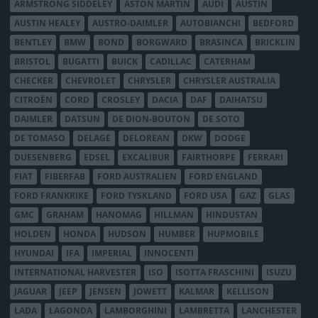
ARMSTRONG SIDDELEY
ASTON MARTIN
AUDI
AUSTIN
AUSTIN HEALEY
AUSTRO-DAIMLER
AUTOBIANCHI
BEDFORD
BENTLEY
BMW
BOND
BORGWARD
BRASINCA
BRICKLIN
BRISTOL
BUGATTI
BUICK
CADILLAC
CATERHAM
CHECKER
CHEVROLET
CHRYSLER
CHRYSLER AUSTRALIA
CITROËN
CORD
CROSLEY
DACIA
DAF
DAIHATSU
DAIMLER
DATSUN
DE DION-BOUTON
DE SOTO
DE TOMASO
DELAGE
DELOREAN
DKW
DODGE
DUESENBERG
EDSEL
EXCALIBUR
FAIRTHORPE
FERRARI
FIAT
FIBERFAB
FORD AUSTRALIEN
FORD ENGLAND
FORD FRANKRIKE
FORD TYSKLAND
FORD USA
GAZ
GLAS
GMC
GRAHAM
HANOMAG
HILLMAN
HINDUSTAN
HOLDEN
HONDA
HUDSON
HUMBER
HUPMOBILE
HYUNDAI
IFA
IMPERIAL
INNOCENTI
INTERNATIONAL HARVESTER
ISO
ISOTTA FRASCHINI
ISUZU
JAGUAR
JEEP
JENSEN
JOWETT
KALMAR
KELLISON
LADA
LAGONDA
LAMBORGHINI
LAMBRETTA
LANCHESTER