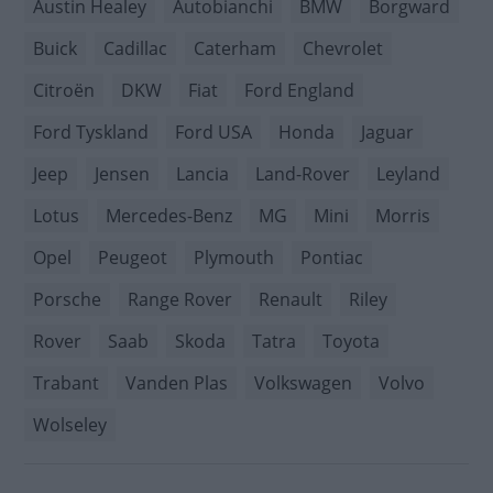
Austin Healey
Autobianchi
BMW
Borgward
Buick
Cadillac
Caterham
Chevrolet
Citroën
DKW
Fiat
Ford England
Ford Tyskland
Ford USA
Honda
Jaguar
Jeep
Jensen
Lancia
Land-Rover
Leyland
Lotus
Mercedes-Benz
MG
Mini
Morris
Opel
Peugeot
Plymouth
Pontiac
Porsche
Range Rover
Renault
Riley
Rover
Saab
Skoda
Tatra
Toyota
Trabant
Vanden Plas
Volkswagen
Volvo
Wolseley