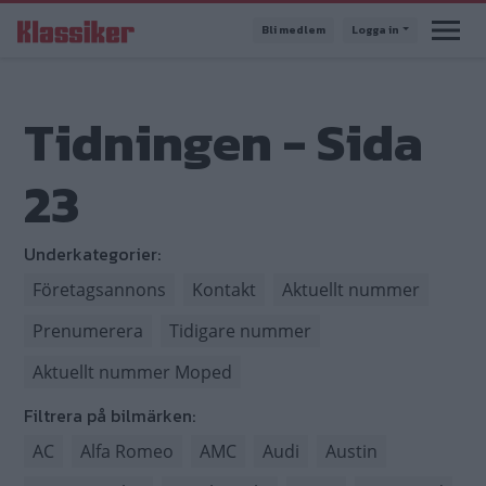
Hoppa
Bli medlem
Logga in
till
huvudinnehåll
Tidningen - Sida
23
Underkategorier:
Företagsannons
Kontakt
Aktuellt nummer
Prenumerera
Tidigare nummer
Aktuellt nummer Moped
Filtrera på bilmärken:
AC
Alfa Romeo
AMC
Audi
Austin