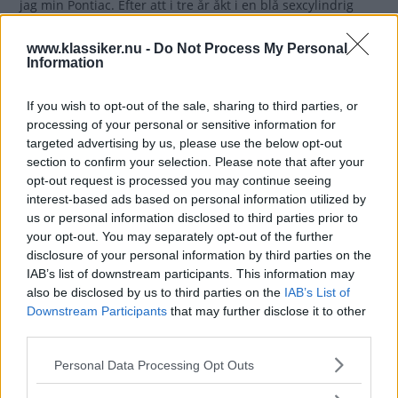
jag min Pontiac. Efter att i tre år åkt i en blå sexcylindrig
Opel Kapitän blev suget efter V8 stort.
www.klassiker.nu -
Do Not Process My Personal
Gasa
Information
If you wish to opt-out of the sale, sharing to third parties, or
Fem år med Renault 16
processing of your personal or sensitive information for
targeted advertising by us, please use the below opt-out
Vår
LÄSARNAS KLASSIKER
18 augusti 2011
section to confirm your selection. Please note that after your
första redaktionsbil, en Renault 16 TL, har
opt-out request is processed you may continue seeing
levt ett lugnt liv sedan den försvann ur strålkastarljuset.
interest-based ads based on personal information utilized by
Ägaren berättar.
us or personal information disclosed to third parties prior to
your opt-out. You may separately opt-out of the further
Gasa
disclosure of your personal information by third parties on the
IAB’s list of downstream participants. This information may
Frän Ford Falcon down
also be disclosed by us to third parties on the
IAB’s List of
Downstream Participants
that may further disclose it to other
under
third parties.
Sigtunabon Sami Vihriälä
LÄSARNAS KLASSIKER
8 augusti 2011
Please note that this website/app uses one or more Google
Personal Data Processing Opt Outs
tog familjen på långsemester till Australien. Det blev till att
services and may gather and store information including but
resa runt i Ford Falcon.