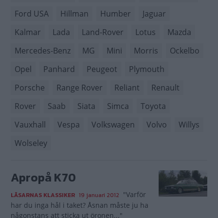
Ford USA
Hillman
Humber
Jaguar
Kalmar
Lada
Land-Rover
Lotus
Mazda
Mercedes-Benz
MG
Mini
Morris
Ockelbo
Opel
Panhard
Peugeot
Plymouth
Porsche
Range Rover
Reliant
Renault
Rover
Saab
Siata
Simca
Toyota
Vauxhall
Vespa
Volkswagen
Volvo
Willys
Wolseley
Apropå K70
"Varför
LÄSARNAS KLASSIKER
19 januari 2012
har du inga hål i taket? Åsnan måste ju ha
någonstans att sticka ut öronen..."