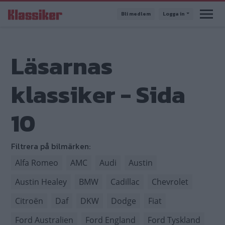
Hoppa
Bli medlem
Logga in
till
huvudinnehåll
Läsarnas
klassiker - Sida
10
Filtrera på bilmärken:
Alfa Romeo
AMC
Audi
Austin
Austin Healey
BMW
Cadillac
Chevrolet
Citroën
Daf
DKW
Dodge
Fiat
Ford Australien
Ford England
Ford Tyskland