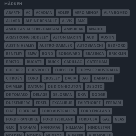
MÄRKEN
ABARTH
AC
ACADIAN
ADLER
AERO MINOR
ALFA ROMEO
ALLARD
ALPINE RENAULT
ALVIS
AMC
AMERICAN AUSTIN - BANTAM
AMPHICAR
ANADOL
ARMSTRONG SIDDELEY
ASTON MARTIN
AUDI
AUSTIN
AUSTIN HEALEY
AUSTRO-DAIMLER
AUTOBIANCHI
BEDFORD
BENTLEY
BMW
BOND
BORGWARD
BRASINCA
BRICKLIN
BRISTOL
BUGATTI
BUICK
CADILLAC
CATERHAM
CHECKER
CHEVROLET
CHRYSLER
CHRYSLER AUSTRALIA
CITROËN
CORD
CROSLEY
DACIA
DAF
DAIHATSU
DAIMLER
DATSUN
DE DION-BOUTON
DE SOTO
DE TOMASO
DELAGE
DELOREAN
DKW
DODGE
DUESENBERG
EDSEL
EXCALIBUR
FAIRTHORPE
FERRARI
FIAT
FIBERFAB
FORD AUSTRALIEN
FORD ENGLAND
FORD FRANKRIKE
FORD TYSKLAND
FORD USA
GAZ
GLAS
GMC
GRAHAM
HANOMAG
HILLMAN
HINDUSTAN
HOLDEN
HONDA
HUDSON
HUMBER
HUPMOBILE