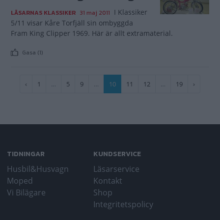
I Klassiker
LÄSARNAS KLASSIKER
31 maj 2011
5/11 visar Kåre Torfjäll sin ombyggda
Fram King Clipper 1969. Här är allt extramaterial.
Gasa (1)
Paginering
Föregående
‹
Sida
1
…
Sida
5
Sida
9
…
Nuvarande
10
Sida
11
Sida
12
…
Sida
19
Nästa
›
sida
sida
sida
TIDNINGAR
KUNDSERVICE
Husbil&Husvagn
Läsarservice
Moped
Kontakt
Vi Bilägare
Shop
Integritetspolicy