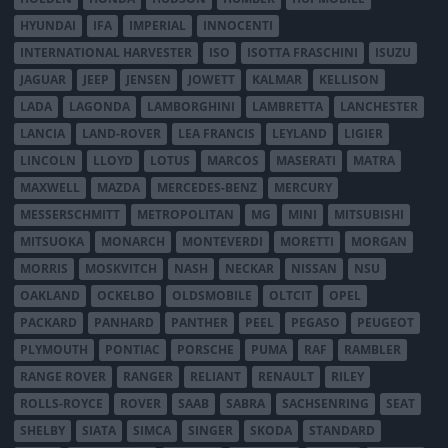
HYUNDAI
IFA
IMPERIAL
INNOCENTI
INTERNATIONAL HARVESTER
ISO
ISOTTA FRASCHINI
ISUZU
JAGUAR
JEEP
JENSEN
JOWETT
KALMAR
KELLISON
LADA
LAGONDA
LAMBORGHINI
LAMBRETTA
LANCHESTER
LANCIA
LAND-ROVER
LEA FRANCIS
LEYLAND
LIGIER
LINCOLN
LLOYD
LOTUS
MARCOS
MASERATI
MATRA
MAXWELL
MAZDA
MERCEDES-BENZ
MERCURY
MESSERSCHMITT
METROPOLITAN
MG
MINI
MITSUBISHI
MITSUOKA
MONARCH
MONTEVERDI
MORETTI
MORGAN
MORRIS
MOSKVITCH
NASH
NECKAR
NISSAN
NSU
OAKLAND
OCKELBO
OLDSMOBILE
OLTCIT
OPEL
PACKARD
PANHARD
PANTHER
PEEL
PEGASO
PEUGEOT
PLYMOUTH
PONTIAC
PORSCHE
PUMA
RAF
RAMBLER
RANGE ROVER
RANGER
RELIANT
RENAULT
RILEY
ROLLS-ROYCE
ROVER
SAAB
SABRA
SACHSENRING
SEAT
SHELBY
SIATA
SIMCA
SINGER
SKODA
STANDARD