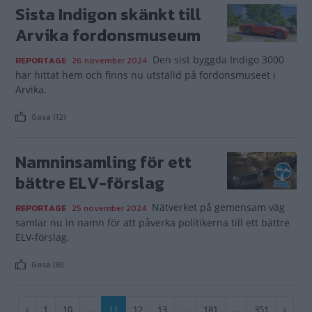
Sista Indigon skänkt till
Arvika fordonsmuseum
Den sist byggda Indigo 3000
REPORTAGE
26 november 2024
har hittat hem och finns nu utställd på fordonsmuseet i
Arvika.
Gasa (12)
Namninsamling för ett
bättre ELV-förslag
Nätverket på gemensam väg
REPORTAGE
25 november 2024
samlar nu in namn för att påverka politikerna till ett bättre
ELV-förslag.
Gasa (8)
Paginering
Föregående
‹
Sida
1
Sida
10
…
Nuvarande
11
Sida
12
Sida
13
…
Sida
181
…
Sida
351
Nästa
›