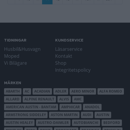
sida
sida
sida
TIDNINGAR
KUNDSERVICE
Husbil&Husvagn
Läsarservice
Moped
Kontakt
Vi Bilägare
Shop
Integritetspolicy
MÄRKEN
ABARTH
AC
ACADIAN
ADLER
AERO MINOR
ALFA ROMEO
ALLARD
ALPINE RENAULT
ALVIS
AMC
AMERICAN AUSTIN - BANTAM
AMPHICAR
ANADOL
ARMSTRONG SIDDELEY
ASTON MARTIN
AUDI
AUSTIN
AUSTIN HEALEY
AUSTRO-DAIMLER
AUTOBIANCHI
BEDFORD