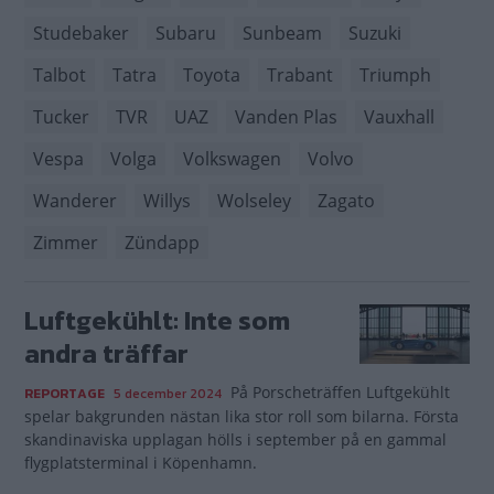
Studebaker
Subaru
Sunbeam
Suzuki
Talbot
Tatra
Toyota
Trabant
Triumph
Tucker
TVR
UAZ
Vanden Plas
Vauxhall
Vespa
Volga
Volkswagen
Volvo
Wanderer
Willys
Wolseley
Zagato
Zimmer
Zündapp
Luftgekühlt: Inte som
andra träffar
På Porscheträffen Luftgekühlt
REPORTAGE
5 december 2024
spelar bakgrunden nästan lika stor roll som bilarna. Första
skandinaviska upplagan hölls i september på en gammal
flygplatsterminal i Köpenhamn.