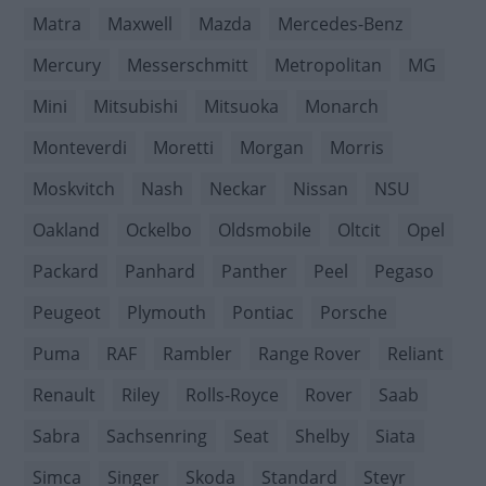
Matra
Maxwell
Mazda
Mercedes-Benz
Mercury
Messerschmitt
Metropolitan
MG
Mini
Mitsubishi
Mitsuoka
Monarch
Monteverdi
Moretti
Morgan
Morris
Moskvitch
Nash
Neckar
Nissan
NSU
Oakland
Ockelbo
Oldsmobile
Oltcit
Opel
Packard
Panhard
Panther
Peel
Pegaso
Peugeot
Plymouth
Pontiac
Porsche
Puma
RAF
Rambler
Range Rover
Reliant
Renault
Riley
Rolls-Royce
Rover
Saab
Sabra
Sachsenring
Seat
Shelby
Siata
Simca
Singer
Skoda
Standard
Steyr