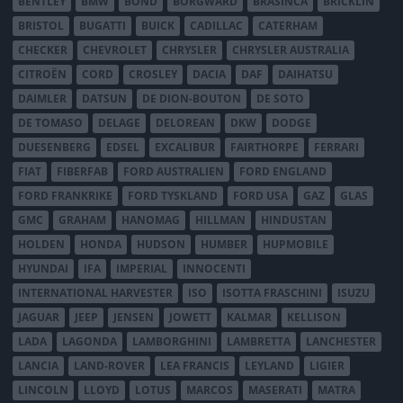
BENTLEY
BMW
BOND
BORGWARD
BRASINCA
BRICKLIN
BRISTOL
BUGATTI
BUICK
CADILLAC
CATERHAM
CHECKER
CHEVROLET
CHRYSLER
CHRYSLER AUSTRALIA
CITROËN
CORD
CROSLEY
DACIA
DAF
DAIHATSU
DAIMLER
DATSUN
DE DION-BOUTON
DE SOTO
DE TOMASO
DELAGE
DELOREAN
DKW
DODGE
DUESENBERG
EDSEL
EXCALIBUR
FAIRTHORPE
FERRARI
FIAT
FIBERFAB
FORD AUSTRALIEN
FORD ENGLAND
FORD FRANKRIKE
FORD TYSKLAND
FORD USA
GAZ
GLAS
GMC
GRAHAM
HANOMAG
HILLMAN
HINDUSTAN
HOLDEN
HONDA
HUDSON
HUMBER
HUPMOBILE
HYUNDAI
IFA
IMPERIAL
INNOCENTI
INTERNATIONAL HARVESTER
ISO
ISOTTA FRASCHINI
ISUZU
JAGUAR
JEEP
JENSEN
JOWETT
KALMAR
KELLISON
LADA
LAGONDA
LAMBORGHINI
LAMBRETTA
LANCHESTER
LANCIA
LAND-ROVER
LEA FRANCIS
LEYLAND
LIGIER
LINCOLN
LLOYD
LOTUS
MARCOS
MASERATI
MATRA