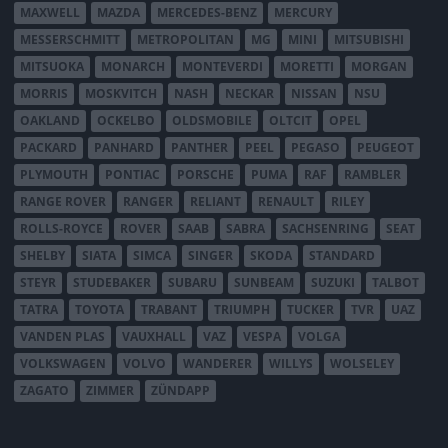
MAXWELL
MAZDA
MERCEDES-BENZ
MERCURY
MESSERSCHMITT
METROPOLITAN
MG
MINI
MITSUBISHI
MITSUOKA
MONARCH
MONTEVERDI
MORETTI
MORGAN
MORRIS
MOSKVITCH
NASH
NECKAR
NISSAN
NSU
OAKLAND
OCKELBO
OLDSMOBILE
OLTCIT
OPEL
PACKARD
PANHARD
PANTHER
PEEL
PEGASO
PEUGEOT
PLYMOUTH
PONTIAC
PORSCHE
PUMA
RAF
RAMBLER
RANGE ROVER
RANGER
RELIANT
RENAULT
RILEY
ROLLS-ROYCE
ROVER
SAAB
SABRA
SACHSENRING
SEAT
SHELBY
SIATA
SIMCA
SINGER
SKODA
STANDARD
STEYR
STUDEBAKER
SUBARU
SUNBEAM
SUZUKI
TALBOT
TATRA
TOYOTA
TRABANT
TRIUMPH
TUCKER
TVR
UAZ
VANDEN PLAS
VAUXHALL
VAZ
VESPA
VOLGA
VOLKSWAGEN
VOLVO
WANDERER
WILLYS
WOLSELEY
ZAGATO
ZIMMER
ZÜNDAPP