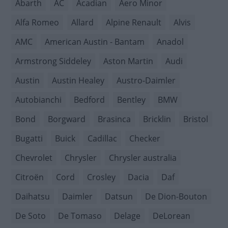
Abarth
AC
Acadian
Aero Minor
Alfa Romeo
Allard
Alpine Renault
Alvis
AMC
American Austin - Bantam
Anadol
Armstrong Siddeley
Aston Martin
Audi
Austin
Austin Healey
Austro-Daimler
Autobianchi
Bedford
Bentley
BMW
Bond
Borgward
Brasinca
Bricklin
Bristol
Bugatti
Buick
Cadillac
Checker
Chevrolet
Chrysler
Chrysler australia
Citroën
Cord
Crosley
Dacia
Daf
Daihatsu
Daimler
Datsun
De Dion-Bouton
De Soto
De Tomaso
Delage
DeLorean