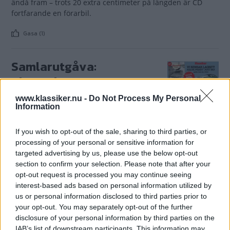
ändå fram – trots 20 extra centimeter på längden är CD
fortfarande en förarbil.
Gasa (1)
Samlarutgåva:
Chevrolet!
www.klassiker.nu -
Do Not Process My Personal
Du har väl inte missat vår
REPORTAGE
2 december 2024
Information
specialutgåva om Chevrolet? Hundra sidor med de bästa
Klassikerartiklarna om de stadiga bruksbilarna, de
If you wish to opt-out of the sale, sharing to third parties, or
fenflashiga femtiotalarna, den framåtblickande Corvair, den
processing of your personal or sensitive information for
tuffa Camaro och åttiotalsföretagarens drömtransport
targeted advertising by us, please use the below opt-out
Chevy Van. Tidsspannet sträcker sig från 1930-talet fram till
section to confirm your selection. Please note that after your
1980-talet. ***Halva priset under december!***
opt-out request is processed you may continue seeing
Gasa (18)
interest-based ads based on personal information utilized by
us or personal information disclosed to third parties prior to
your opt-out. You may separately opt-out of the further
Nyinvigning av ANA-
disclosure of your personal information by third parties on the
IAB’s list of downstream participants. This information may