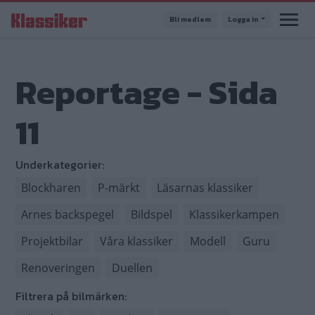
Hoppa
Bli medlem
Logga in
till
huvudinnehåll
Reportage - Sida
11
Underkategorier:
Blockharen
P-märkt
Läsarnas klassiker
Arnes backspegel
Bildspel
Klassikerkampen
Projektbilar
Våra klassiker
Modell
Guru
Renoveringen
Duellen
Filtrera på bilmärken: