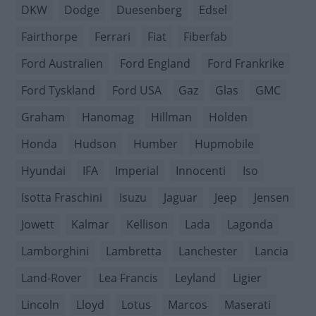
DKW
Dodge
Duesenberg
Edsel
Fairthorpe
Ferrari
Fiat
Fiberfab
Ford Australien
Ford England
Ford Frankrike
Ford Tyskland
Ford USA
Gaz
Glas
GMC
Graham
Hanomag
Hillman
Holden
Honda
Hudson
Humber
Hupmobile
Hyundai
IFA
Imperial
Innocenti
Iso
Isotta Fraschini
Isuzu
Jaguar
Jeep
Jensen
Jowett
Kalmar
Kellison
Lada
Lagonda
Lamborghini
Lambretta
Lanchester
Lancia
Land-Rover
Lea Francis
Leyland
Ligier
Lincoln
Lloyd
Lotus
Marcos
Maserati