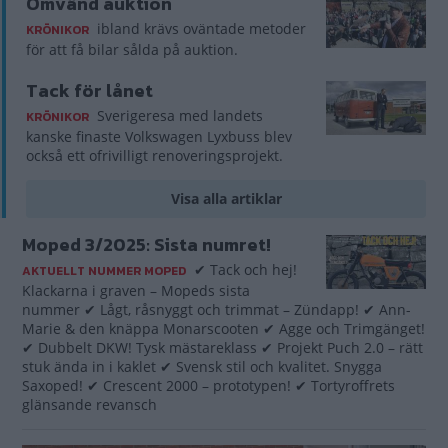
Omvänd auktion
ibland krävs oväntade metoder
KRÖNIKOR
för att få bilar sålda på auktion.
Tack för lånet
Sverigeresa med landets
KRÖNIKOR
kanske finaste Volkswagen Lyxbuss blev
också ett ofrivilligt renoveringsprojekt.
Visa alla artiklar
Moped 3/2025: Sista numret!
✔ Tack och hej!
AKTUELLT NUMMER MOPED
Klackarna i graven – Mopeds sista
nummer ✔ Lågt, råsnyggt och trimmat – Zündapp! ✔ Ann-
Marie & den knäppa Monarscooten ✔ Agge och Trimgänget!
✔ Dubbelt DKW! Tysk mästareklass ✔ Projekt Puch 2.0 – rätt
stuk ända in i kaklet ✔ Svensk stil och kvalitet. Snygga
Saxoped! ✔ Crescent 2000 – prototypen! ✔ Tortyroffrets
glänsande revansch