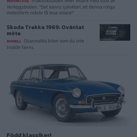
Frukostklubben lever vidare med stöd av
REPORTAGE
Verktygsboden. ”Det känns självklart att denna roliga
mötesform måste få leva vidare!”
Skoda Trekka 1969: Oväntat
möte
Osannolika bilen som du inte
MODELL
trodde fanns.
Född klassiker!