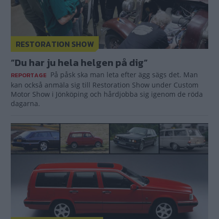
RESTORATION SHOW
”Du har ju hela helgen på dig”
På påsk ska man leta efter ägg sägs det. Man
REPORTAGE
kan också anmäla sig till Restoration Show under Custom
Motor Show i Jönköping och hårdjobba sig igenom de röda
dagarna.