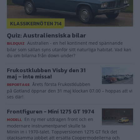
KLASSIKERNÖTEN 714
Quiz: Australiensiska bilar
Australien - en hel kontinent med spännande
BILDQUIZ
bilar som sällan syns utanför sitt naturliga habitat. Vad kan
du om bilarna från down under?
Frukostklubben Visby den 31
maj – inte missa!
Årets första Frukostklubben
REPORTAGE
på Gotland öppnar den 31 maj klockan 07.00 – hoppas att vi
ses där!
Frontfiguren - Mini 1275 GT 1974
En ny mer utdragen front och en
MODELL
modernare instrumentpanel skulle ta
Minin in i 1970-talet. Toppversionen 1275 GT fick det
otacksamma jobbet att ersätta Coopermodellerna och