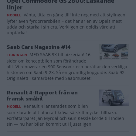
Opel Commodore GS 2800: Läskande
linjer
Vänta, titta en gång till! Inte nog med att stylingen
MODELL
lyfter även fyrdörrarsbilen – det här är en av Opels mest
udda och starka i sin era. Verkligen en doldis värd att
upptäcka!
Saab Cars Magazine #14
MED SAAB 9X till pizzerian! 16
TIDNINGEN
sidor om konceptbilen som förändrade
allt. Vi renoverar en 900 Sensonic och berättar den verkliga
historien om Saab 9-2X. Så en grundlig köpguide: Saab 92.
Originalet! I samarbete med Saabmuseet!
Renault 4: Rapport från en
fransk småbil
Renault 4 lanserades som bilen
MODELL
som klarade allt utan att kräva särskilt mycket tillbaka.
Författarparet Jan Myrdal och Gun Kessle körde till Indien i
sin — nu har bilen kommit ut i ljuset igen.