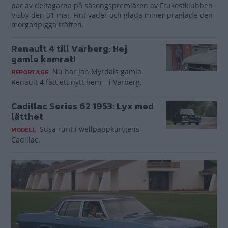
par av deltagarna på säsongspremiären av Frukostklubben
Visby den 31 maj. Fint väder och glada miner präglade den
morgonpigga träffen.
Renault 4 till Varberg: Hej
gamle kamrat!
Nu har Jan Myrdals gamla
REPORTAGE
Renault 4 fått ett nytt hem – i Varberg.
Cadillac Series 62 1953: Lyx med
lätthet
Susa runt i wellpappkungens
MODELL
Cadillac.