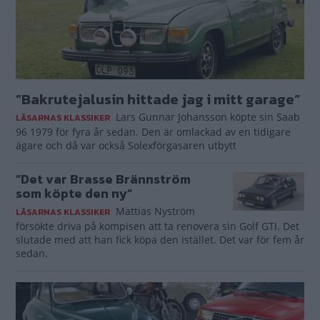
”Bakrutejalusin hittade jag i mitt garage”
Lars Gunnar Johansson köpte sin Saab
LÄSARNAS KLASSIKER
96 1979 för fyra år sedan. Den är omlackad av en tidigare
ägare och då var också Solexförgasaren utbytt
”Det var Brasse Brännström
som köpte den ny”
Mattias Nyström
LÄSARNAS KLASSIKER
försökte driva på kompisen att ta renovera sin Golf GTI. Det
slutade med att han fick köpa den istället. Det var för fem år
sedan.