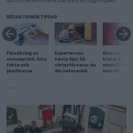
låda och flerventilsteknik utan också ett trygghetspaket.
REDAKTIONEN TIPSAR
Försäkring av
Experternas
Bilarna som
entusiastbil: Alla
bästa tips: Så
klarar E10 – 
fakta och
vinterförvarar du
modellerna 
jämförelse
din veteranbil
inte tål