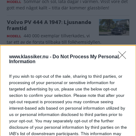
Sommar och sol, lata dagar i värmen. Visst vore det
MODELL
gott med något kallt – titta där kommer glassbilen!
Volvo PV 444 A 1947: Ljusnande
framtid
440 000 exemplar tillverkades, vi
MODELL
tar ett av de första tillbaka till folkhemsidyllen.
www.klassiker.nu -
Do Not Process My Personal
Information
If you wish to opt-out of the sale, sharing to third parties, or
processing of your personal or sensitive information for
targeted advertising by us, please use the below opt-out
section to confirm your selection. Please note that after your
opt-out request is processed you may continue seeing
interest-based ads based on personal information utilized by
us or personal information disclosed to third parties prior to
KLASSIKERNÖTEN 602
your opt-out. You may separately opt-out of the further
Quiz: E-bilar
disclosure of your personal information by third parties on the
IAB’s list of downstream participants. This information may